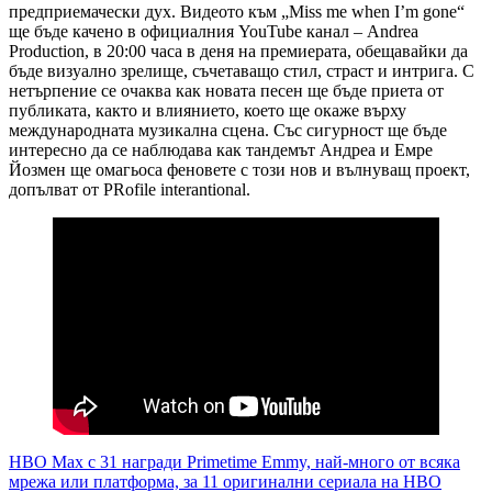
предприемачески дух. Видеото към „Miss me when I’m gone“
ще бъде качено в официалния YouTube канал – Andrea
Production, в 20:00 часа в деня на премиерата, обещавайки да
бъде визуално зрелище, съчетаващо стил, страст и интрига. С
нетърпение се очаква как новата песен ще бъде приета от
публиката, както и влиянието, което ще окаже върху
международната музикална сцена. Със сигурност ще бъде
интересно да се наблюдава как тандемът Андреа и Емре
Йозмен ще омагьоса феновете с този нов и вълнуващ проект,
допълват от PRofile interantional.
Навигация
HBO Max с 31 награди Primetime Emmy, най-много от всяка
мрежа или платформа, за 11 оригинални сериала на HBO