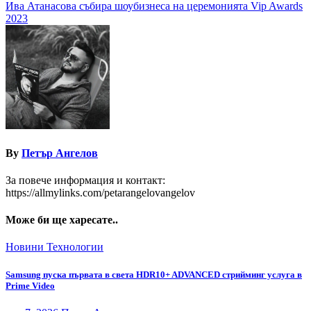
Ива Атанасова събира шоубизнеса на церемонията Vip Awards
2023
By
Петър Ангелов
За повече информация и контакт:
https://allmylinks.com/petarangelovangelov
Може би ще харесате..
Новини
Технологии
Samsung пуска първата в света HDR10+ ADVANCED стрийминг услуга в
Prime Video