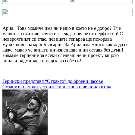
Ариа.. Това момиче има ли нещо в което не е добро? Тя е
машина за хитове, която изглежда повече от перфектно! С
невероятният си глас, певицата тепърва ще покорява
музикалнят пазар в България. За Ариа има много какво да се
каже, макар че винаги ни изненадва и ни оставя без думи!
Нямаме търпение за всеки следващ нейн проект, защото
винаги надминава и надскача себе си!
Навигация
Герински представя “Откакто” до броени часове
Сузанита намали устните си и стана още по-красива