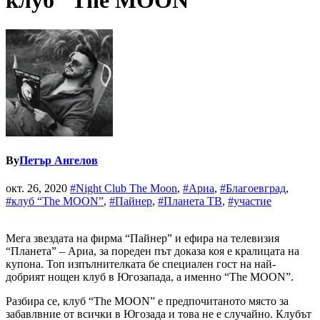
клуб “The MOON”
By
Петър Ангелов
окт. 26, 2020
#Night Club The Moon
,
#Ариа
,
#Благоевград
,
#клуб “The MOON”
,
#Пайнер
,
#Планета ТВ
,
#участие
Мега звездата на фирма “Пайнер” и ефира на телевизия
“Планета” – Ариа, за пореден път доказа коя е кралицата на
купона. Топ изпълнителката бе специален гост на най-
добрият нощен клуб в Югозапада, а именно “The MOON”.
Разбира се, клуб “The MOON” е предпочитаното място за
забавлвние от всички в Югозада и това не е случайно. Клубът