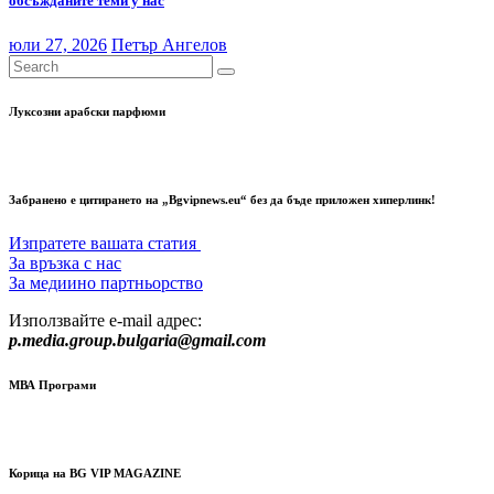
обсъжданите теми у нас
юли 27, 2026
Петър Ангелов
Луксозни арабски парфюми
Забранено е цитирането на „Bgvipnews.eu“ без да бъде приложен хиперлинк!
Изпратете вашата статия
За връзка с нас
За медиино партньорство
Използвайте e-mail адрес:
p.media.group.bulgaria@gmail.com
МВА Програми
Корица на BG VIP MAGAZINE