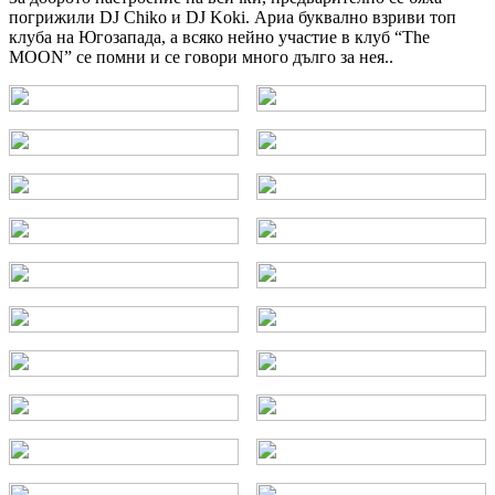
погрижили DJ Chiko и DJ Koki. Ариа буквално взриви топ
клуба на Югозапада, а всяко нейно участие в клуб “The
MOON” се помни и се говори много дълго за нея..