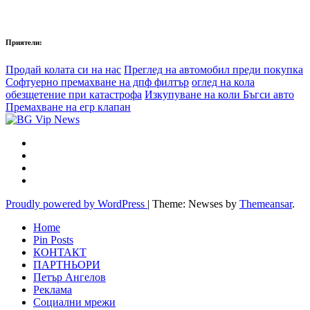
Приятели:
Продай колата си на нас
Преглед на автомобил преди покупка
Софтуерно премахване на дпф филтър
оглед на кола
обезщетение при катастрофа
Изкупуване на коли Бъгси авто
Премахване на егр клапан
Proudly powered by WordPress
|
Theme: Newses by
Themeansar
.
Home
Pin Posts
КОНТАКТ
ПАРТНЬОРИ
Петър Ангелов
Реклама
Социални мрежи