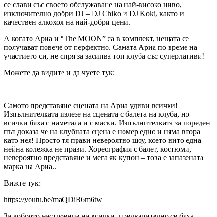
се слави със своето обслужаване на най-високо ниво,
изключително добри DJ – DJ Chiko и DJ Koki, както и
качествен алкохол на най-добри цени.
А когато Ариа и “The MOON” са в комплект, нещата се
получават повече от перфектно. Самата Ариа по време на
участието си, не спря за засипва топ клуба със суперлативи!
Можете да видите и да чуете тук:
Самото представяне сцената на Ариа удиви всички!
Изпълнителката излезе на сцената с балета на клуба, но
всички бяха с наметала и с маски. Изпълнителката за пореден
път доказа че на клубната сцена е номер едно и няма втора
като нея! Просто тя прави невероятно шоу, което нито една
нейна колежка не прави. Хореография с балет, костюми,
невероятно представяне и мега як купон – това е запазената
марка на Ариа..
Вижте тук:
https://youtu.be/maQDiB6m6tw
За доброто настроение на всички, предварително се бяха