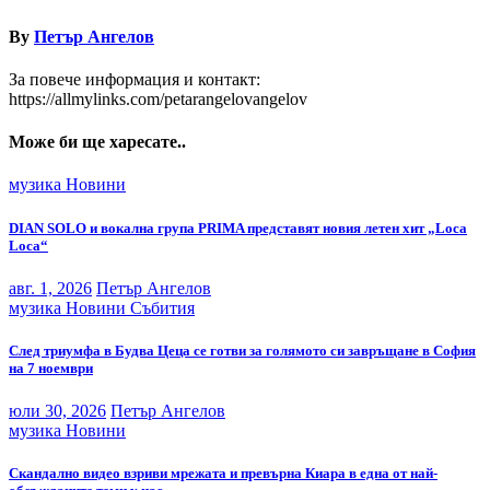
By
Петър Ангелов
За повече информация и контакт:
https://allmylinks.com/petarangelovangelov
Може би ще харесате..
музика
Новини
DIAN SOLO и вокална група PRIMA представят новия летен хит „Loca
Loca“
авг. 1, 2026
Петър Ангелов
музика
Новини
Събития
След триумфа в Будва Цеца се готви за голямото си завръщане в София
на 7 ноември
юли 30, 2026
Петър Ангелов
музика
Новини
Скандално видео взриви мрежата и превърна Киара в една от най-