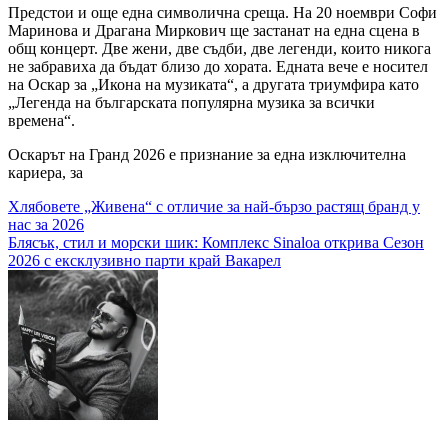
Предстои и още една символична среща. На 20 ноември Софи
Маринова и Драгана Миркович ще застанат на една сцена в
общ концерт. Две жени, две съдби, две легенди, които никога
не забравиха да бъдат близо до хората. Едната вече е носител
на Оскар за „Икона на музиката“, а другата триумфира като
„Легенда на българската популярна музика за всички
времена“.
Оскарът на Гранд 2026 е признание за една изключителна
кариера, за
Навигация
Хлябовете „Живена“ с отличие за най-бързо растящ бранд у
нас за 2026
Блясък, стил и морски шик: Комплекс Sinaloa открива Сезон
2026 с ексклузивно парти край Вакарел