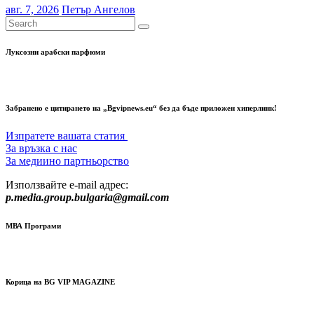
авг. 7, 2026
Петър Ангелов
Луксозни арабски парфюми
Забранено е цитирането на „Bgvipnews.eu“ без да бъде приложен хиперлинк!
Изпратете вашата статия
За връзка с нас
За медиино партньорство
Използвайте e-mail адрес:
p.media.group.bulgaria@gmail.com
МВА Програми
Корица на BG VIP MAGAZINE