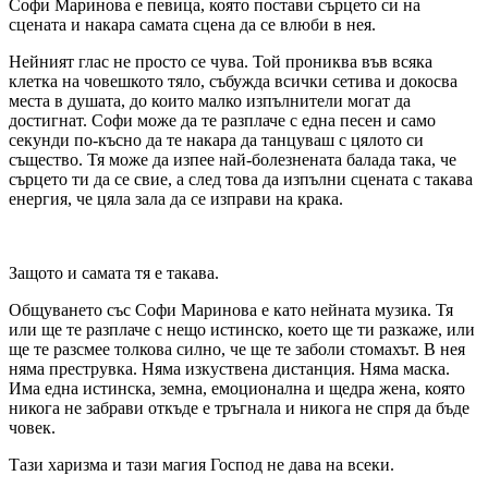
Софи Маринова е певица, която постави сърцето си на
сцената и накара самата сцена да се влюби в нея.
Нейният глас не просто се чува. Той прониква във всяка
клетка на човешкото тяло, събужда всички сетива и докосва
места в душата, до които малко изпълнители могат да
достигнат. Софи може да те разплаче с една песен и само
секунди по-късно да те накара да танцуваш с цялото си
същество. Тя може да изпее най-болезнената балада така, че
сърцето ти да се свие, а след това да изпълни сцената с такава
енергия, че цяла зала да се изправи на крака.
Защото и самата тя е такава.
Общуването със Софи Маринова е като нейната музика. Тя
или ще те разплаче с нещо истинско, което ще ти разкаже, или
ще те разсмее толкова силно, че ще те заболи стомахът. В нея
няма преструвка. Няма изкуствена дистанция. Няма маска.
Има една истинска, земна, емоционална и щедра жена, която
никога не забрави откъде е тръгнала и никога не спря да бъде
човек.
Тази харизма и тази магия Господ не дава на всеки.