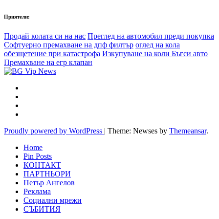
Приятели:
Продай колата си на нас
Преглед на автомобил преди покупка
Софтуерно премахване на дпф филтър
оглед на кола
обезщетение при катастрофа
Изкупуване на коли Бъгси авто
Премахване на егр клапан
Proudly powered by WordPress
|
Theme: Newses by
Themeansar
.
Home
Pin Posts
КОНТАКТ
ПАРТНЬОРИ
Петър Ангелов
Реклама
Социални мрежи
СЪБИТИЯ