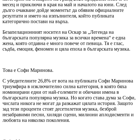
месец и приключи в края на май и началото на юни. След
дълго очакване дойде моментът да обявим официалните
резултати и името на изпълнителя, който публиката
категорично постави на върха.
Безапелационният носител на Оскар за „Легенда на
българската популярна музика за всички времена“ е една
жена, която отдавна е много повече от певица. Тя е глас,
съдба, емоция, феномен и цяла епоха в българската музика.
Това е Софи Маринова.
С убедителните 26,8% от вота на публиката Софи Маринова
триумфира в изключително силна категория, в която бяха
номинирани едни от най-големите и обичани имена в
българската популярна музика. Но когато става дума за Софи,
числата никога не могат да разкажат цялата история. Защото
зад тези проценти стоят десетилетия музика, безброй
незабравими песни, хиляди сцени, милиони аплодисменти и
любовта на няколко поколения.