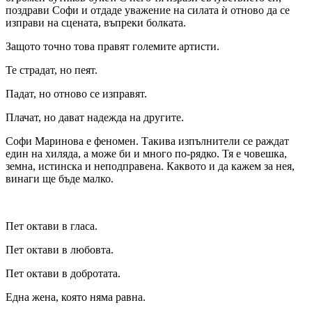
поздрави Софи и отдаде уважение на силата ѝ отново да се
изправи на сцената, въпреки болката.
Защото точно това правят големите артисти.
Те страдат, но пеят.
Падат, но отново се изправят.
Плачат, но дават надежда на другите.
Софи Маринова е феномен. Такива изпълнители се раждат
един на хиляда, а може би и много по-рядко. Тя е човешка,
земна, истинска и неподправена. Каквото и да кажем за нея,
винаги ще бъде малко.
Пет октави в гласа.
Пет октави в любовта.
Пет октави в добротата.
Една жена, която няма равна.