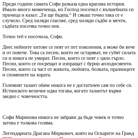
Преди години самата Софи разказа една красива история.
Имало много момиченца, но Господ посочил с вълшебната си
пръчица и казал: „Ти ще бъдеш.“ И сякаш точно така се е
случило. Сред хиляди гласове, сред хиляди съдби и мечти,
съдбата посочва точно нея.
Точно теб е посочила, Софи.
Днес нейните хитове се пеят от пет поколения, а може би вече
и от повече. Това са песни, които не остаряват, не губят силата
си и никога не умират. Песни, които се пеят с цяло гърло.
Песни, които се посрещат и изпращат с бурни аплодисменти.
Песни, които са част от живота, любовта, болката, празниците
и спомените на хората.
Големият талант обаче никога не е достатъчен сам по себе си.
Истинското величие идва тогава, когато талантът върви
заедно с човечността.
Софи Маринова никога не забрави да бъде човек и точно
затова е толкова голяма.
Легендарната Драгана Миркович, която на Оскарите на Гранд