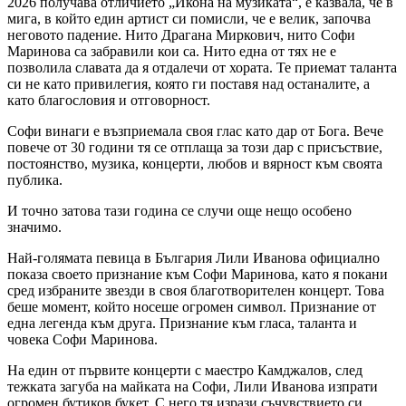
2026 получава отличието „Икона на музиката“, е казвала, че в
мига, в който един артист си помисли, че е велик, започва
неговото падение. Нито Драгана Миркович, нито Софи
Маринова са забравили кои са. Нито една от тях не е
позволила славата да я отдалечи от хората. Те приемат таланта
си не като привилегия, която ги поставя над останалите, а
като благословия и отговорност.
Софи винаги е възприемала своя глас като дар от Бога. Вече
повече от 30 години тя се отплаща за този дар с присъствие,
постоянство, музика, концерти, любов и вярност към своята
публика.
И точно затова тази година се случи още нещо особено
значимо.
Най-голямата певица в България Лили Иванова официално
показа своето признание към Софи Маринова, като я покани
сред избраните звезди в своя благотворителен концерт. Това
беше момент, който носеше огромен символ. Признание от
една легенда към друга. Признание към гласа, таланта и
човека Софи Маринова.
На един от първите концерти с маестро Камджалов, след
тежката загуба на майката на Софи, Лили Иванова изпрати
огромен бутиков букет. С него тя изрази съчувствието си,