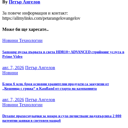
By
Петър Ангелов
За повече информация и контакт:
https://allmylinks.com/petarangelovangelov
Може би ще харесате..
Новини
Технологии
Samsung пуска първата в света HDR10+ ADVANCED стрийминг услуга в
Prime Video
авг. 7, 2026
Петър Ангелов
Новини
Близо 6 млн. броя основни хранителни продукти са закупени от
„Кошница с грижа“ в Kaufland от старта на кампанията
авг. 7, 2026
Петър Ангелов
Новини
Технологии
Dreame прахосмукачки за мокро и сухо почистване надхвърлиха 2 000
патентни заявки в световен мащаб