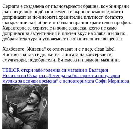
Серията е създадена от пълнозърнести брашна, комбинирани
със специално подбрани семена и зърнени кълнове, които
допринасят за по-високата хранителна плътност, богатото
съдържание на фибри и по-балансирания хранителен профил.
Характернa за серията е и жива закваска, която не само
допринася за автентичния и плътен вкус на хляба, а и за по-
добрата текстура и усвояемост на хранителните вещества.
Хлябовете „Живена“ се отличават и с т.нар. clean label.
Чистият състав се дължи на липсата на консерванти,
емулгатори, подобрители, Е-номера и палмови мазнини.
Навигация
TEILOR откри най-големия си магазин в България
Носител на Оскар за „Легенда на българската популярна
музика за всички времена“ е неповторимата Софи Маринова