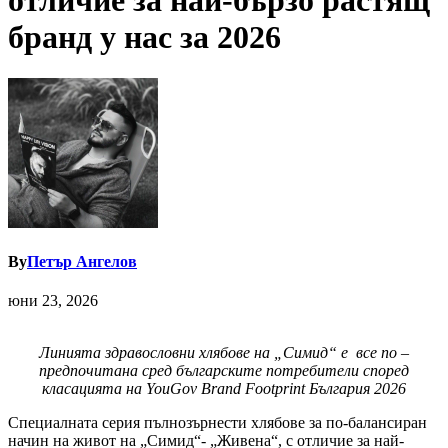
отличие за най-бързо растящ
бранд у нас за 2026
By
Петър Ангелов
юни 23, 2026
Линията здравословни хлябове на „Симид“ е все по –
предпочитана сред българските потребители според
класацията на YouGov Brand Footprint България 2026
Специалната серия пълнозърнести хлябове за по-балансиран
начин на живот на „Симид“- „Живена“, с отличие за най-