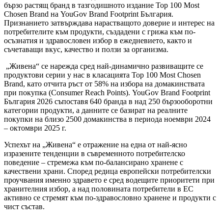
бързо растящ бранд в тазгодишното издание Top 100 Most
Chosen Brand на YouGov Brand Footprint България.
Признанието затвърждава нарастващото доверие и интерес на
потребителите към продукти, създадени с грижа към по-
осъзнатия и здравословен избор в ежедневието, както и
съчетаващи вкус, качество и ползи за организма.
„Живена“ се нарежда сред най-динамично развиващите се
продуктови серии у нас в класацията Top 100 Most Chosen
Brand, като отчита ръст от 58% на избора на домакинствата
при покупка (Consumer Reach Points). YouGov Brand Footprint
България 2026 съпоставя 640 бранда в над 250 бързооборотни
категории продукти, а данните се базират на реалните
покупки на близо 2500 домакинства в периода ноември 2024
– октомври 2025 г.
Успехът на „Живена“ е отражение на една от най-ясно
изразените тенденции в съвременното потребителско
поведение – стремежа към по-балансирано хранене с
качествени храни. Според редица европейски потребителски
проучвания именно здравето е сред водещите приоритети при
хранителния избор, а над половината потребители в ЕС
активно се стремят към по-здравословно хранене и продукти с
чист състав.