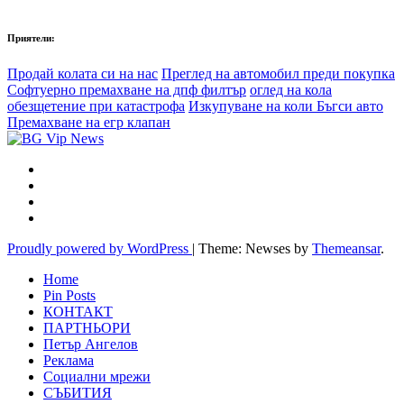
Приятели:
Продай колата си на нас
Преглед на автомобил преди покупка
Софтуерно премахване на дпф филтър
оглед на кола
обезщетение при катастрофа
Изкупуване на коли Бъгси авто
Премахване на егр клапан
Proudly powered by WordPress
|
Theme: Newses by
Themeansar
.
Home
Pin Posts
КОНТАКТ
ПАРТНЬОРИ
Петър Ангелов
Реклама
Социални мрежи
СЪБИТИЯ