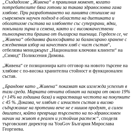
„Създадохме „Живена“ в правилния момент, когато
потребителите бяха готови за такава здравословна гама
хлябове. При разработването на линията стъпихме на
съвременен научен подход в областта на диетиката и
обогатихме състава на хлябовете със суперхрани, ядки,
покълнали зърна и семена, както и с висококачествени
пълнозърнести брашна от българска пшеница. Гордеем се, че
„Живена“ обединява философията за балансирано хранене с
ежедневния избор на качествен хляб с чист състав
“,
отбелязва мениджърът „Национални ключови клиенти“ на
„Симид“ Поликсения Димова.
„Живена“ се позиционира като отговор на новото търсене на
хлябове с по-висока хранителна стойност и функционален
състав.
„Брандове като „Живена“ показват как изглежда успехът в
тази среда. Марката отчита обхват на пазара от около 19%
(+14% на годишна база) и нарастваща честота на покупките
с 45 %. Доказва, че хлябът с изчистен състав и високо
съдържание на протеини вече не е нишов продукт, а силен
двигател, който превръща търсенето на по-здравословен
начин на живот в реален и устойчив растеж“
, споделя
търговският директор на YouGov България Мирослава
Георгиева.