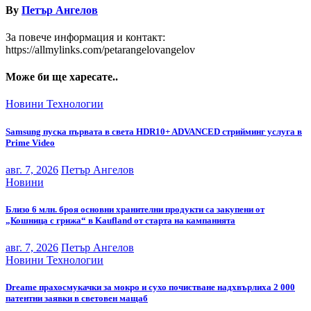
By
Петър Ангелов
За повече информация и контакт:
https://allmylinks.com/petarangelovangelov
Може би ще харесате..
Новини
Технологии
Samsung пуска първата в света HDR10+ ADVANCED стрийминг услуга в
Prime Video
авг. 7, 2026
Петър Ангелов
Новини
Близо 6 млн. броя основни хранителни продукти са закупени от
„Кошница с грижа“ в Kaufland от старта на кампанията
авг. 7, 2026
Петър Ангелов
Новини
Технологии
Dreame прахосмукачки за мокро и сухо почистване надхвърлиха 2 000
патентни заявки в световен мащаб