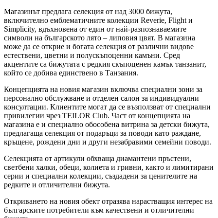
Магазинът предлага селекция от над 3000 бижута,
включително емблематичните колекции Reverie, Flight и
Simplicity, вдъхновена от един от най-разпознаваемите
символи на българското лято – липовия цвят. В магазина
може да се открие и богата селекция от различни видове
естествени, цветни и полускъпоценни камъни. Сред
акцентите са бижутата с редкия скъпоценен камък танзанит,
който се добива единствено в Танзания.
Концепцията на новия магазин включва специални зони за
персонално обслужване и отделен салон за индивидуални
консултации. Клиентите могат да се възползват от специални
привилегии чрез TEILOR Club. Част от концепцията на
магазина е и специално обособена витрина за детски бижута,
предлагаща селекция от подаръци за поводи като раждане,
кръщене, рождени дни и други незабравими семейни поводи.
Селекцията от артикули обхваща диамантени пръстени,
светбени халки, обеци, колиета и гривни, както и лимитирани
серии и специални колекции, създадени за ценителите на
редките и отличителни бижута.
Откриването на новия обект отразява нарастващия интерес на
българските потребители към качествени и отличителни