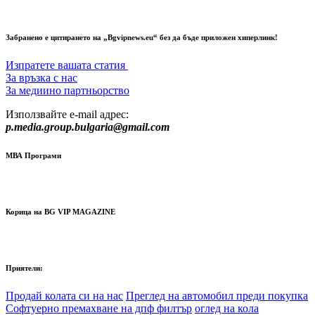
Забранено е цитирането на „Bgvipnews.eu“ без да бъде приложен хиперлинк!
Изпратете вашата статия
За връзка с нас
За медиино партньорство
Използвайте e-mail адрес:
p.media.group.bulgaria@gmail.com
МВА Програми
Корица на BG VIP MAGAZINE
Приятели:
Продай колата си на нас
Преглед на автомобил преди покупка
Софтуерно премахване на дпф филтър
оглед на кола