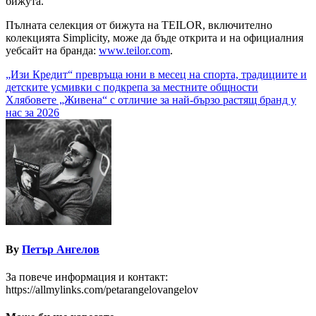
бижута.
Пълната селекция от бижута на TEILOR, включително
колекцията Simplicity, може да бъде открита и на официалния
уебсайт на бранда:
www.teilor.com
.
Навигация
„Изи Кредит“ превръща юни в месец на спорта, традициите и
детските усмивки с подкрепа за местните общности
Хлябовете „Живена“ с отличие за най-бързо растящ бранд у
нас за 2026
By
Петър Ангелов
За повече информация и контакт:
https://allmylinks.com/petarangelovangelov