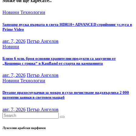
Може би ще харесате..
Новини
Технологии
Samsung пуска първата в света HDR10+ ADVANCED стрийминг услуга в
Prime Video
авг. 7, 2026
Петър Ангелов
Новини
Близо 6 млн. броя основни хранителни продукти са закупени от
„Кошница с грижа“ в Kaufland от старта на кампанията
авг. 7, 2026
Петър Ангелов
Новини
Технологии
Dreame прахосмукачки за мокро и сухо почистване надхвърлиха 2 000
патентни заявки в световен мащаб
авг. 7, 2026
Петър Ангелов
Луксозни арабски парфюми