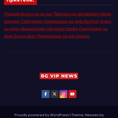
Продай колата си на нас
Преглед на автомобил преди
покупка
Софтуерно премахване на дпф филтър
оглед
на кола
обезщетение при катастрофа
Изкупуване на
коли Бъгси авто
Премахване на егр клапан
Proudly powered by WordPress
|
Theme: Newses by