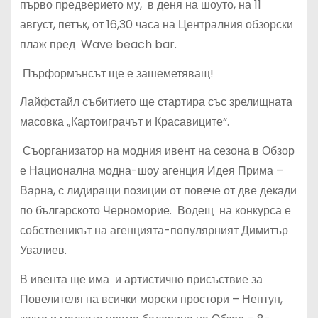
първо предверието му, в деня на шоуто, на 11
август, петък, от 16,30 часа на Централния обзорски
плаж пред Wave beach bar.
Пърформънсът ще е зашеметяващ!
Лайфстайл събитието ще стартира със зрелищната
масовка „Картоиграчът и Красавиците“.
Съорганизатор на модния ивент на сезона в Обзор
е Национална модна-шоу агенция Идея Прима –
Варна, с лидиращи позиции от повече от две декади
по българското Черноморие. Водещ на конкурса е
собственикът на агенцията-популярният Димитър
Увалиев.
В ивента ще има и артистично присъствие за
Повелителя на всички морски простори – Нептун,