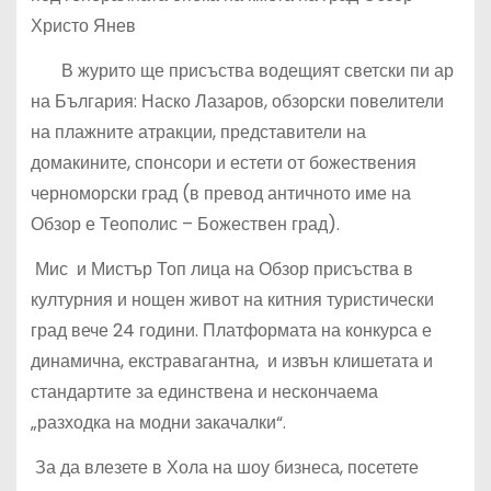
Христо Янев
В журито ще присъства водещият светски пи ар
на България: Наско Лазаров, обзорски повелители
на плажните атракции, представители на
домакините, спонсори и естети от божествения
черноморски град (в превод античното име на
Обзор е Теополис – Божествен град).
Мис и Мистър Топ лица на Обзор присъства в
културния и нощен живот на китния туристически
град вече 24 години. Платформата на конкурса е
динамична, екстравагантна, и извън клишетата и
стандартите за единствена и нескончаема
„разходка на модни закачалки“.
За да влезете в Хола на шоу бизнеса, посетете