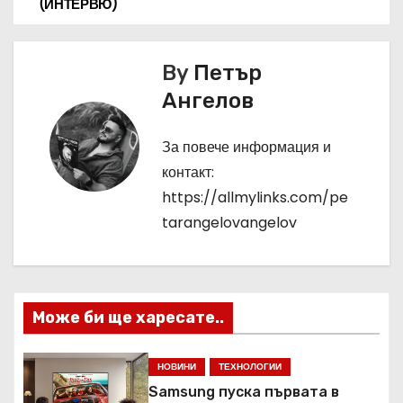
(ИНТЕРВЮ)
в
и
By
Петър
г
Ангелов
а
За повече информация и
ц
контакт:
https://allmylinks.com/pe
и
tarangelovangelov
я
Може би ще харесате..
НОВИНИ
ТЕХНОЛОГИИ
Samsung пуска първата в