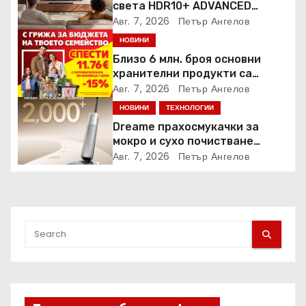
света HDR10+ ADVANCED
стрийминг услуга в Prime
Авг. 7, 2026
Петър Ангелов
Video
НОВИНИ
Близо 6 млн. броя основни
хранителни продукти са
закупени от „Кошница с
Авг. 7, 2026
Петър Ангелов
грижа“ в Kaufland от старта на
НОВИНИ
ТЕХНОЛОГИИ
кампанията
Dreame прахосмукачки за
мокро и сухо почистване
надхвърлиха 2 000 патентни
Авг. 7, 2026
Петър Ангелов
заявки в световен мащаб