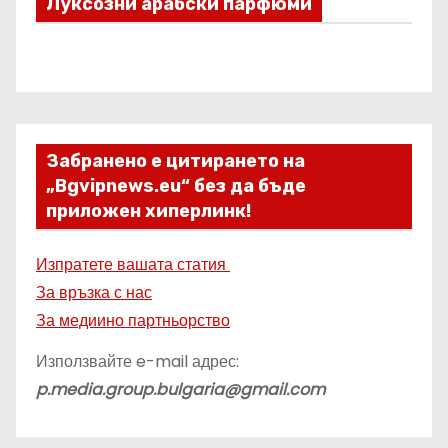
Луксозни арабски парфюми
Забранено е цитирането на
„Bgvipnews.eu“ без да бъде
приложен хиперлинк!
Изпратете вашата статия
За връзка с нас
За медиино партньорство
Използвайте e-mail адрес:
p.media.group.bulgaria@gmail.com