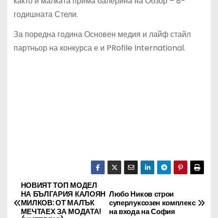
както и малката прима балерина на Обзор – 8-
годишната Стели.
За поредна година Основен медия и лайф стайл
партньор на конкурса е и PRofile International.
НОВИЯТ ТОП МОДЕЛ
Н
НА БЪЛГАРИЯ КАЛОЯН
Любо Ников строи
МИЛКОВ: ОТ МАЛЪК
суперлуксозен комплекс
а
МЕЧТАЕХ ЗА МОДАТА!
на входа на София