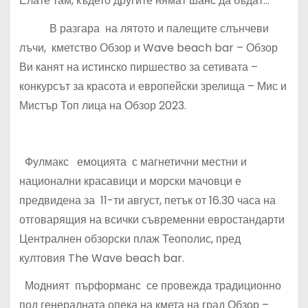
Елате там, където другите нямат шанс да бъдат…
В разгара на лятото и палещите слънчеви
лъчи, кметство Обзор и Wave beach bar – Обзор
Ви канят на истинско пиршество за сетивата –
конкурсът за красота и европейски зрелища – Мис и
Мистър Топ лица на Обзор 2023.
Фулмакс емоцията с магнетични местни и
национални красавици и морски мачовци е
предвидена за 11-ти август, петък от 16.30 часа на
отговарящия на всички съвременни евростандарти
Централнен обзорски плаж Теополис, пред
култовия The Wave beach bar.
Модният пърформанс се провежда традиционно
под генералната опека на кмета на град Обзор –