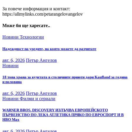
За повече информация и контакт:
https://allmylinks.com/petarangelovangelov
Може би ще харесате..
Новини
Технологии
Надеждност на уредите, на която можете да разчитате
авг. 6, 2026
Петър Ангелов
Новини
18 тона храна за кучетата в столичните приюти дари Kaufland за година
и половина
авг. 6, 2026
Петър Ангелов
Новини
Филми и сериали
WARNER BROS. DISCOVERY ИЗЛЪЧВА ЕВРОПЕЙСКОТО
ПЪРВЕНСТВО ПО ЛЕКА АТЛЕТИКА ПРЯКО ПО ЕВРОСПОРТ И В
НВО Мах
авг. 6, 2026
Петър Ангелов