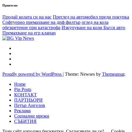
Приятели:
Продай колата си на нас
Преглед на автомобил преди покупка
Софтуерно премахване на дпф филтър
оглед на кола
обезщетение при катастрофа
Изкупуване на коли Бъгси авто
Премахване на егр клапан
Proudly powered by WordPress
|
Theme: Newses by
Themeansar
.
Home
Pin Posts
КОНТАКТ
ПАРТНЬОРИ
Петър Ангелов
Реклама
Социални мрежи
СЪБИТИЯ
Този сайт използва бисквитки. Съгласявате ли се?
Cookie