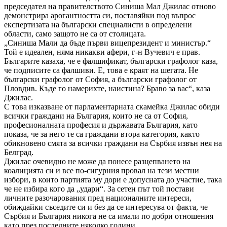
председател на правителството Синиша Мал Джилас отново
демонстрира арогантността си, поставяйки под въпрос
експертизата на български специалисти в определени
области, само защото не са от столицата.
„Синиша Мали да бъде първи вицепрезидент и министър.“
Той е идеален, няма никакви афери, г-н Вучевич е прав.
Българите казаха, че е фалшификат, български графолог каза,
че подписите са фалшиви. Е, това е краят на шегата. Не
български графолог от София, а български графолог от
Пловдив. Къде го намерихте, наистина? Браво за вас“, каза
Джилас.
С това изказване от парламентарната скамейка Джилас обиди
всички граждани на България, които не са от София,
професионалната професия и държавата България, като
показа, че за него те са граждани втора категория, както
обикновено смята за всички граждани на Сърбия извън нея на
Белград.
Джилас очевидно не може да понесе разцепването на
коалицията си и все по-сигурния провал на тези местни
избори, в които партията му дори е допусната до участие, така
че не избира кого да „удари“. За сетен път той постави
личните разочарования пред националните интереси,
обиждайки съседите си и без да се интересува от факта, че
Сърбия и България никога не са имали по добри отношения
като през последните няколко години.