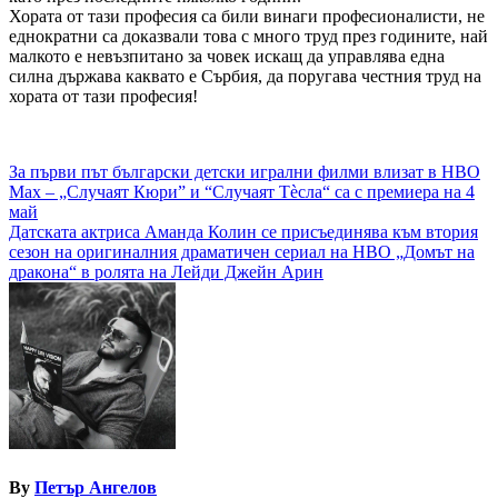
Хората от тази професия са били винаги професионалисти, не
еднократни са доказвали това с много труд през годините, най
малкото е невъзпитано за човек искащ да управлява една
силна държава каквато е Сърбия, да поругава честния труд на
хората от тази професия!
Навигация
За първи път български детски игрални филми влизат в HBO
Max – „Случаят Кюри” и “Случаят Тèсла“ са с премиера на 4
май
Датската актриса Аманда Колин се присъединява към втория
сезон на оригиналния драматичен сериал на HBO „Домът на
дракона“ в ролята на Лейди Джейн Арин
By
Петър Ангелов