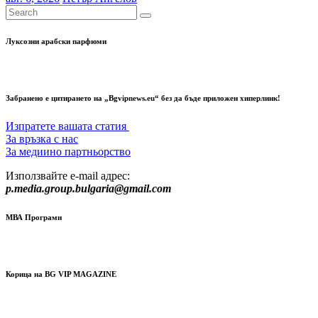
Луксозни арабски парфюми
Забранено е цитирането на „Bgvipnews.eu“ без да бъде приложен хиперлинк!
Изпратете вашата статия
За връзка с нас
За медиино партньорство
Използвайте e-mail адрес:
p.media.group.bulgaria@gmail.com
МВА Програми
Корица на BG VIP MAGAZINE