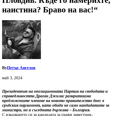
Пловдив. Къде го намерихте,
наистина? Браво на вас!“
By
Петър Ангелов
май 3, 2024
Президентът на опозиционната Партия на свободата и
справедливостта Драган Джилас разкритикува
предложените членове на новото правителство днес в
сръбския парламент, като обиди не само кандидатите за
министри, но и съседната държава – България.
С изказването си за кандидата за първи заместник-