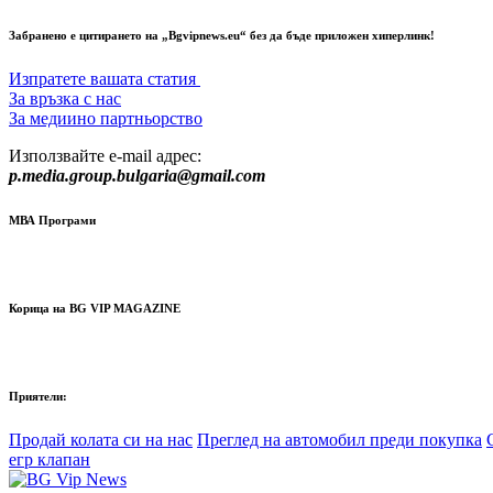
Забранено е цитирането на „Bgvipnews.eu“ без да бъде приложен хиперлинк!
Изпратете вашата статия
За връзка с нас
За медиино партньорство
Използвайте e-mail адрес:
p.media.group.bulgaria@gmail.com
МВА Програми
Корица на BG VIP MAGAZINE
Приятели:
Продай колата си на нас
Преглед на автомобил преди покупка
егр клапан