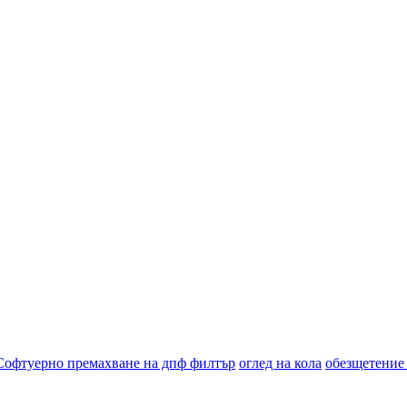
Софтуерно премахване на дпф филтър
оглед на кола
обезщетение