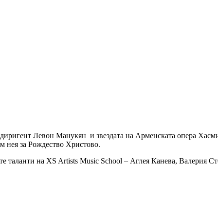
 диригент Левон Манукян и звездата на Арменската опера Хасм
ъм нея за Рождество Христово.
те таланти на XS Artists Music School – Аглея Канева, Валерия С