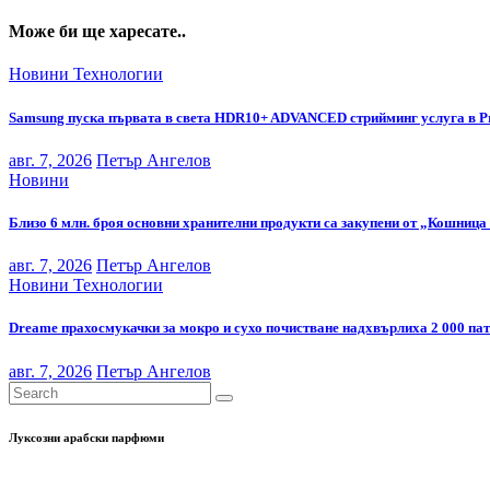
Може би ще харесате..
Новини
Технологии
Samsung пуска първата в света HDR10+ ADVANCED стрийминг услуга в P
авг. 7, 2026
Петър Ангелов
Новини
Близо 6 млн. броя основни хранителни продукти са закупени от „Кошница 
авг. 7, 2026
Петър Ангелов
Новини
Технологии
Dreame прахосмукачки за мокро и сухо почистване надхвърлиха 2 000 па
авг. 7, 2026
Петър Ангелов
Луксозни арабски парфюми