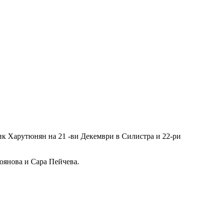
ик Харутюнян на 21 -ви Декември в Силистра и 22-ри
тоянова и Сара Пейчева.