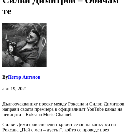
Силви Димитров – Обичам
те
By
Петър Ангелов
авг. 19, 2021
Дългоочакваният проект между Роксана и Силви Димитров,
направи своята премиера в официалният YouTube канал на
певицата – Roksana Music Channel.
Силви Димитров спечели първият сезон на конкурса на
Роксана „Пей с мен – дуетът“, който се проведе през