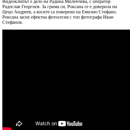
Видеоклипът е дело на Радина Миленчева, с оператор
Радослав Георгиев. За грима си, Роксана се е доверила на
Цецо Андреев, а косите са поверени на Емилио Стефано.
Роксана засне ефектна фотосесия с топ фотографа Иван
Стефанов.