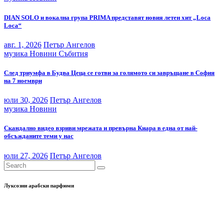
DIAN SOLO и вокална група PRIMA представят новия летен хит „Loca
Loca“
авг. 1, 2026
Петър Ангелов
музика
Новини
Събития
След триумфа в Будва Цеца се готви за голямото си завръщане в София
на 7 ноември
юли 30, 2026
Петър Ангелов
музика
Новини
Скандално видео взриви мрежата и превърна Киара в една от най-
обсъжданите теми у нас
юли 27, 2026
Петър Ангелов
Луксозни арабски парфюми