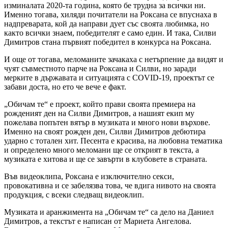
изминалата 2020-та година, която бе трудна за всички ни.
Именно тогава, хиляди почитатели на Роксана се впуснаха в
надпреварата, кой да направи дует със своята любимка, но
както всички знаем, победителят е само един. И така, Силви
Димитров стана първият победител в конкурса на Роксана.
И още от тогава, меломаните зачакаха с нетърпение да видят и
чуят съвместното парче на Роксана и Силви, но заради
мерките в държавата и ситуацията с COVID-19, проектът се
забави доста, но ето че вече е факт.
„Обичам те“ е проект, който прави своята премиера на
рожденият ден на Силви Димитров, а нашият екип му
пожелава попътен вятър в музиката и много нови върхове.
Именно на своят рожден ден, Силви Димитров дебютира
ударно с тотален хит. Песента е красива, на любовна тематика
и определено много меломани ще се открият в текста, а
музиката е хитова и ще се завърти в клубовете в страната.
Във видеоклипа, Роксана е изключително секси,
провокативна и се забелязва това, че вдига нивото на своята
продукция, с всеки следващ видеоклип.
Музиката и аранжимента на „Обичам те“ са дело на Даниел
Димитров, а текстът е написан от Мариета Ангелова.