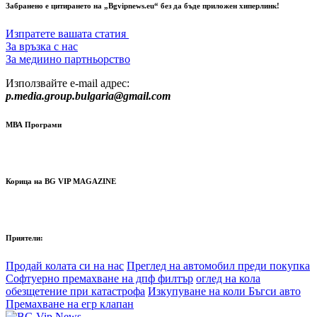
Забранено е цитирането на „Bgvipnews.eu“ без да бъде приложен хиперлинк!
Изпратете вашата статия
За връзка с нас
За медиино партньорство
Използвайте e-mail адрес:
p.media.group.bulgaria@gmail.com
МВА Програми
Корица на BG VIP MAGAZINE
Приятели:
Продай колата си на нас
Преглед на автомобил преди покупка
Софтуерно премахване на дпф филтър
оглед на кола
обезщетение при катастрофа
Изкупуване на коли Бъгси авто
Премахване на егр клапан