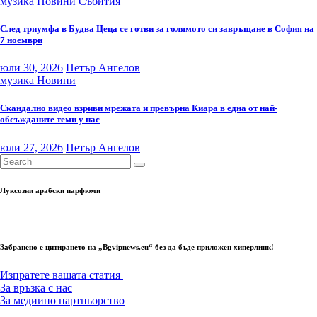
музика
Новини
Събития
След триумфа в Будва Цеца се готви за голямото си завръщане в София на
7 ноември
юли 30, 2026
Петър Ангелов
музика
Новини
Скандално видео взриви мрежата и превърна Киара в една от най-
обсъжданите теми у нас
юли 27, 2026
Петър Ангелов
Луксозни арабски парфюми
Забранено е цитирането на „Bgvipnews.eu“ без да бъде приложен хиперлинк!
Изпратете вашата статия
За връзка с нас
За медиино партньорство