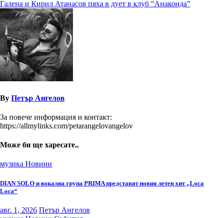
Галена и Кирил Атанасов пяха в дует в клуб “Анаконда”
By
Петър Ангелов
За повече информация и контакт:
https://allmylinks.com/petarangelovangelov
Може би ще харесате..
музика
Новини
DIAN SOLO и вокална група PRIMA представят новия летен хит „Loca
Loca“
авг. 1, 2026
Петър Ангелов