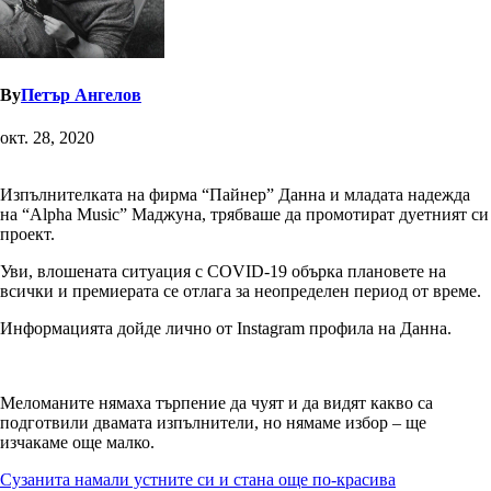
By
Петър Ангелов
окт. 28, 2020
Изпълнителката на фирма “Пайнер” Данна и младата надежда
на “Alpha Music” Маджуна, трябваше да промотират дуетният си
проект.
Уви, влошената ситуация с COVID-19 обърка плановете на
всички и премиерата се отлага за неопределен период от време.
Информацията дойде лично от Instagram профила на Данна.
Меломаните нямаха търпение да чуят и да видят какво са
подготвили двамата изпълнители, но нямаме избор – ще
изчакаме още малко.
Навигация
Сузанита намали устните си и стана още по-красива