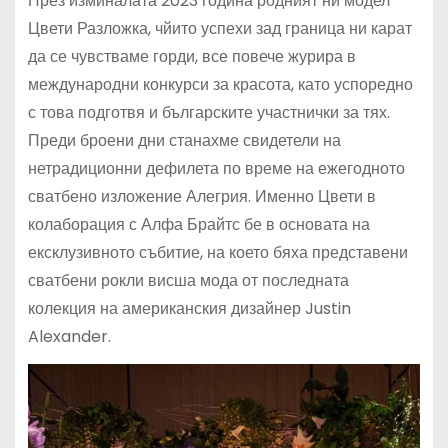
През изминалата 2023 година родният ни модел
Цвети Разложка, чйито успехи зад граница ни карат
да се чувстваме горди, все повече журира в
международни конкурси за красота, като успоредно
с това подготвя и българските участнички за тях.
Преди броени дни станахме свидетели на
нетрадиционни дефилета по време на ежегодното
сватбено изложение Алегрия. Именно Цвети в
колаборация с Алфа Брайтс бе в основата на
ексклузивното събитие, на което бяха представени
сватбени рокли висша мода от последната
колекция на американския дизайнер Justin
Alexander.