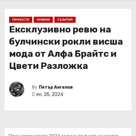
ЛИЧНОСТИ
НОВИНИ
СЪБИТИЯ
Ексклузивно ревю на
булчински рокли висша
мода от Алфа Брайтс и
Цвети Разложка
By
Петър Ангелов
ян. 26, 2024