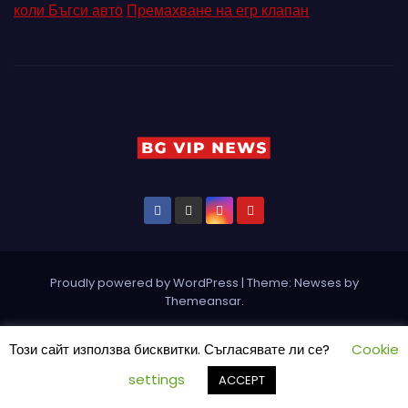
коли Бъгси авто
Премахване на егр клапан
Proudly powered by WordPress
|
Theme: Newses by
Themeansar
.
Home
Pin Posts
КОНТАКТ
ПАРТНЬОРИ
Петър Ангелов
Този сайт използва бисквитки. Съгласявате ли се?
Cookie
Реклама
Социални мрежи
СЪБИТИЯ
settings
ACCEPT