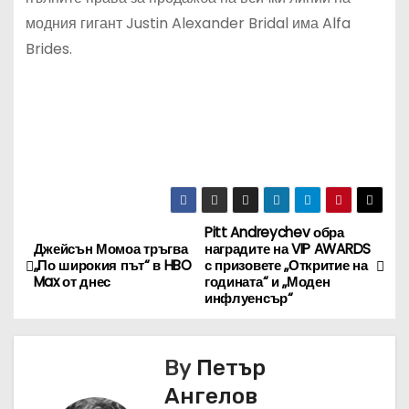
модния гигант Justin Alexander Bridal има Alfa
Brides.
Pitt Andreychev обра
Н
Джейсън Момоа тръгва
наградите на VIP AWARDS
„По широкия път“ в HBO
с призовете „Откритие на
а
Max от днес
годината“ и „Моден
инфлуенсър“
в
и
By
Петър
г
Ангелов