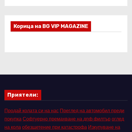
Корица на BG VIP MAGAZINE
Приятели:
Продай колата си на нас
Преглед на автомобил преди
покупка
Софтуерно премахване на дпф филтър
оглед
на кола
обезщетение при катастрофа
Изкупуване на