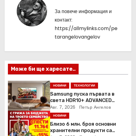
а
За повече информация и
ц
контакт:
https://allmylinks.com/pe
и
tarangelovangelov
я
Може би ще харесате..
НОВИНИ
ТЕХНОЛОГИИ
Samsung пуска първата в
света HDR10+ ADVANCED
стрийминг услуга в Prime
Авг. 7, 2026
Петър Ангелов
Video
НОВИНИ
Близо 6 млн. броя основни
хранителни продукти са