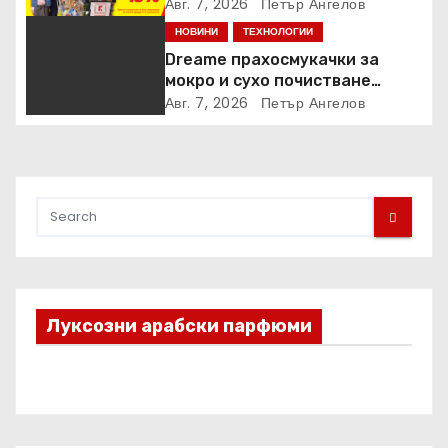
закупени от „Кошница с
Авг. 7, 2026
Петър Ангелов
грижа“ в Kaufland от старта на
НОВИНИ
ТЕХНОЛОГИИ
кампанията
Dreame прахосмукачки за
мокро и сухо почистване
надхвърлиха 2 000 патентни
Авг. 7, 2026
Петър Ангелов
заявки в световен мащаб
Луксозни арабски парфюми