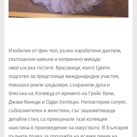
Изобилие от фин тюл, ръчно изработени дантели,
скъпоценни камъни и копринено микадо
омагъосаха гостите. Красавици, които Цвети
подготвя за предстоящи международни участия,
показаха рокли шедьоври, съхранили духа и
блясъка на Холивуд от времето на Грейс Кели,
Джаки Кенеди и Одри Хепбърн. Неповторим силует,
съблазнителен и женствен, със зашеметяващи
детайли стил, са превърнали тази колекция
наистина в произведение на изкуството. В България
пълните права за продажба на всички линии на