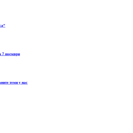
ca“
а 7 ноември
ните теми у нас