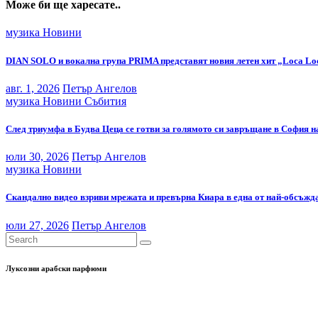
Може би ще харесате..
музика
Новини
DIAN SOLO и вокална група PRIMA представят новия летен хит „Loca Lo
авг. 1, 2026
Петър Ангелов
музика
Новини
Събития
След триумфа в Будва Цеца се готви за голямото си завръщане в София н
юли 30, 2026
Петър Ангелов
музика
Новини
Скандално видео взриви мрежата и превърна Киара в една от най-обсъжда
юли 27, 2026
Петър Ангелов
Луксозни арабски парфюми