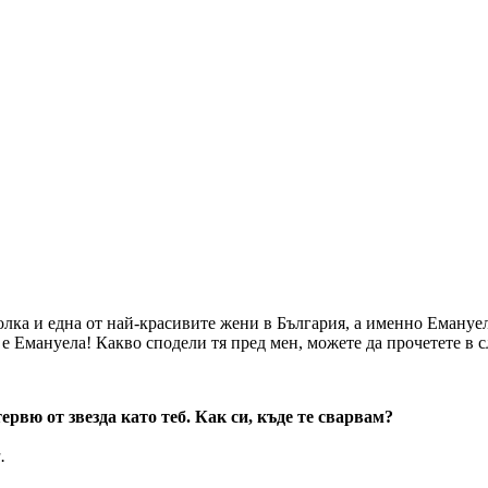
лка и една от най-красивите жени в България, а именно Емануела
я е Емануела! Какво сподели тя пред мен, можете да прочетете в 
тервю от звезда като теб. Как си, къде те сварвам?
.