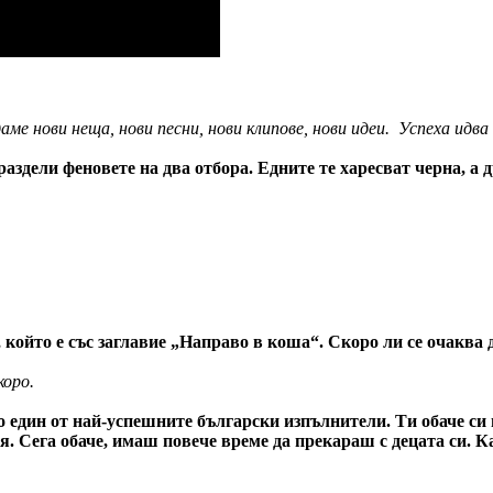
ме нови неща, нови песни, нови клипове, нови идеи. Успеха идва
раздели феновете на два отбора. Едните те харесват черна, а 
който е със заглавие „Направо в коша“. Скоро ли се очаква д
коро.
 един от най-успешните български изпълнители. Ти обаче си и
я. Сега обаче, имаш повече време да прекараш с децата си. Ка