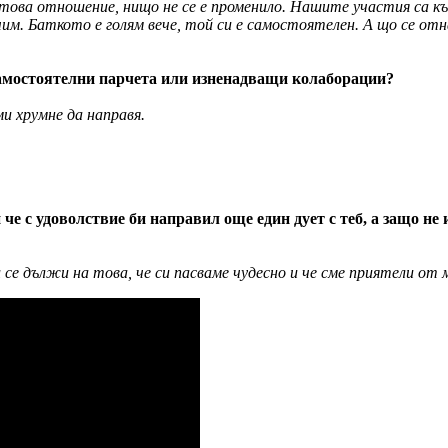
 това отношение, нищо не се е променило. Нашите участия са къс
 учим. Баткото е голям вече, той си е самостоятелен. А що се о
 самостоятелни парчета или изненадващи колаборации?
и хрумне да направя.
е с удоволствие би направил още един дует с теб, а защо не 
се дължи на това, че си пасваме чудесно и че сме приятели от м