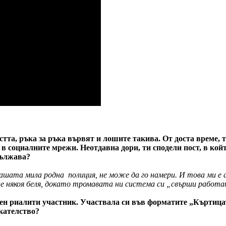
тта, ръка за ръка вървят и лошите такива. От доста време, т
и в социалните мрежи. Неотдавна дори, ти сподели пост, в кой
дължава?
шата мила родна полиция, не може да го намери. И това ми е а
ане някоя беля, докато тромавата ни система си „свърши работ
н риалити участник. Участвала си във форматите „Къртицата“
икателство?