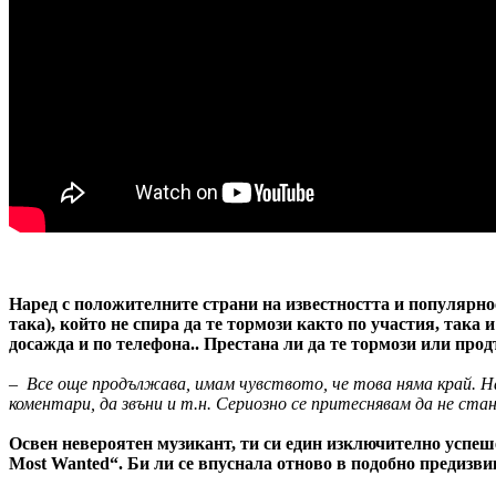
Наред с положителните страни на известността и популярнос
така), който не спира да те тормози както по участия, така 
досажда и по телефона.. Престана ли да те тормози или про
– Все още продължава, имам чувството, че това няма край. На
коментари, да звъни и т.н. Сериозно се притеснявам да не ст
Освен невероятен музикант, ти си един изключително успеше
Most Wanted“. Би ли се впуснала отново в подобно предизв