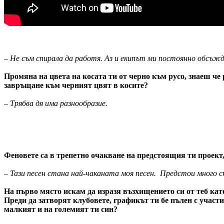
– Не съм спирала да работя. Аз и екипът ми постоянно обсъжда
Промяна на цвета на косата ти от черно към русо, знаеш че 
завръщане към черният цвят в косите?
– Трябва дя има разнообразие.
Феновете са в трепетно очакване на предстоящия ти проект, 
– Тази песен стана най-чаканата моя песен. Предстои много с
На първо място искам да изразя възхищението си от теб като
Преди да затворят клубовете, графикът ти бе пълен с участи
малкият и на големият ти син?