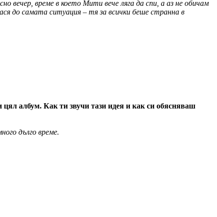
но вечер, време в което Мити вече ляга да спи, а аз не обичам
тнася до самата ситуация – тя за всички беше странна в
и цял албум. Как ти звучи тази идея и как си обясняваш
ного дълго време.