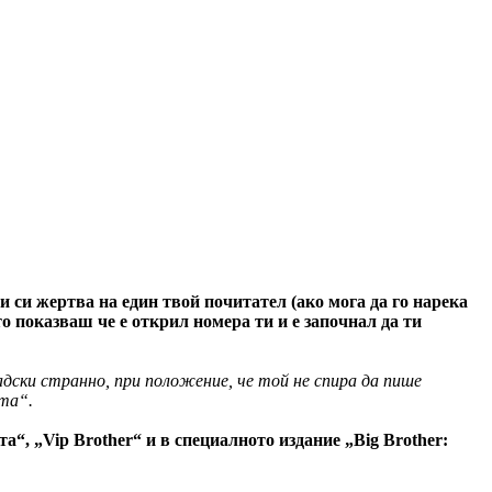
и си жертва на един твой почитател (ако мога да го нарека
то показваш че е открил номера ти и е започнал да ти
дски странно, при положение, че той не спира да пише
ата“.
, „Vip Brother“ и в специалното издание „Big Brother: