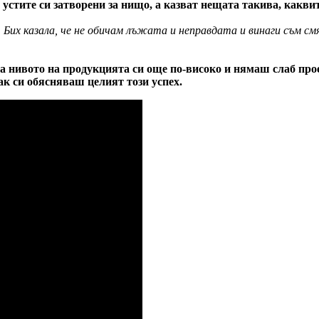
устите си затворени за нищо, а казват нещата такива, каквит
и. Бих казала, че не обичам лъжата и неправдата и винаги съм 
а нивото на продукцията си още по-високо и нямаш слаб про
ак си обясняваш целият този успех.