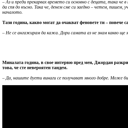
– Аз и преди прекарвах времето си основно с децата, така че в
да спя до късно. Така че, денем сме си заедно – четем, пишем,
началото.
Тази година, какво могат да очакват феновете ти – повече
– Не се ангажирам да кажа. Дори самата аз не знам какво ще м
Миналата година, в свое интервю пред мен, Джордан разкри ч
това, че сте невероятен тандем.
– Да, нашите дуети винаги се получават много добре. Може би 