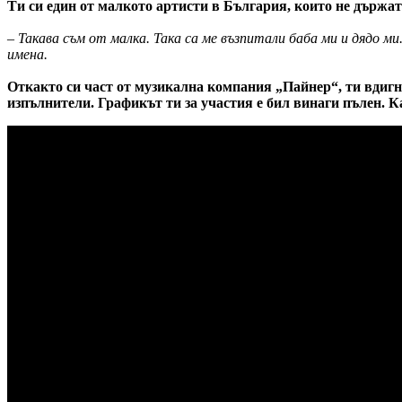
Ти си един от малкото артисти в България, които не държат 
– Такава съм от малка. Така са ме възпитали баба ми и дядо м
имена.
Откакто си част от музикална компания „Пайнер“, ти вдигн
изпълнители. Графикът ти за участия е бил винаги пълен. К