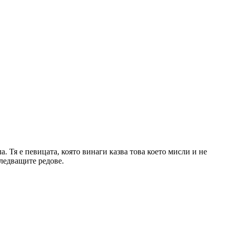
. Тя е певицата, която винаги казва това което мисли и не
следващите редове.