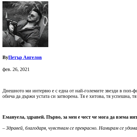
By
Петър Ангелов
фев. 26, 2021
Днешното ми интервю е с една от най-големите звезди в поп-фо
обича да държи устата си затворена. Тя е хитова, тя успешна, т
Емануела, здравей. Първо, за мен е чест че мога да взема ин
– Здравей, благодаря, чувствам се прекрасно. Намирам се удома