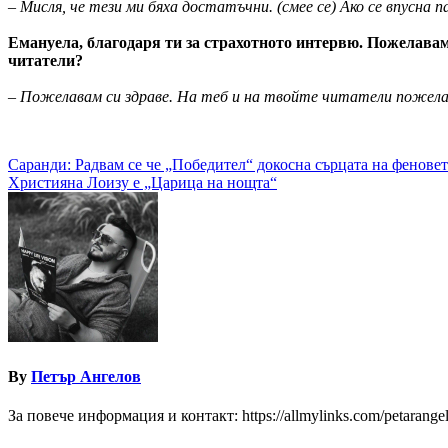
– Мисля, че тези ми бяха достатъчни. (смее се) Ако се впусна п
Емануела, благодаря ти за страхотното интервю. Пожелавам
читатели?
– Пожелавам си здраве. На теб и на твойте читатели пожела
Навигация
Саранди: Радвам се че „Победител“ докосна сърцата на фенов
Християна Лоизу е „Царица на нощта“
By
Петър Ангелов
За повече информация и контакт: https://allmylinks.com/petarange