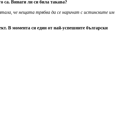
о са. Винаги ли си била такава?
смятала, че нещата трябва да се наричат с истинските им
ект. В момента си един от най-успешните български