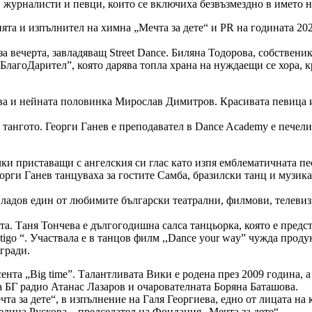
и, журналисти и певци, които се включиха безвъзмездно в името 
ята и изпълнител на химна „Мечта за дете“ и PR на годината 20
 вечерта, завладяващ Street Dance. Биляна Тодорова, собствени
БлагоДарител”, която дарява топла храна на нуждаещи се хора, 
ва и нейната половинка Мирослав Димитров. Красивата певица и л
 тангото. Георги Ганев е преподавател в Dance Academy е печел
ки приставащи с ангелския си глас като изпя емблематичната пе
рги Ганев танцуваха за гостите Самба, бразилски танц и музика
адов един от любимите български театрални, филмови, телевизи
та. Таня Тончева е дългогодишна салса танцьорка, която е пред
ntigo “. Участвала е в танцов филм ,,Dance your way” чужда прод
гради.
та „Big time”. Талантливата Вики е родена през 2009 година, а 
 БГ радио Атанас Лазаров и очарователната Боряна Баташова.
та за дете“, в изпълнение на Галя Георгиева, едно от лицата на
елина Рускова – председател на Фондация „Мечта за дете“.