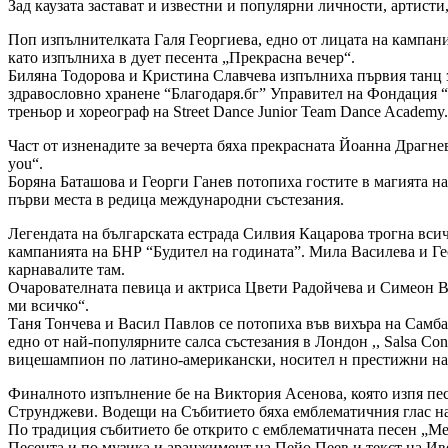
Зад каузата застават и известни и популярни личности, артист
Поп изпълнителката Галя Георгиева, едно от лицата на кампани
като изпълниха в дует песента „Прекрасна вечер“.
Биляна Тодорова и Кристина Славчева изпълниха първия танц за
здравословно хранене “Благодаря.бг” Управител на Фондация “
треньор и хореограф на Street Dance Junior Team Dance Academy.
Част от изненадите за вечерта бяха прекрасната Йоанна Драгне
you“.
Боряна Баташова и Георги Ганев потопиха гостите в магията на
първи места в редица международни състезания.
Легендата на българската естрада Силвия Кацарова трогна всич
кампанията на БНР “Будител на годината”. Мила Василева и Гео
карнавалите там.
Очарователната певица и актриса Цвети Радойчева и Симеон Вл
ми всичко“.
Таня Тончева и Васил Павлов се потопиха във вихъра на Самба
едно от най-популярните салса състезания в Лондон ,, Salsa Co
вицешампион по латино-американски, носител н престижни на
Финалното изпълнение бе на Виктория Асенова, която изпя песен
Струнджеви. Водещи на Събитието бяха емблематичния глас на
По традиция събитието бе открито с емблематичната песен „Меч
Песента и по музика и аранжимент на Пейо Пеев и текст на Ив