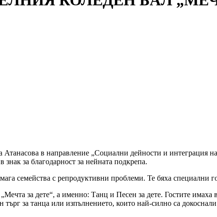
НИЯ КОЛЕДЕН БАЛ „МЕЧТА
 Атанасова в направление „Социални дейности и интеграция на 
в знак за благодарност за нейната подкрепа.
мага семейства с репродуктивни проблеми. Те бяха специални го
Мечта за дете“, а именно: Танц и Песен за дете. Гостите имаха 
н търг за танца или изпълнението, които най-силно са докоснали