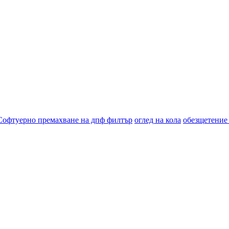
Софтуерно премахване на дпф филтър
оглед на кола
обезщетение