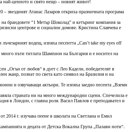
на най-ценното и свято нещо – новият живот!
20 – звездният Атанас Лазаров откриха празничната програма
к на брандовете “1 Метър Шоколад” и кетъринг компания за
кризисни центрове и социални домове. Кристина Славчева е
ъчезарният водещ, изпяха песентта „Can’t take my eyes off
и много пъти титлата Шампион на България и е носител на
сен „Огън от любов“ в дует с Лео Кадели, победителят в
лен жанр, познат по света като символ на Бразилия и на
онни и озвучаващи актьори. Те изпяха заедно песента „Вземи
ставяла страната ни на много международни сцени. Спечелила е
укция в Лондон, с главна роля. Васил Павлов е преподавател и
от 2014 г. изучава пеене в школата на Светлана и Емил
 кампанията и децата от Детска Вокална Група „Палави ноти“.