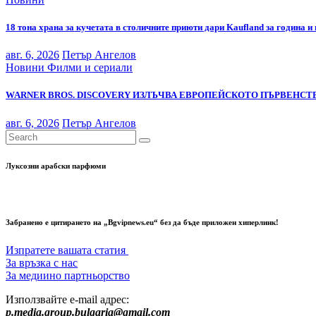
18 тона храна за кучетата в столичните приюти дари Kaufland за година и
авг. 6, 2026
Петър Ангелов
Новини
Филми и сериали
WARNER BROS. DISCOVERY ИЗЛЪЧВА ЕВРОПЕЙСКОТО ПЪРВЕНСТВ
авг. 6, 2026
Петър Ангелов
Луксозни арабски парфюми
Забранено е цитирането на „Bgvipnews.eu“ без да бъде приложен хиперлинк!
Изпратете вашата статия
За връзка с нас
За медиино партньорство
Използвайте e-mail адрес:
p.media.group.bulgaria@gmail.com