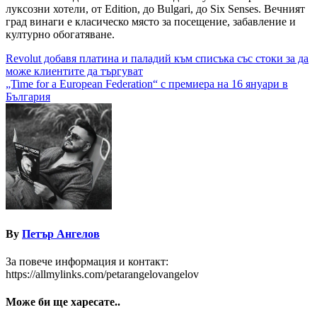
луксозни хотели, от Edition, до Bulgari, до Six Senses. Вечният
град винаги е класическо място за посещение, забавление и
културно обогатяване.
Навигация
Revolut добавя платина и паладий към списъка със стоки за да
може клиентите да търгуват
„Time for a European Federation“ с премиера на 16 януари в
България
By
Петър Ангелов
За повече информация и контакт:
https://allmylinks.com/petarangelovangelov
Може би ще харесате..