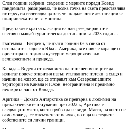
След години забрани, свързани с мерките поради Ковид
пандемията, разбираемо, че всяка точка на света представлява
интерес, но изненадващото е, че по-далечните дестинации са
по-привлекателни за мнозина.
Представяме кратка класация на най-резервираните в
световен мащаб туристически дестинации за 2023 година.
Гватемала – Въпреки, че дълги години бе в сянка от
останалите градове в Южна Америка, все повече хора ще се
ориентират в отдих и културни мероприятия във
великолепната и природа.
Канада – Водени от желанието на пътешествениците да
изпитат повече открития извън утъпканите пътеки, а също и
начини на живот, ще се отправят към Северозападните
територии на Канада и Юкон, неограничена и предимно
неоткрита част от Канада.
Арктика – Докато Антарктика се превърна в любимец на
приключенските пътувания през 2022 г., Арктика е
следващото място, което трябва да се види. Място, на което не
само може да се откъснете от всичко, но и да изследвате
собствените си лични граници.