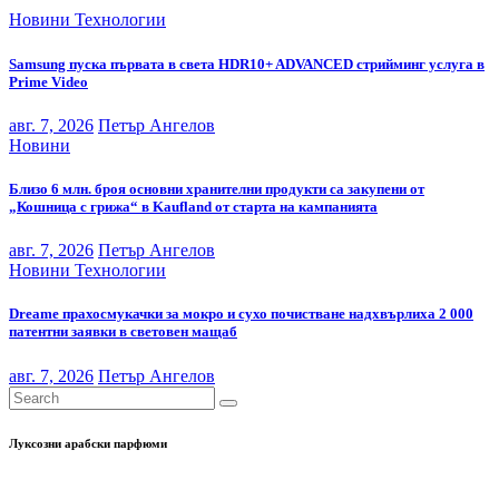
Новини
Технологии
Samsung пуска първата в света HDR10+ ADVANCED стрийминг услуга в
Prime Video
авг. 7, 2026
Петър Ангелов
Новини
Близо 6 млн. броя основни хранителни продукти са закупени от
„Кошница с грижа“ в Kaufland от старта на кампанията
авг. 7, 2026
Петър Ангелов
Новини
Технологии
Dreame прахосмукачки за мокро и сухо почистване надхвърлиха 2 000
патентни заявки в световен мащаб
авг. 7, 2026
Петър Ангелов
Луксозни арабски парфюми