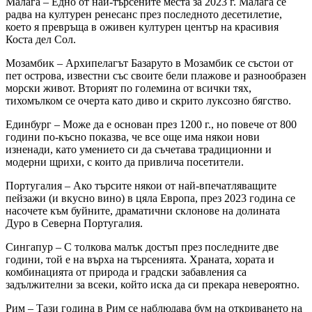
Малага – Едно от най-търсените места за 2023 г. Малага се
радва на културен ренесанс през последното десетилетие,
което я превръща в оживен културен център на красивия
Коста дел Сол.
Мозамбик – Архипелагът Базаруто в Мозамбик се състои от
пет острова, известни със своите бели плажове и разнообразен
морски живот. Вторият по големина от всички тях,
тихомълком се очерта като диво и скрито луксозно бягство.
Единбург – Може да е основан през 1200 г., но повече от 800
години по-късно показва, че все още има някои нови
изненади, като умението си да съчетава традиционни и
модерни щрихи, с които да привлича посетители.
Португалия – Ако търсите някои от най-впечатляващите
пейзажи (и вкусно вино) в цяла Европа, през 2023 година се
насочете към буйните, драматични склонове на долината
Дуро в Северна Португалия.
Сингапур – С толкова малък достъп през последните две
години, той е на върха на търсенията. Храната, хората и
комбинацията от природа и градски забавления са
задължителни за всеки, който иска да си прекара невероятно.
Рим – Тази година в Рим се наблюдава бум на откриването на