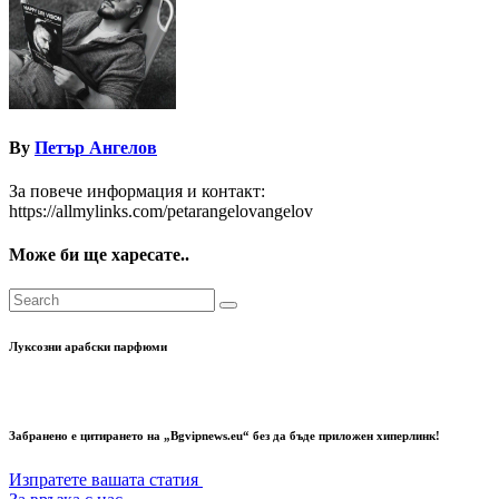
By
Петър Ангелов
За повече информация и контакт:
https://allmylinks.com/petarangelovangelov
Може би ще харесате..
Луксозни арабски парфюми
Забранено е цитирането на „Bgvipnews.eu“ без да бъде приложен хиперлинк!
Изпратете вашата статия