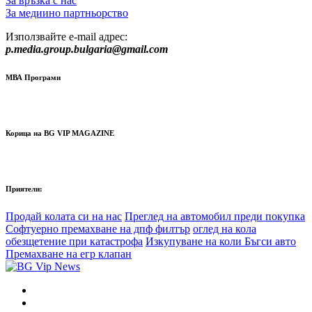
За връзка с нас
За медиино партньорство
Използвайте e-mail адрес:
p.media.group.bulgaria@gmail.com
МВА Програми
Корица на BG VIP MAGAZINE
Приятели:
Продай колата си на нас
Преглед на автомобил преди покупка
Софтуерно премахване на дпф филтър
оглед на кола
обезщетение при катастрофа
Изкупуване на коли Бъгси авто
Премахване на егр клапан