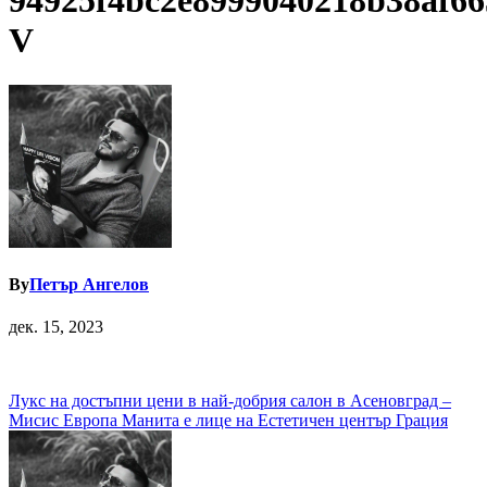
94925f4bc2e8999040218b38af66
V
By
Петър Ангелов
дек. 15, 2023
Навигация
Лукс на достъпни цени в най-добрия салон в Асеновград –
Мисис Европа Манита е лице на Естетичен център Грация