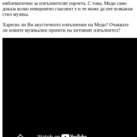
емблематични за изпълнителят парчета. С това, Меди само
доказа колко невероятно гласовит е и че може да пее всякакъв
стил музика.
Харесва ли Ви акустичното изпълнение на Меди? Очаквате
ли новите музикални проекти на хитовият изпълнител?