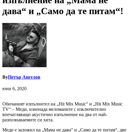
изпълнение на „Мама не
дава“ и „Само да те питам“!
By
Петър Ангелов
юни 6, 2020
Обичаният изпълнител на „Hit Mix Music“ и „Hit Mix Music
TV“ – Меди, изненада меломаните с изключително
впечатляващо акустично изпълнение на два от най-
разпознаваемите си хита.
Меди е заложил на „Мама не дава“ и „Само да те питам“, две