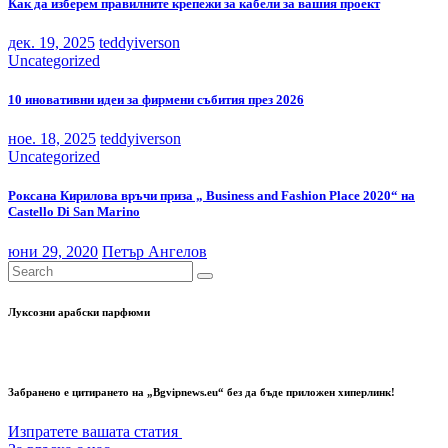
Как да изберем правилните крепежи за кабели за вашия проект
дек. 19, 2025
teddyiverson
Uncategorized
10 иновативни идеи за фирмени събития през 2026
ное. 18, 2025
teddyiverson
Uncategorized
Роксана Кирилова връчи приза „ Business and Fashion Place 2020“ на
Castello Di San Marino
юни 29, 2020
Петър Ангелов
Луксозни арабски парфюми
Забранено е цитирането на „Bgvipnews.eu“ без да бъде приложен хиперлинк!
Изпратете вашата статия