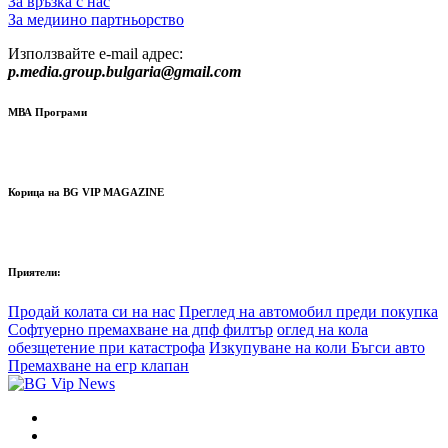
За връзка с нас
За медиино партньорство
Използвайте e-mail адрес:
p.media.group.bulgaria@gmail.com
МВА Програми
Корица на BG VIP MAGAZINE
Приятели:
Продай колата си на нас
Преглед на автомобил преди покупка
Софтуерно премахване на дпф филтър
оглед на кола
обезщетение при катастрофа
Изкупуване на коли Бъгси авто
Премахване на егр клапан