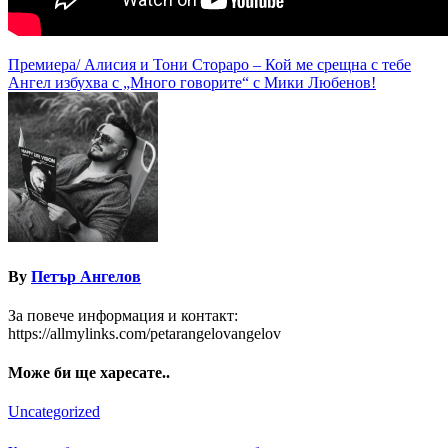
Навигация
Премиера/ Алисия и Тони Стораро – Кой ме срещна с тебе
Ангел избухва с „Много говорите“ с Мики Любенов!
By
Петър Ангелов
За повече информация и контакт:
https://allmylinks.com/petarangelovangelov
Може би ще харесате..
Uncategorized