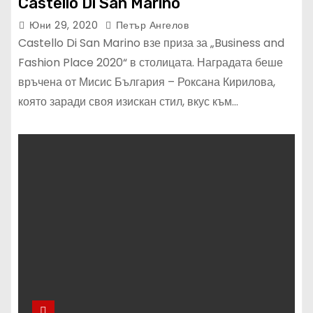
Castello Di San Marino
Юни 29, 2020
Петър Ангелов
Castello Di San Marino взе приза за „Business and
Fashion Place 2020“ в столицата. Наградата беше
връчена от Мисис България – Роксана Кирилова,
която заради своя изискан стил, вкус към…