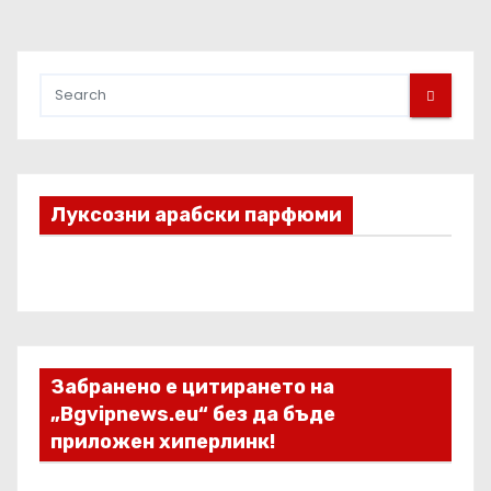
з
д
е
л
Луксозни арабски парфюми
я
н
е
н
Забранено е цитирането на
а
„Bgvipnews.eu“ без да бъде
приложен хиперлинк!
п