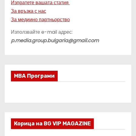
у
Изпратете вашата статия
За връзка с нас
б
За медиино партньорство
л
Използвайте e-mail адрес:
и
p.media.group.bulgaria@gmail.com
к
а
МВА Програми
ц
и
и
т
Корица на BG VIP MAGAZINE
е