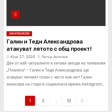
UNCATEGORIZED
Галин и Теди Александрова
атакуват лятото с общ проект!
Юни 27, 2020
Петър Ангелов
Две от най-актуалните и хитови звезди на телевизия
„Планета“ – Галин и Теди Александрова, ще
атакуват летният сезон с чисто нов хит! Галин
анонсира на стори в социалната мрежа Instagram…
Р
1
2
…
10
а