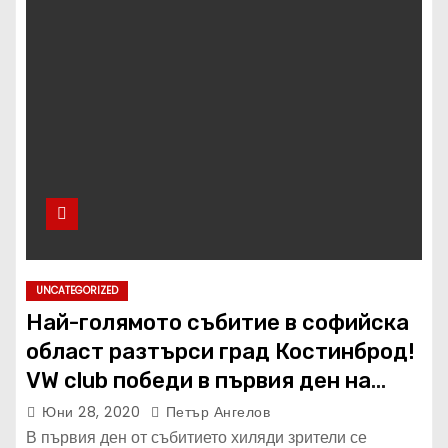
UNCATEGORIZED
Най-голямото събитие в софийска
област разтърси град Костинброд!
VW club победи в първия ден на
Луда Надпревара!
Юни 28, 2020
Петър Ангелов
В първия ден от събитието хиляди зрители се