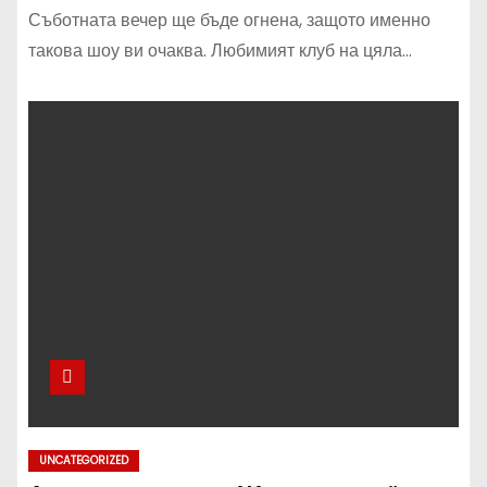
Съботната вечер ще бъде огнена, защото именно
такова шоу ви очаква. Любимият клуб на цяла…
UNCATEGORIZED