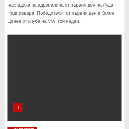
насладиха на адреналина от първия ден на Луда
Надпревара! Победителят от първия ден е Калин
Цанев от клуба на VW, той надви…