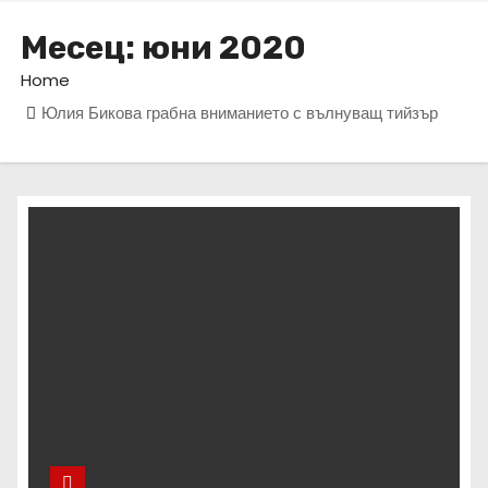
Месец:
юни 2020
Home
Юлия Бикова грабна вниманието с вълнуващ тийзър