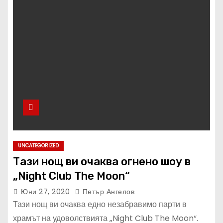
UNCATEGORIZED
Тази нощ ви очаква огнено шоу в
„Night Club The Moon“
Юни 27, 2020
Петър Ангелов
Тази нощ ви очаква едно незабравимо парти в
храмът на удоволствията „Night Club The Moon“.