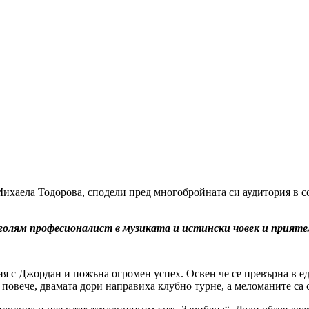
ихаела Тодорова, сподели пред многобройната си аудитория в с
 голям професионалист в музиката и истински човек и прияте
 с Джордан и пожъна огромен успех. Освен че се превърна в еди
повече, двамата дори направиха клубно турне, а меломаните са 