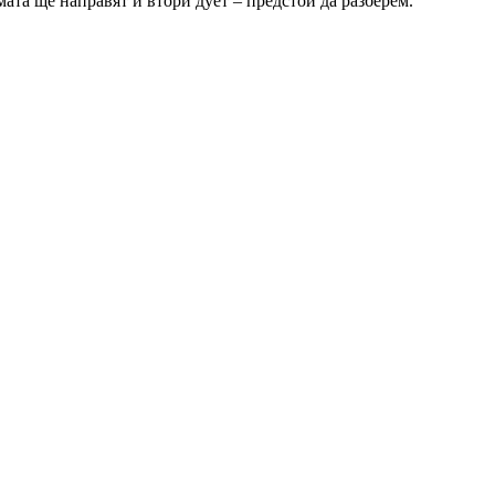
ата ще направят и втори дует – предстои да разберем.