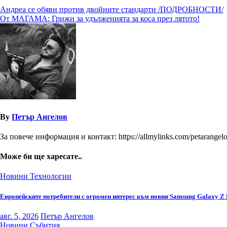
Навигация
Андреа се обяви против двойните стандарти /ПОДРОБНОСТИ/
От МАГАМА: Грижи за удълженията за коса през лятото!
By
Петър Ангелов
За повече информация и контакт: https://allmylinks.com/petarangel
Може би ще харесате..
Новини
Технологии
Европейските потребители с огромен интерес към новия Samsung Galaxy Z 
авг. 5, 2026
Петър Ангелов
Новини
Събития