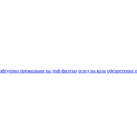
офтуерно премахване на дпф филтър
оглед на кола
обезщетение 