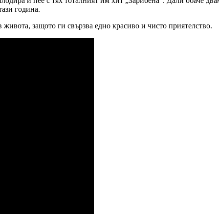
одира и пее с тях тоталният им хит „Зарибена“. Дали обаче двам
тази година.
 живота, защото ги свързва едно красиво и чисто приятелство.