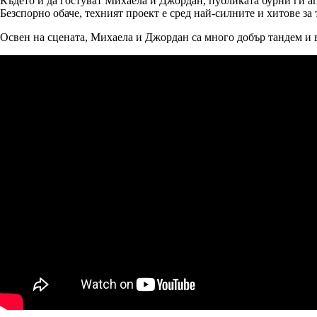
Където и да гостуват Михаела и Джордан, публиката бурни ги апл
Безспорно обаче, техният проект е сред най-силните и хитове за 
Освен на сцената, Михаела и Джордан са много добър тандем и в