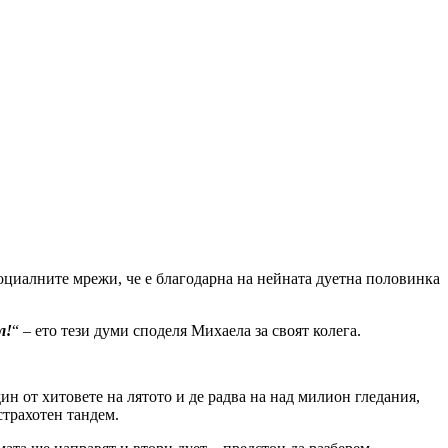
оциалните мрежи, че е благодарна на нейната дуетна половинка
л!
“ – ето тези думи споделя Михаела за своят колега.
н от хитовете на лятото и де радва на над милион гледания,
страхотен тандем.