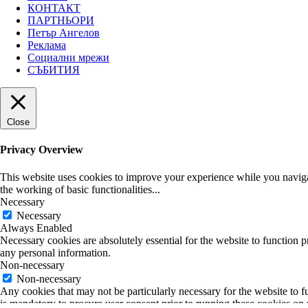
КОНТАКТ
ПАРТНЬОРИ
Петър Ангелов
Реклама
Социални мрежи
СЪБИТИЯ
Close
Privacy Overview
This website uses cookies to improve your experience while you navigate
the working of basic functionalities
...
Necessary
Necessary
Always Enabled
Necessary cookies are absolutely essential for the website to function p
any personal information.
Non-necessary
Non-necessary
Any cookies that may not be particularly necessary for the website to fu
is mandatory to procure user consent prior to running these cookies on