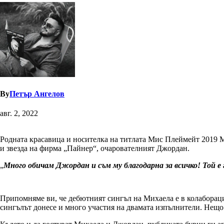
By
Петър Ангелов
авг. 2, 2022
Родната красавица и носителка на титлата Мис Плеймейт 2019 М
и звезда на фирма „Пайнер“, очарователният Джордан.
„
Много обичам Джордан и съм му благодарна за всичко! Той е
Припомняме ви, че дебютният сингъл на Михаела е в колаборация
сингълът донесе и много участия на двамата изпълнители. Нещо 