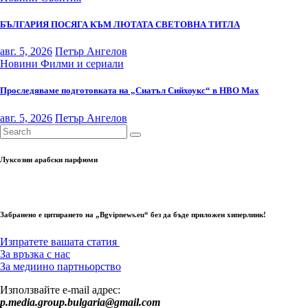
БЪЛГАРИЯ ПОСЯГА КЪМ ЛЮТАТА СВЕТОВНА ТИТЛА
авг. 5, 2026
Петър Ангелов
Новини
Филми и сериали
Проследяваме подготовката на „Сиатъл Сийхоукс“ в HBO Max
авг. 5, 2026
Петър Ангелов
Луксозни арабски парфюми
Забранено е цитирането на „Bgvipnews.eu“ без да бъде приложен хиперлинк!
Изпратете вашата статия
За връзка с нас
За медиино партньорство
Използвайте e-mail адрес:
p.media.group.bulgaria@gmail.com