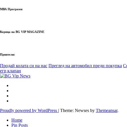
МВА Програми
Корица на BG VIP MAGAZINE
Приятели:
Продай колата си на нас
Преглед на автомобил преди покупка
С
егр клапан
Proudly powered by WordPress
|
Theme: Newses by
Themeansar
.
Home
Pin Posts