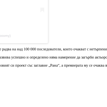
boomy)
е радва на над 100 000 последователи, които очакват с нетърпен
азвива успешно и определено няма намерение да загърби актьорс
новият си проект със заглавие „Рана“, а премиерата му се очаква 