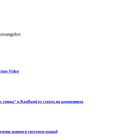
lovangelov
rime Video
с грижа“ в Kaufland от старта на кампанията
тентни заявки в световен мащаб