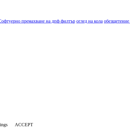
Софтуерно премахване на дпф филтър
оглед на кола
обезщетение
tings
ACCEPT