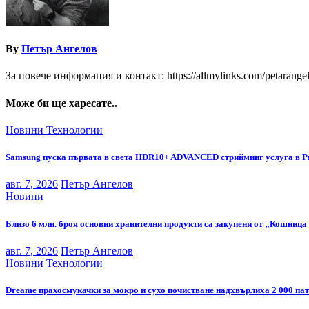
By
Петър Ангелов
За повече информация и контакт: https://allmylinks.com/petarange
Може би ще харесате..
Новини
Технологии
Samsung пуска първата в света HDR10+ ADVANCED стрийминг услуга в P
авг. 7, 2026
Петър Ангелов
Новини
Близо 6 млн. броя основни хранителни продукти са закупени от „Кошница 
авг. 7, 2026
Петър Ангелов
Новини
Технологии
Dreame прахосмукачки за мокро и сухо почистване надхвърлиха 2 000 па