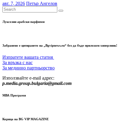
авг. 7, 2026
Петър Ангелов
Луксозни арабски парфюми
Забранено е цитирането на „Bgvipnews.eu“ без да бъде приложен хиперлинк!
Изпратете вашата статия
За връзка с нас
За медиино партньорство
Използвайте e-mail адрес:
p.media.group.bulgaria@gmail.com
МВА Програми
Корица на BG VIP MAGAZINE