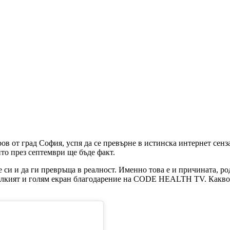
ов от град София, успя да се превърне в истинска интернет сен
то през септември ще бъде факт.
е си и да ги превръща в реалност. Именно това е и причината, род
алкият и голям екран благодарение на CODE HEALTH TV. Какво о