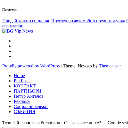
Приятели:
Продай колата си на нас
Преглед на автомобил преди покупка
егр клапан
Proudly powered by WordPress
|
Theme: Newses by
Themeansar
.
Home
Pin Posts
КОНТАКТ
ПАРТНЬОРИ
Петър Ангелов
Реклама
Социални мрежи
СЪБИТИЯ
Този сайт използва бисквитки. Съгласявате ли се?
Cookie set