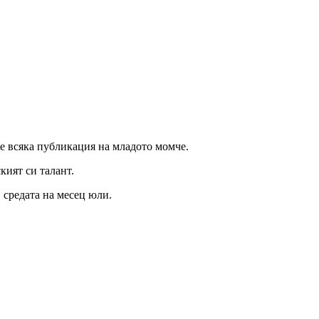
ие всяка публикация на младото момче.
кият си талант.
в средата на месец юли.