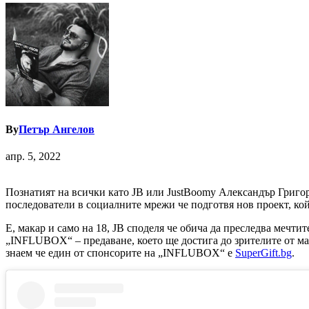
By
Петър Ангелов
апр. 5, 2022
Познатият на всички като JB или JustBoomy Александър Григор
последователи в социалните мрежи че подготвя нов проект, кой
Е, макар и само на 18, JB споделя че обича да преследва мечтит
„INFLUBOX“ – предаване, което ще достига до зрителите от м
знаем че един от спонсорите на „INFLUBOX“ е
SuperGift.bg
.