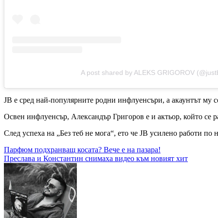
A post shared by ALEKS GRIGOROV (@just
JB е сред най-популярните родни инфлуенсъри, а акаунтът му с
Освен инфлуенсър, Александър Григоров е и актьор, който се р
След успеха на „Без теб не мога“, ето че JB усилено работи по 
Навигация
Парфюм подхранващ косата? Вече е на пазара!
Преслава и Константин снимаха видео към новият хит