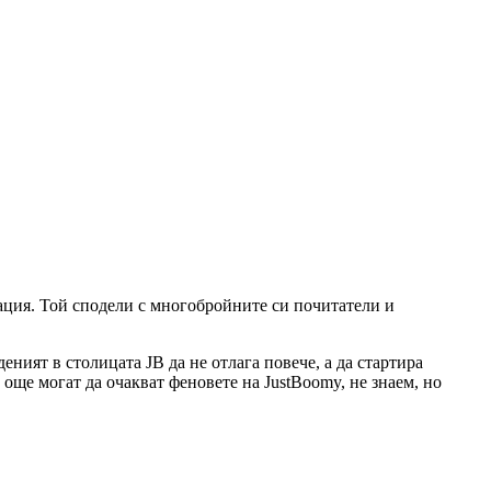
зация. Той сподели с многобройните си почитатели и
еният в столицата JB да не отлага повече, а да стартира
ще могат да очакват феновете на JustBoomy, не знаем, но