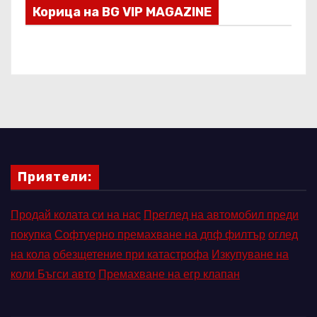
Корица на BG VIP MAGAZINE
Приятели:
Продай колата си на нас
Преглед на автомобил преди
покупка
Софтуерно премахване на дпф филтър
оглед
на кола
обезщетение при катастрофа
Изкупуване на
коли Бъгси авто
Премахване на егр клапан