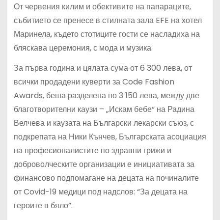
От червения килим и обективите на папараците,
събитието се пренесе в стилната зала EFE на хотел
Маринела, където стотиците гости се насладиха на
бляскава церемония, с мода и музика.
За първа година и цялата сума от 6 300 лева, от
всички продадени куверти за Code Fashion
Awards, беша разделена по 3 150 лева, между две
благотворителни каузи – „Искам бебе“ на Радина
Велчева и каузата на Български лекарски съюз, с
подкрепата на Ники Кънчев, Българската асоциация
на професионалистите по здравни грижи и
доброволческите организации е инициативата за
финансово подпомагане на децата на починалите
от Covid-19 медици под надслов: “За децата на
героите в бяло”.