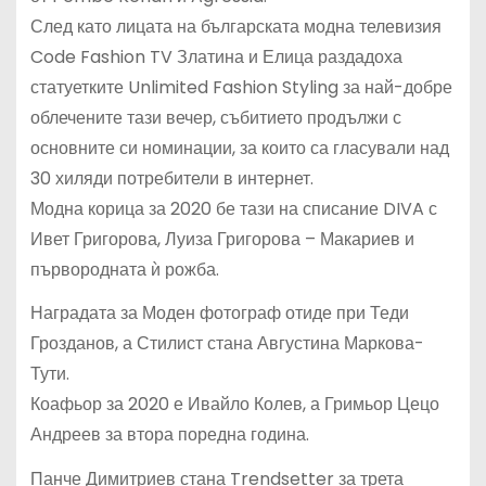
След като лицата на българската модна телевизия
Code Fashion TV Златина и Елица раздадоха
статуетките Unlimited Fashion Styling за най-добре
облечените тази вечер, събитието продължи с
основните си номинации, за които са гласували над
30 хиляди потребители в интернет.
Модна корица за 2020 бе тази на списание DIVA с
Ивет Григорова, Луиза Григорова – Макариев и
първородната ѝ рожба.
Наградата за Моден фотограф отиде при Теди
Грозданов, а Стилист стана Августина Маркова-
Тути.
Коафьор за 2020 е Ивайло Колев, а Гримьор Цецо
Андреев за втора поредна година.
Панче Димитриев стана Trendsetter за трета