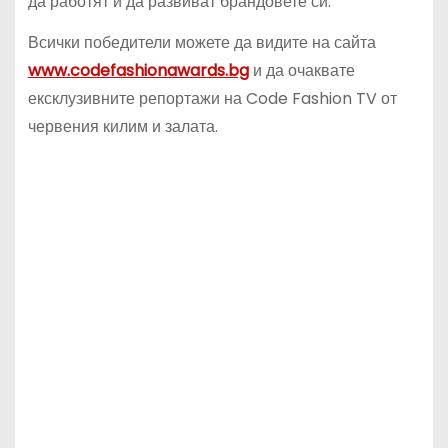
да работят и да развиват брандовете си.
Всички победители можете да видите на сайта
www.codefashionawards.bg
и да очаквате
ексклузивните репортажи на Code Fashion TV от
червения килим и залата.