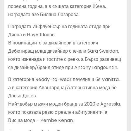
поредна година, а в същата категория Жена,
наградата взе Биляна Лазарова.
Наградата Инфлуенсър на годината отиде при
Диона и Наум Шопов.
В номинациите за дизайнери в категория
Дебютиращ млад дизайнер спечели Sara Sweidan,
която изненада и гостите с ревю, а Бързо развиващ
се дизайнер/бранд отиде при Antony Langountin.
В категория Ready-to-wear печеливш бе Vanitta,
а в категория Авангардна/Алтернативна мода бе
Досьо Досев.
Най-добър мъжки моден бранд за 2020 е Agressia,
които показаха ревю с реални абитуриенти, а
Висша мода – Pembe Kenan.