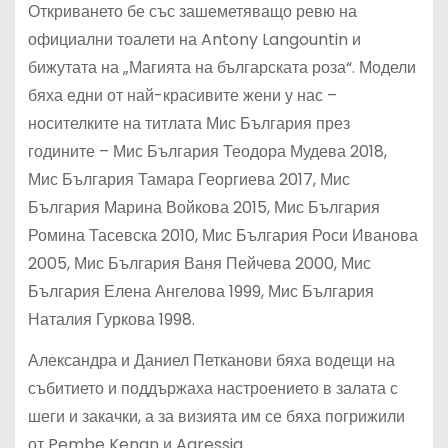
Откриването бе със зашеметяващо ревю на
официални тоалети на Antony Langountin и
бижутата на „Магията на българската роза“. Модели
бяха едни от най-красивите жени у нас –
носителките на титлата Мис България през
годините – Мис България Теодора Мудева 2018,
Мис България Тамара Георгиева 2017, Мис
България Марина Войкова 2015, Мис България
Ромина Тасевска 2010, Мис България Роси Иванова
2005, Мис България Ваня Пейчева 2000, Мис
България Елена Ангелова 1999, Мис България
Наталия Гуркова 1998.
Александра и Даниел Петканови бяха водещи на
събитието и поддържаха настроението в залата с
шеги и закачки, а за визията им се бяха погрижили
от Pembe Kenan и Agressia.