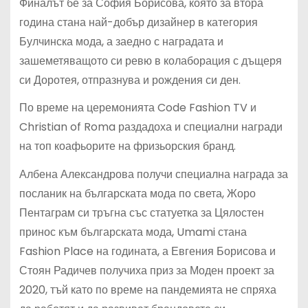
Финалът бе за София Борисова, която за втора
година стана най-добър дизайнер в категория
Булчинска мода, а заедно с наградата и
зашеметяващото си ревю в колаборация с дъщеря
си Доротея, отпразнува и рождения си ден.
По време на церемонията Code Fashion TV и
Christian of Roma раздадоха и специални награди
на топ коафьорите на фризьорския бранд.
Албена Александрова получи специална награда за
посланик на българската мода по света, Жоро
Пентаграм си тръгна със статуетка за Цялостен
принос към българската мода, Umami стана
Fashion Place на годината, а Евгения Борисова и
Стоян Радичев получиха приз за Моден проект за
2020, тъй като по време на пандемията не спряха