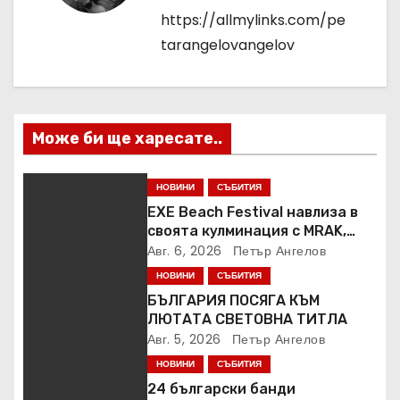
и
https://allmylinks.com/pe
tarangelovangelov
я
Може би ще харесате..
НОВИНИ
СЪБИТИЯ
EXE Beach Festival навлиза в
своята кулминация с MRAK,
Peggy Gou и Jamie Jones
Авг. 6, 2026
Петър Ангелов
НОВИНИ
СЪБИТИЯ
БЪЛГАРИЯ ПОСЯГА КЪМ
ЛЮТАТА СВЕТОВНА ТИТЛА
Авг. 5, 2026
Петър Ангелов
НОВИНИ
СЪБИТИЯ
24 български банди