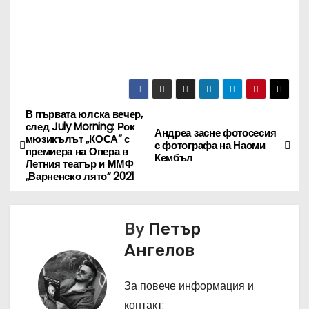
В първата юлска вечер,
Н
след July Morning: Рок
Андреа засне фотосесия
мюзикълът „КОСА” с
а
с фотографа на Наоми
премиера на Опера в
Кембъл
Летния театър и ММФ
в
„Варненско лято“ 2021
и
By
Петър
г
Ангелов
а
За повече информация и
ц
контакт: