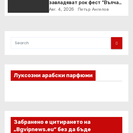
завладяват рок фест “Вълча
пътека”
Авг. 4, 2026
Петър Ангелов
Луксозни арабски парфюми
Забранено е цитирането на
„Bgvipnews.eu“ без да бъде