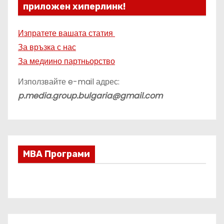
приложен хиперлинк!
Изпратете вашата статия
За връзка с нас
За медиино партньорство
Използвайте e-mail адрес:
p.media.group.bulgaria@gmail.com
МВА Програми