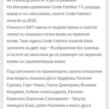
не спряха да работят и да се развиват.
На бляскава церемония Code Fashion TV, раздаде,
макар и със закъснение, своите Code Fashion
Awards за 2020.
Познати и ВИП имена от модния бранш и светски
личности, показаха стилни визии на червения
килим. Тази година Code Fashion Awards бяха
заложили на дрес код – Въображение без граници,
а гостите не закъсняха да се развихрят на червения
килим със зашеметяващи визии.
Под светлините на прожекторите, своето отношение
към модата, показаха Деси Зидарова, Наталия
Гуркова, Гери-Никол, Панче Димитриев, Венелин
Кондаков, Албена Александрова, Евгения
Борисова, Борислав Сапунджиев – Урсула,
певицата Бони, Цвети Разложка и много други.