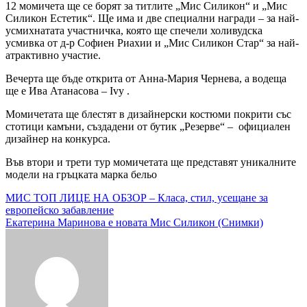
12 момичета ще се борят за титлите „Мис Силикон“ и „Мис
Силикон Естетик“. Ще има и две специални награди – за най-
усмихнатата участничка, която ще спечели холивудска
усмивка от д-р Софиен Риахии и „Мис Силикон Стар“ за най-
атрактивно участие.
Вечерта ще бъде открита от Анна-Мария Чернева, а водеща
ще е Ива Атанасова – Ivy .
Момичетата ще блестят в дизайнерски костюми покрити със
стотици камъни, създадени от бутик „Резерве“ – официален
дизайнер на конкурса.
Във втори и трети тур момичетата ще представят уникалните
модели на гръцката марка бельо
Навигация
МИС ТОП ЛИЦЕ НА ОБЗОР – Класа, стил, усещане за
европейско забавление
Екатерина Маринова е новата Мис Силикон (Снимки)