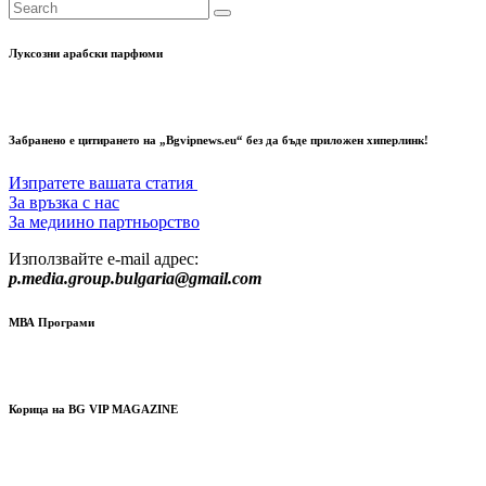
Луксозни арабски парфюми
Забранено е цитирането на „Bgvipnews.eu“ без да бъде приложен хиперлинк!
Изпратете вашата статия
За връзка с нас
За медиино партньорство
Използвайте e-mail адрес:
p.media.group.bulgaria@gmail.com
МВА Програми
Корица на BG VIP MAGAZINE