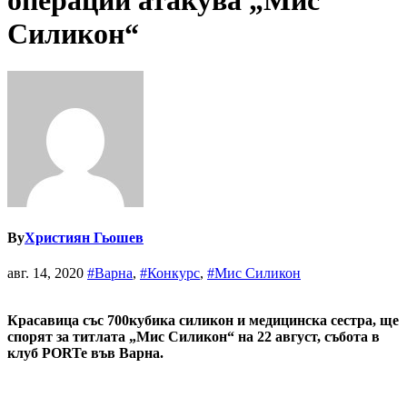
операции атакува „Мис
Силикон“
By
Християн Гьошев
авг. 14, 2020
#Варна
,
#Конкурс
,
#Мис Силикон
Красавица със 700кубика силикон и медицинска сестра, ще
спорят за титлата „Мис Силикон“ на 22 август, събота в
клуб PORTe във Варна.