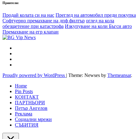
Приятели:
Продай колата си на нас
Преглед на автомобил преди покупка
Софтуерно премахване на дпф филтър
оглед на кола
обезщетение при катастрофа
Изкупуване на коли Бъгси авто
Премахване на егр клапан
Proudly powered by WordPress
|
Theme: Newses by
Themeansar
.
Home
Pin Posts
КОНТАКТ
ПАРТНЬОРИ
Петър Ангелов
Реклама
Социални мрежи
СЪБИТИЯ