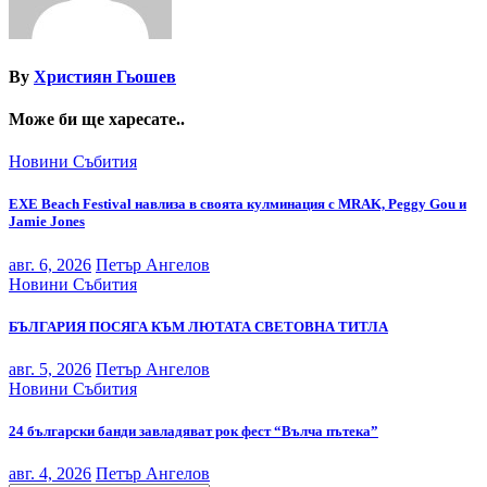
By
Християн Гьошев
Може би ще харесате..
Новини
Събития
EXE Beach Festival навлиза в своята кулминация с MRAK, Peggy Gou и
Jamie Jones
авг. 6, 2026
Петър Ангелов
Новини
Събития
БЪЛГАРИЯ ПОСЯГА КЪМ ЛЮТАТА СВЕТОВНА ТИТЛА
авг. 5, 2026
Петър Ангелов
Новини
Събития
24 български банди завладяват рок фест “Вълча пътека”
авг. 4, 2026
Петър Ангелов