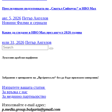
Проследяваме подготовката на „Сиатъл Сийхоукс“ в HBO Max
авг. 5, 2026
Петър Ангелов
Новини
Филми и сериали
Какво да гледаме в HBO Max през август 2026 година
юли 31, 2026
Петър Ангелов
Луксозни арабски парфюми
Забранено е цитирането на „Bgvipnews.eu“ без да бъде приложен хиперлинк!
Изпратете вашата статия
За връзка с нас
За медиино партньорство
Използвайте e-mail адрес:
p.media.group.bulgaria@gmail.com