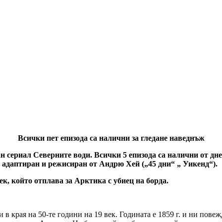
Всички пет епизода са налични за гледане наведнъж
 сериал Северните води. Всички 5 епизода са налични от дн
 адаптиран и режисиран от Андрю Хей („45 дни“ „ Уикенд“).
к, който отплава за Арктика с убиец на борда.
 в края на 50-те години на 19 век. Годината е 1859 г. и ни пов