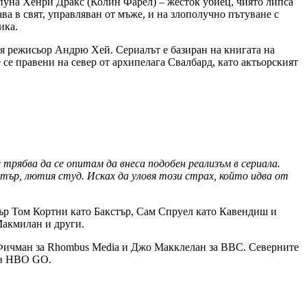
рпуна Хенри Дракс (Колин Фарел) – жесток убиец, чиято липса
ава в свят, управляван от мъже, и на злополучно пътуване с
ика.
ия режисьор Андрю Хей. Сериалът е базиран на книгата на
се правени на север от архипелага Свалбард, като актьорският
трябва да се опитам да внеса подобен реализъм в сериала.
ър, лютия студ. Исках да уловя този страх, който идва от
ър Том Кортни като Бакстър, Сам Спруел като Кавендиш и
акмилан и други.
Фичман за Rhombus Media и Джо Макклелан за BBC. Северните
о в HBO GO.