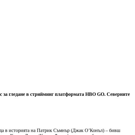
ес за гледане в стрийминг платформата HBO GO. Северните
ежда в историята на Патрик Съмнър (Джак О’Конъл) – бивш