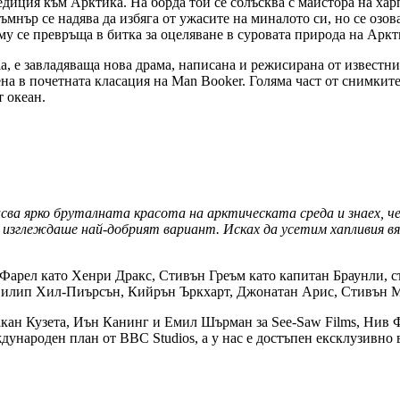
едиция към Арктика. На борда той се сблъсква с майстора на ха
ъмнър се надява да избяга от ужасите на миналото си, но се озов
му се превръща в битка за оцеляване в суровата природа на Аркт
a, е завладяваща нова драма, написана и режисирана от известн
а в почетната класация на Man Booker. Голяма част от снимките 
т океан.
ва ярко бруталната красота на арктическата среда и знаех, че 
изглеждаше най-добрият вариант. Исках да усетим хапливия вят
Фарел като Хенри Дракс, Стивън Греъм като капитан Браунли, с
Филип Хил-Пиърсън, Кийрън Ъркхарт, Джонатан Арис, Стивън М
кан Кузета, Иън Канинг и Емил Шърман за See-Saw Films, Нив 
ждународен план от BBC Studios, а у нас е достъпен ексклузивн