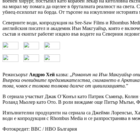
военен хирург, постъпил като корабен лекар на китоловна експ
на морал му помага да оцелее в бруталната реалност на света. С
убиец-психопат на борда. От търсене на изкупление историята 
Северните води, копродукция на See-Saw Films и Rhombus Medi
английския писател и академик Иън Макгуайър, която е включен
състав и екипът работят изцяло във водите на Северния ледови
Режисьорът
Андрю Хей
казва: „
Романът на Иън Макгуайър опис
Въпреки очевидните предизвикателства, снимането в Арктика 
това, човек е толкова толкова далече от цивилизацията.
”
В сериала участват Джак О’Конъл като Патрик Съмнър, Колин 
Роланд Мьолер като Ото. В роли виждаме още Питър Мълън, 
Изпълнителни продуценти на сериала са Джейми Лоренсън, Ха
води е копродукция с Rhombus Media и се разпространява в ме
Фотокредит: BBC / HBO България