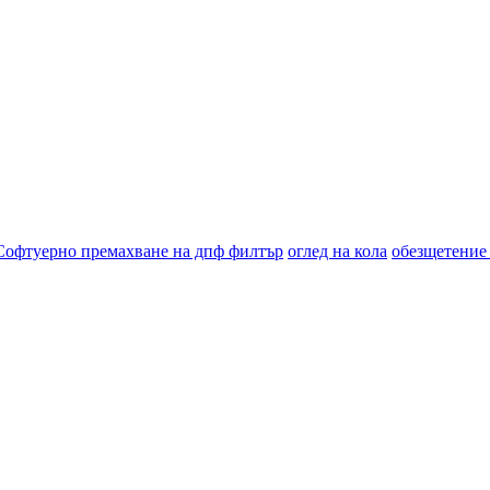
Софтуерно премахване на дпф филтър
оглед на кола
обезщетение