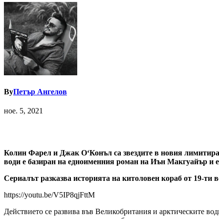
By
Петър Ангелов
ное. 5, 2021
Колин Фарел и Джак О‘Конъл са звездите в новия лимитиран
води е базиран на едноименния роман на Иън Макгуайър и е
Сериалът разказва историята на китоловен кораб от 19-ти ве
https://youtu.be/V5IP8qjFttM
Действието се развива във Великобритания и арктическите води