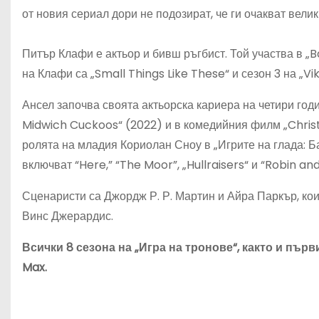
от новия сериал дори не подозират, че ги очакват вели
Питър Клафи е актьор и бивш ръгбист. Той участва в „B
на Клафи са „Small Things Like These“ и сезон 3 на „Viki
Ансел започва своята актьорска кариера на четири год
Midwich Cuckoos“ (2022) и в комедийния филм „Chris
ролята на младия Кориолан Сноу в „Игрите на глада: Б
включват “Here,” “The Moor”, „Hullraisers“ и “Robin an
Сценаристи са Джордж Р. Р. Мартин и Айра Паркър, кои
Винс Джерардис.
Всички 8 сезона на „Игра на тронове“, както и пър
Max.