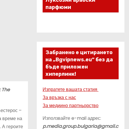
Луксозни арабски
парфюми
Забранено е цитирането
на „Bgvipnews.eu“ без да
бъде приложен
хиперлинк!
Изпратете вашата статия
: The
За връзка с нас
За медиино партньорство
Вестерос –
Използвайте e-mail адрес:
а време на
p.media.group.bulgaria@gmail.c
. А героите