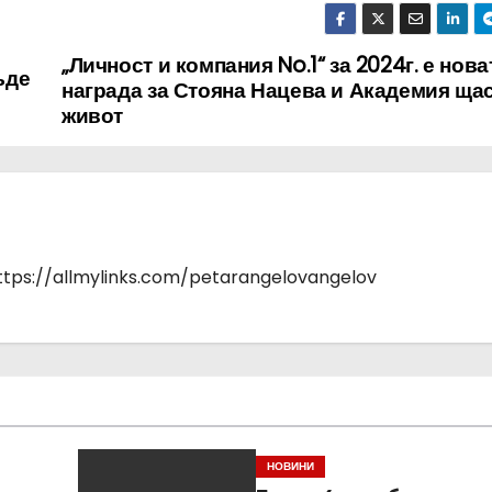
„Личност и компания No.1“ за 2024г. е нова
ъде
награда за Стояна Нацева и Академия ща
живот
https://allmylinks.com/petarangelovangelov
НОВИНИ