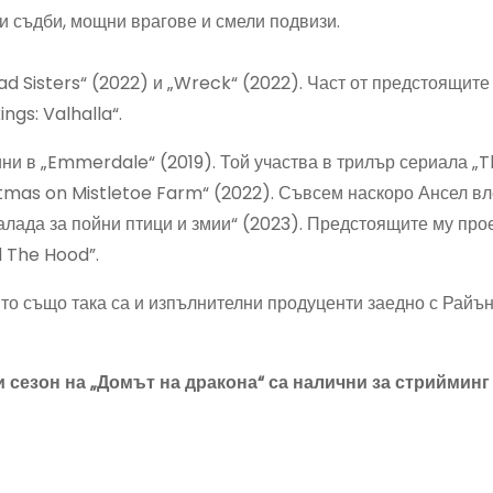
ки съдби, мощни врагове и смели подвизи.
ad Sisters“ (2022) и „Wreck“ (2022). Част от предстоящите
ngs: Valhalla“.
ини в „Emmerdale“ (2019). Той участва в трилър сериала „
tmas on Mistletoe Farm“ (2022). Съвсем наскоро Ансел вл
алада за пойни птици и змии“ (2023). Предстоящите му про
d The Hood”.
то също така са и изпълнителни продуценти заедно с Райън
ви сезон на „Домът на дракона“ са налични за стрийминг