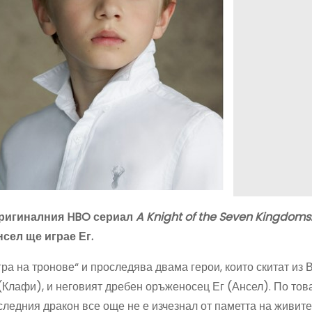
оригиналния HBO сериал
A Knight of the Seven Kingdoms
нсел ще играе Ег.
ра на тронове“ и проследява двама герои, които скитат из 
 (Клафи), и неговият дребен оръженосец Ег (Ансел). По тов
ледния дракон все още не е изчезнал от паметта на живите