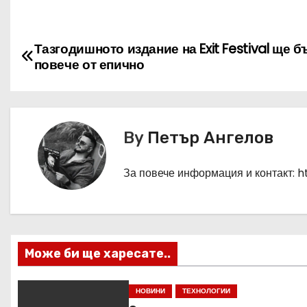
Н
Тазгодишното издание на Exit Festival ще б
повече от епично
а
в
и
By
Петър Ангелов
г
За повече информация и контакт: 
а
ц
и
Може би ще харесате..
я
НОВИНИ
ТЕХНОЛОГИИ