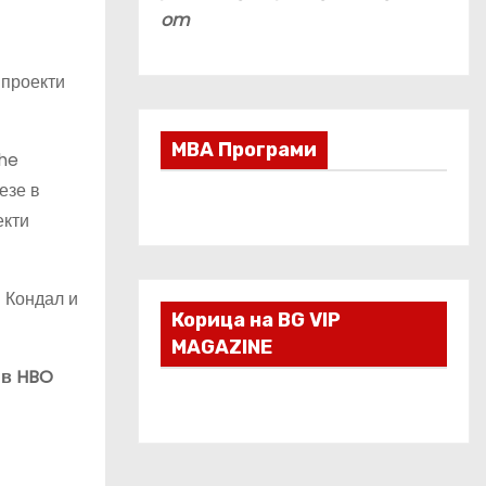
om
 проекти
МВА Програми
The
езе в
екти
 Кондал и
Корица на BG VIP
MAGAZINE
 в HBO