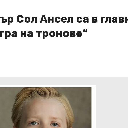
р Сол Ансел са в глав
гра на тронове“