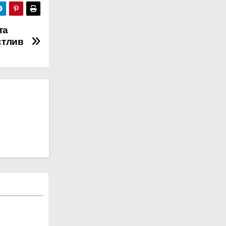
та
стлив