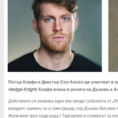
Питър Клафи и Декстър Сол Ансел ще участват в 
Hedge Knight
. Клафи влиза в ролята на Дънкан, а А
Действието се развива един век преди събитията от „Иг
младият, наивен, но и смел рицар, сир Дънкан Високия
Железния трон седи родът Таргариен и споменът за пос