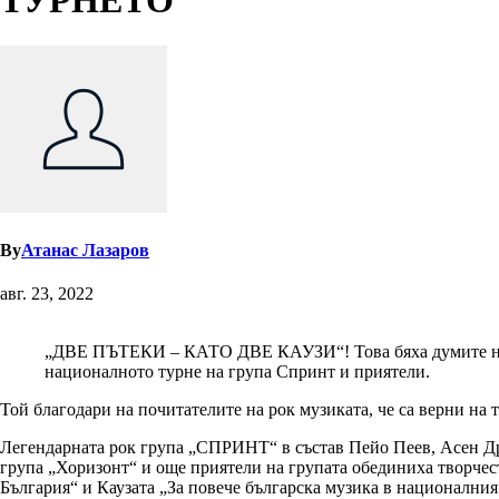
ТУРНЕТО
By
Атанас Лазаров
авг. 23, 2022
„ДВЕ ПЪТЕКИ – КАТО ДВЕ КАУЗИ“! Това бяха думите на съ
националното турне на група Спринт и приятели.
Той благодари на почитателите на рок музиката, че са верни на 
Легендарната рок група „СПРИНТ“ в състав Пейо Пеев, Асен Др
група „Хоризонт“ и още приятели на групата обединиха творчес
България“ и Каузата „За повече българска музика в националния