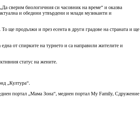
„Да сверим биологичния си часовник на време“ и оказва
 актуална и обедини утвърдени и млади музиканти и
ще продължи и през есента в други градове на страната и ще
 една от спирките на турнето и са направили жителите и
ктивния статус на жените.
д „Култура“.
диен портал „Мама Зона“, медиен портал My Family, Сдружение