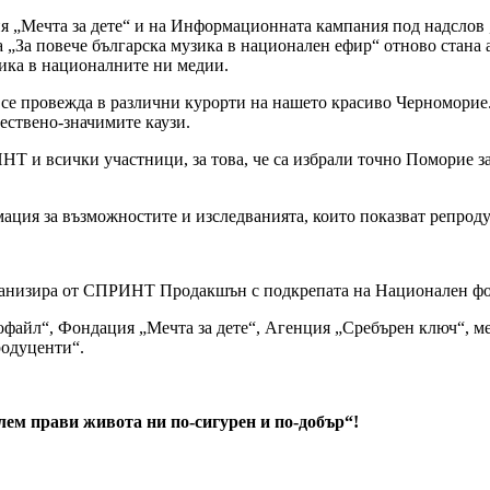
я „Мечта за дете“ и на Информационната кампания под надслов 
а „За повече българска музика в национален ефир“ отново стана
зика в националните ни медии.
вежда в различни курорти на нашето красиво Черноморие. То 
ествено-значимите каузи.
 и всички участници, за това, че са избрали точно Поморие за
ация за възможностите и изследванията, които показват репроду
зира от СПРИНТ Продакшън с подкрепата на Национален фон
айл“, Фондация „Мечта за дете“, Агенция „Сребърен ключ“, ме
родуценти“.
лем прави живота ни по-сигурен и по-добър“!