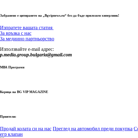
Забранено е цитирането на „Bgvipnews.eu“ без да бъде приложен хиперлинк!
Изпратете вашата статия
За връзка с нас
За медиино партньорство
Използвайте e-mail адрес:
p.media.group.bulgaria@gmail.com
МВА Програми
Корица на BG VIP MAGAZINE
Приятели:
Продай колата си на нас
Преглед на автомобил преди покупка
С
егр клапан