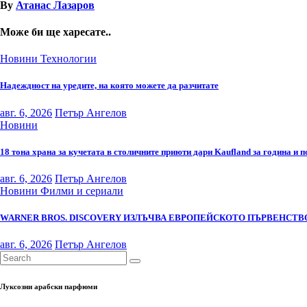
By
Атанас Лазаров
Може би ще харесате..
Новини
Технологии
Надеждност на уредите, на която можете да разчитате
авг. 6, 2026
Петър Ангелов
Новини
18 тона храна за кучетата в столичните приюти дари Kaufland за година и 
авг. 6, 2026
Петър Ангелов
Новини
Филми и сериали
WARNER BROS. DISCOVERY ИЗЛЪЧВА ЕВРОПЕЙСКОТО ПЪРВЕНСТВО
авг. 6, 2026
Петър Ангелов
Луксозни арабски парфюми