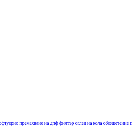
офтуерно премахване на дпф филтър
оглед на кола
обезщетение 