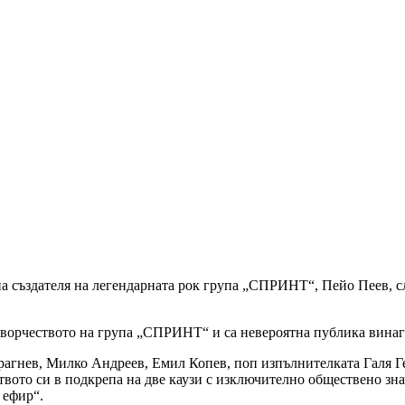
здателя на легендарната рок група „СПРИНТ“, Пейо Пеев, след
творчеството на група „СПРИНТ“ и са невероятна публика винаги, 
агнев, Милко Андреев, Емил Копев, поп изпълнителката Галя Ге
твото си в подкрепа на две каузи с изключително обществено зн
 ефир“.