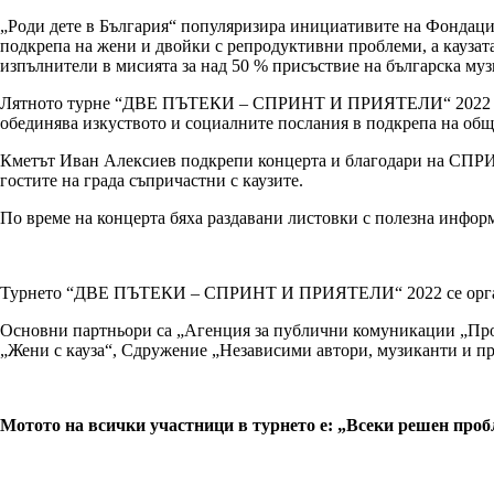
„Роди дете в България“ популяризира инициативите на Фондаци
подкрепа на жени и двойки с репродуктивни проблеми, а каузат
изпълнители в мисията за над 50 % присъствие на българска му
Лятното турне “ДВЕ ПЪТЕКИ – СПРИНТ И ПРИЯТЕЛИ“ 2022 се про
обединява изкуството и социалните послания в подкрепа на общ
Кметът Иван Алексиев подкрепи концерта и благодари на СПРИНТ
гостите на града съпричастни с каузите.
По време на концерта бяха раздавани листовки с полезна информ
Турнето “ДВЕ ПЪТЕКИ – СПРИНТ И ПРИЯТЕЛИ“ 2022 се органи
Основни партньори са „Агенция за публични комуникации „Проф
„Жени с кауза“, Сдружение „Независими автори, музиканти и п
Мотото на всички участници в турнето е: „Всеки решен проб