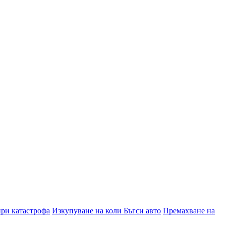
при катастрофа
Изкупуване на коли Бъгси авто
Премахване на