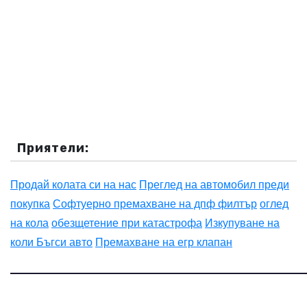
Приятели:
Продай колата си на нас
Преглед на автомобил преди
покупка
Софтуерно премахване на дпф филтър
оглед
на кола
обезщетение при катастрофа
Изкупуване на
коли Бъгси авто
Премахване на егр клапан