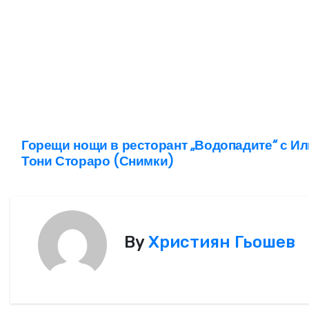
Горещи нощи в ресторант „Водопадите“ с Ил
Н
Тони Стораро (Снимки)
а
в
и
By
Християн Гьошев
г
а