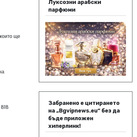
Луксозни арабски
парфюми
 които ще
на
Забранено е цитирането
 818
на „Bgvipnews.eu“ без да
бъде приложен
хиперлинк!