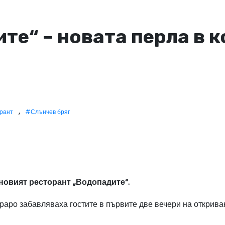
те“ – новата перла в 
,
рант
#Слънчев бряг
 новият ресторант „Водопадите“.
аро забавляваха гостите в първите две вечери на открива