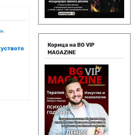
ТА
Корица на BG VIP
куството
MAGAZINE
и