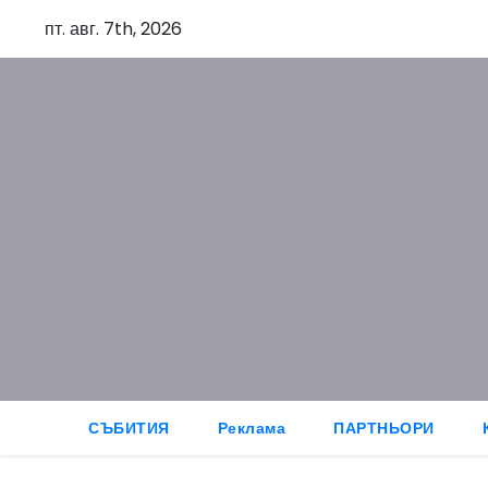
S
пт. авг. 7th, 2026
k
i
p
t
o
c
o
n
t
e
n
t
СЪБИТИЯ
Реклама
ПАРТНЬОРИ