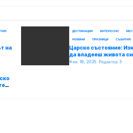
ТИЯ
ДЕСТИНАЦИИ
ИНТЕРЕСНО
МЕС
НОВИНИ
ПРАЗНИЦИ
СЪБИТИЯ
ът на
Царско състояние: Из
да владееш живота с
Фев. 18, 2025
Редактор 3
рско
те