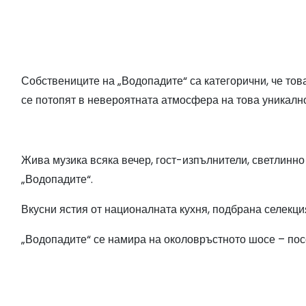
Собствениците на „Водопадите“ са категорични, че това
се потопят в невероятната атмосфера на това уникално
Жива музика всяка вечер, гост-изпълнители, светлинно
„Водопадите“.
Вкусни ястия от националната кухня, подбрана селекци
„Водопадите“ се намира на околовръстното шосе – пос