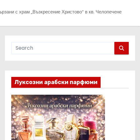
рзани с храм „Възкресение Христово“ в кв. Челопечене
Луксозни арабски парфюми