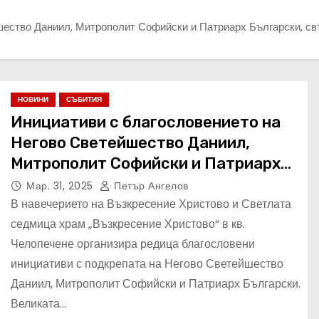
ество Даниил, Митрополит Софийски и Патриарх Български, свъ
НОВИНИ
СЪБИТИЯ
Инициативи с благословението на
Негово Светейшество Даниил,
Митрополит Софийски и Патриарх
Български, свързани с храм
Мар. 31, 2025
Петър Ангелов
„Възкресение Христово“ в кв.
В навечерието на Възкресение Христово и Светлата
Челопечене
седмица храм „Възкресение Христово“ в кв.
Челопечене организира редица благословени
инициативи с подкрепата на Негово Светейшество
Даниил, Митрополит Софийски и Патриарх Български.
Великата…