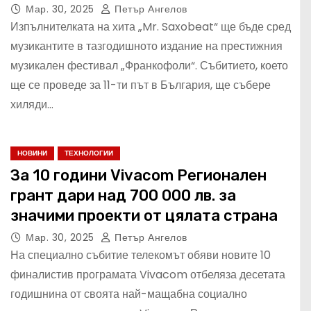
Мар. 30, 2025
Петър Ангелов
Изпълнителката на хита „Mr. Saxobeat“ ще бъде сред
музикантите в тазгодишното издание на престижния
музикален фестивал „Франкофоли“. Събитието, което
ще се проведе за 11-ти път в България, ще събере
хиляди…
НОВИНИ
ТЕХНОЛОГИИ
За 10 години Vivacom Регионален
грант дари над 700 000 лв. за
значими проекти от цялата страна
Мар. 30, 2025
Петър Ангелов
На специално събитие телекомът обяви новите 10
финалистив програмата Vivacom отбеляза десетата
годишнина от своята най-мащабна социално