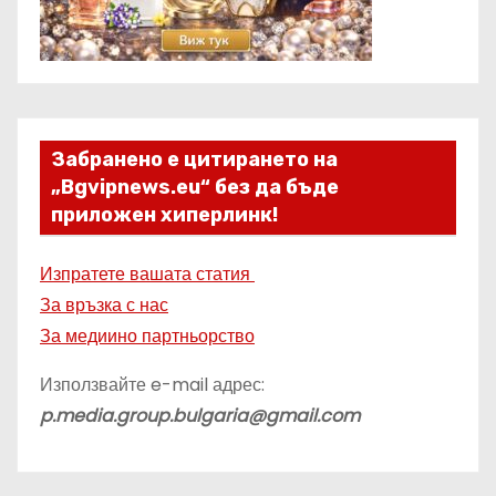
Забранено е цитирането на
„Bgvipnews.eu“ без да бъде
приложен хиперлинк!
Изпратете вашата статия
За връзка с нас
За медиино партньорство
Използвайте e-mail адрес:
p.media.group.bulgaria@gmail.com