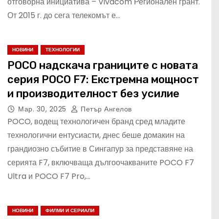
отговорна инициатива – Vivacom Регионален грант.
От 2015 г. до сега телекомът е…
НОВИНИ
ТЕХНОЛОГИИ
POCO надскача границите с новата
серия POCO F7: Екстремна мощност
и производителност без усилие
Мар. 30, 2025
Петър Ангелов
POCO, водещ технологичен бранд сред младите
технологични ентусиасти, днес беше домакин на
грандиозно събитие в Сингапур за представяне на
серията F7, включваща дългоочакваните POCO F7
Ultra и POCO F7 Pro,…
НОВИНИ
ФИЛМИ И СЕРИАЛИ