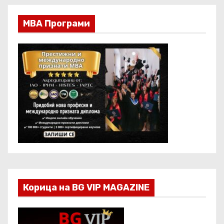
МВА Програми
Корица на BG VIP MAGAZINE