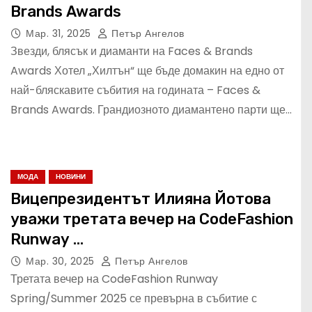
Brands Awards
Мар. 31, 2025
Петър Ангелов
Звезди, блясък и диаманти на Faces & Brands
Awards Хотел „Хилтън“ ще бъде домакин на едно от
най-бляскавите събития на годината – Faces &
Brands Awards. Грандиозното диамантено парти ще…
МОДА
НОВИНИ
Вицепрезидентът Илияна Йотова
уважи третата вечер на CodeFashion
Runway
– модата срещна държавността в
Мар. 30, 2025
Петър Ангелов
блясък и естетика
Третата вечер на CodeFashion Runway
Spring/Summer 2025 се превърна в събитие с