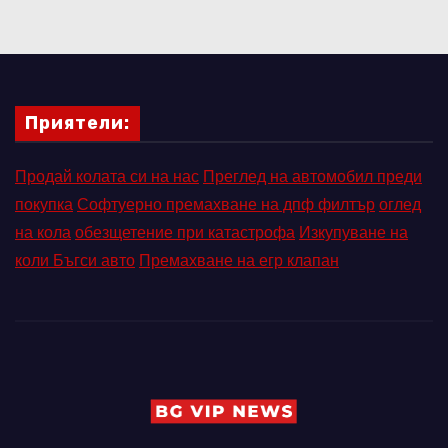
Приятели:
Продай колата си на нас
Преглед на автомобил преди
покупка
Софтуерно премахване на дпф филтър
оглед
на кола
обезщетение при катастрофа
Изкупуване на
коли Бъгси авто
Премахване на егр клапан