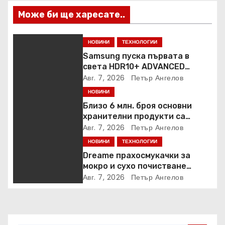
Може би ще харесате..
НОВИНИ
ТЕХНОЛОГИИ
Samsung пуска първата в
света HDR10+ ADVANCED
стрийминг услуга в Prime
Авг. 7, 2026
Петър Ангелов
Video
НОВИНИ
Близо 6 млн. броя основни
хранителни продукти са
закупени от „Кошница с
Авг. 7, 2026
Петър Ангелов
грижа“ в Kaufland от старта на
НОВИНИ
ТЕХНОЛОГИИ
кампанията
Dreame прахосмукачки за
мокро и сухо почистване
надхвърлиха 2 000 патентни
Авг. 7, 2026
Петър Ангелов
заявки в световен мащаб