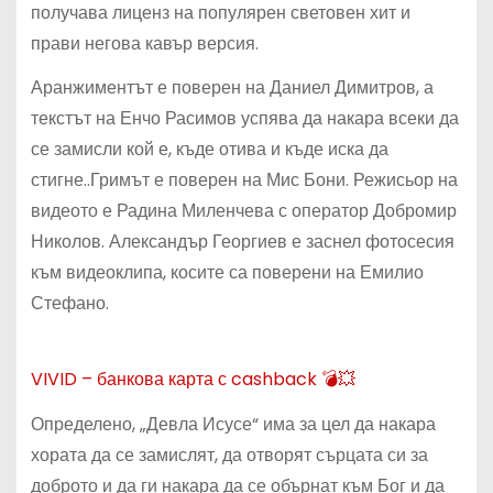
получава лиценз на популярен световен хит и
прави негова кавър версия.
Аранжиментът е поверен на Даниел Димитров, а
текстът на Енчо Расимов успява да накара всеки да
се замисли кой е, къде отива и къде иска да
стигне..Гримът е поверен на Мис Бони. Режисьор на
видеото е Радина Миленчева с оператор Добромир
Николов. Александър Георгиев е заснел фотосесия
към видеоклипа, косите са поверени на Емилио
Стефано.
VIVID – банкова карта с cashback 💣💥
Определено, „Девла Исусе“ има за цел да накара
хората да се замислят, да отворят сърцата си за
доброто и да ги накара да се обърнат към Бог и да