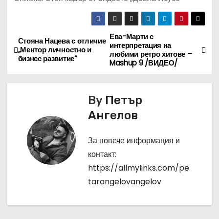
Ева-Марти с
Н
Стояна Нацева с отличие
интерпретация на
„Ментор личностно и
любими ретро хитове –
а
бизнес развитие“
Mashup 9 /ВИДЕО/
в
By
Петър
и
Ангелов
г
За повече информация и
а
контакт:
ц
https://allmylinks.com/pe
tarangelovangelov
и
я