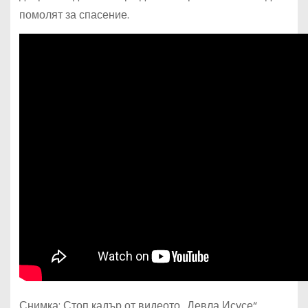
помолят за спасение.
Снимка: Стоп кадър от видеото „Девла Исусе“