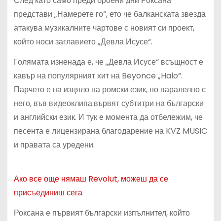
След като само преди броени дни Роксана
представи „Намерете го“, ето че балканската звезда
атакува музикалните чартове с новият си проект,
който носи заглавието „Девла Исусе“.
Голямата изненада е, че „Девла Исусе“ всъщност е
кавър на популярният хит на Beyonce „Halo“.
Парчето е на изцяло на ромски език, но паралелно с
него, във видеоклипа.вървят субтитри на български
и английски език. И тук е момента да отбележим, че
песента е лицензирана благодарение на KVZ MUSIC
и правата са уредени.
Ако все още нямаш Revolut, можеш да се
присъединиш сега
Роксана е първият български изпълнител, който