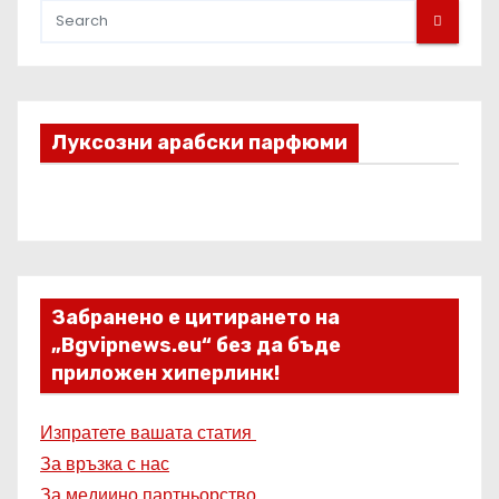
Луксозни арабски парфюми
Забранено е цитирането на
„Bgvipnews.eu“ без да бъде
приложен хиперлинк!
Изпратете вашата статия
За връзка с нас
За медиино партньорство