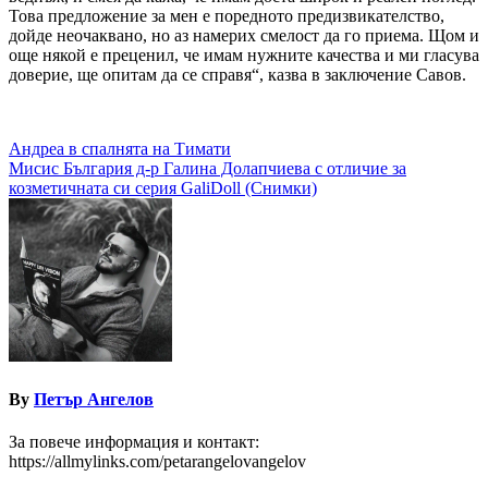
Това предложение за мен е поредното предизвикателство,
дойде неочаквано, но аз намерих смелост да го приема. Щом и
още някой е преценил, че имам нужните качества и ми гласува
доверие, ще опитам да се справя“, казва в заключение Савов.
Навигация
Андреа в спалнята на Тимати
Мисис България д-р Галина Долапчиева с отличие за
козметичната си серия GaliDoll (Снимки)
By
Петър Ангелов
За повече информация и контакт:
https://allmylinks.com/petarangelovangelov