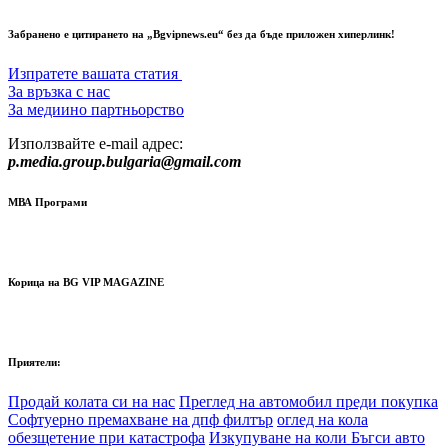
Забранено е цитирането на „Bgvipnews.eu“ без да бъде приложен хиперлинк!
Изпратете вашата статия
За връзка с нас
За медиино партньорство
Използвайте e-mail адрес:
p.media.group.bulgaria@gmail.com
МВА Програми
Корица на BG VIP MAGAZINE
Приятели:
Продай колата си на нас
Преглед на автомобил преди покупка
Софтуерно премахване на дпф филтър
оглед на кола
обезщетение при катастрофа
Изкупуване на коли Бъгси авто