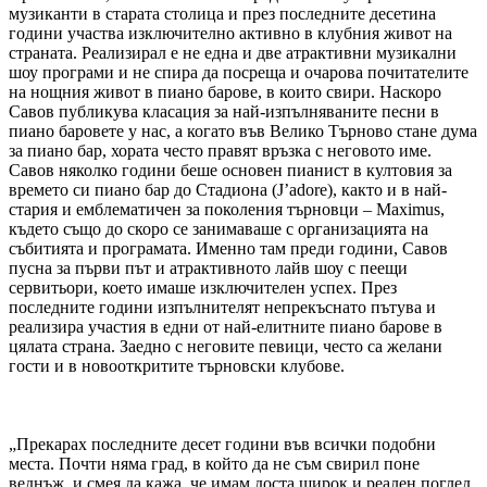
музиканти в старата столица и през последните десетина
години участва изключително активно в клубния живот на
страната. Реализирал е не една и две атрактивни музикални
шоу програми и не спира да посреща и очарова почитателите
на нощния живот в пиано барове, в които свири. Наскоро
Савов публикува класация за най-изпълняваните песни в
пиано баровете у нас, а когато във Велико Търново стане дума
за пиано бар, хората често правят връзка с неговото име.
Савов няколко години беше основен пианист в култовия за
времето си пиано бар до Стадиона (J’adore), както и в най-
стария и емблематичен за поколения търновци – Maximus,
където също до скоро се занимаваше с организацията на
събитията и програмата. Именно там преди години, Савов
пусна за първи път и атрактивното лайв шоу с пеещи
сервитьори, което имаше изключителен успех. През
последните години изпълнителят непрекъснато пътува и
реализира участия в едни от най-елитните пиано барове в
цялата страна. Заедно с неговите певици, често са желани
гости и в новооткритите търновски клубове.
„Прекарах последните десет години във всички подобни
места. Почти няма град, в който да не съм свирил поне
веднъж, и смея да кажа, че имам доста широк и реален поглед.