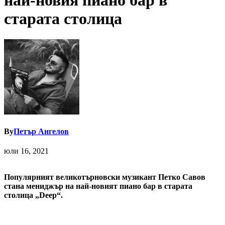
най-новия пиано бар в
старата столица
By
Петър Ангелов
юли 16, 2021
Популярният великотърновски музикант Петко Савов
стана мениджър на най-новият пиано бар в старата
столица „Deep“.