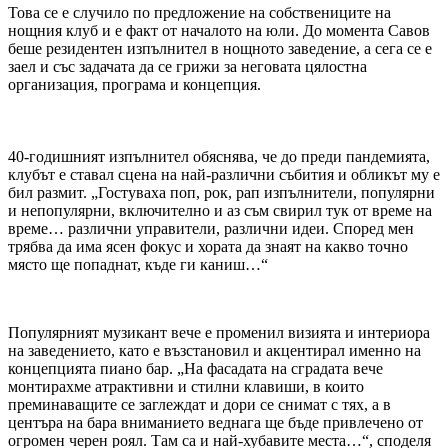
Това се е случило по предложение на собствениците на
нощния клуб и е факт от началото на юли. До момента Савов
беше резидентен изпълнител в нощното заведение, а сега се е
заел и със задачата да се грижи за неговата цялостна
организация, програма и концепция.
40-годишният изпълнител обяснява, че до преди пандемията,
клубът е ставал сцена на най-различни събития и обликът му е
бил размит. „Гостуваха поп, рок, рап изпълнители, популярни
и непопулярни, включително и аз съм свирил тук от време на
време… различни управители, различни идеи. Според мен
трябва да има ясен фокус и хората да знаят на какво точно
място ще попаднат, къде ги каниш…“
Популярният музикант вече е променил визията и интериора
на заведението, като е възстановил и акцентирал именно на
концепцията пиано бар. „На фасадата на сградата вече
монтирахме атрактивни и стилни клавиши, в които
преминаващите се заглеждат и дори се снимат с тях, а в
центъра на бара вниманието веднага ще бъде привлечено от
огромен черен роял. Там са и най-хубавите места…“, споделя