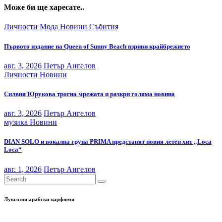
Може би ще харесате..
Личности
Мода
Новини
Събития
Първото издание на Queen of Sunny Beach взриви крайбрежието
авг. 3, 2026
Петър Ангелов
Личности
Новини
Силвия Юрукова трогна мрежата и разкри голяма новина
авг. 3, 2026
Петър Ангелов
музика
Новини
DIAN SOLO и вокална група PRIMA представят новия летен хит „Loca
Loca“
авг. 1, 2026
Петър Ангелов
Луксозни арабски парфюми