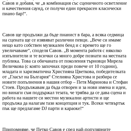
Савов и добавя, че „в комбинация със сценичното осветление
и качествения саунд, се получи един прекрасен класически
пиано бар!“.
Савов ще продължи да бъде пианист в бара, а всяка седмица
на сцената ще се изявяват различни певци. „Вече си имаме
нещо като собствен музикален бенд и с времето ще го
увеличаваме“, споделя Савов. „В момента работя с няколко
изпълнители и те всички са много добре познати на местната
публика. Това са обичаната от поколения търновци Мирела
Величкова (с която започнах преди повече от 10 години),
младата и харизматична Християна Цветкова, победителката
от „Гласът на България“ Стелияна Христова и разбира се
новите попълнения в нашия отбор – Петя Маринова и Стефан
Стоев. Продължавам да бъда отворен и за нови имена и идеи,
но винаги съм поддържал тезата, че трябва да се дава сцена и
работа на нашите си местни музикални артисти и ще
продължа да налагам тази концепция и тук. Всеки четвъртък
пък ще предлагаме DJ парти и караоке!“
Припомняме, че Петко Савов е сред най-популярните