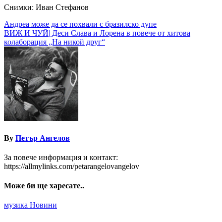
Снимки: Иван Стефанов
Навигация
Андреа може да се похвали с бразилско дупе
ВИЖ И ЧУЙ| Деси Слава и Лорена в повече от хитова
колаборация „На никой друг“
By
Петър Ангелов
За повече информация и контакт:
https://allmylinks.com/petarangelovangelov
Може би ще харесате..
музика
Новини