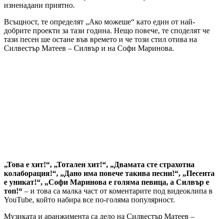
изненадани приятно.
Всъщност, те определят „Ако можеше“ като един от най-
добрите проекти за тази година. Нещо повече, те споделят че
тази песен ше остане във времето и че този стил отива на
Силвестър Матеев – Силвър и на Софи Маринова.
„Това е хит!“, „Тотален хит!“, „Двамата сте страхотна
колаборация!“, „Дано има повече такива песни!“, „Песента
е уникат!“, „Софи Маринова е голяма певица, а Силвър е
топ!“
– и това са малка част от коментарите под видеоклипа в
YouTube, който набира все по-голяма популярност.
Музиката и аранжимента са дело на Силвестър Матеев –