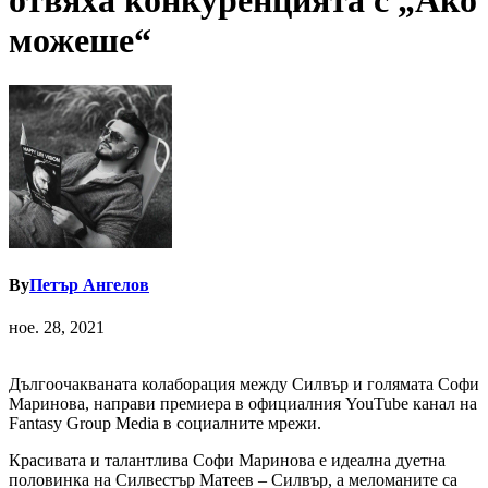
отвяха конкуренцията с „Ако
можеше“
By
Петър Ангелов
ное. 28, 2021
Дългоочакваната колаборация между Силвър и голямата Софи
Маринова, направи премиера в официалния YouTube канал на
Fantasy Group Media в социалните мрежи.
Красивата и талантлива Софи Маринова е идеална дуетна
половинка на Силвестър Матеев – Силвър, а меломаните са