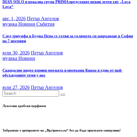
DIAN SOLO и вокална група PRIMA представят новия летен хит „Loca
Loca“
авг. 1, 2026
Петър Ангелов
музика
Новини
Събития
След триумфа в Будва Цеца се готви за голямото си завръщане в София
на 7 ноември
юли 30, 2026
Петър Ангелов
музика
Новини
Скандално видео взриви мрежата и превърна Киара в една от най-
обсъжданите теми у нас
юли 27, 2026
Петър Ангелов
Луксозни арабски парфюми
Забранено е цитирането на „Bgvipnews.eu“ без да бъде приложен хиперлинк!