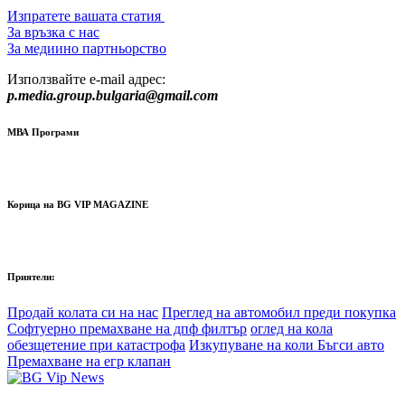
Изпратете вашата статия
За връзка с нас
За медиино партньорство
Използвайте e-mail адрес:
p.media.group.bulgaria@gmail.com
МВА Програми
Корица на BG VIP MAGAZINE
Приятели:
Продай колата си на нас
Преглед на автомобил преди покупка
Софтуерно премахване на дпф филтър
оглед на кола
обезщетение при катастрофа
Изкупуване на коли Бъгси авто
Премахване на егр клапан