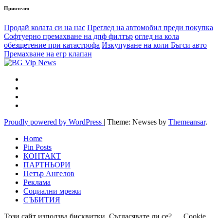
Приятели:
Продай колата си на нас
Преглед на автомобил преди покупка
Софтуерно премахване на дпф филтър
оглед на кола
обезщетение при катастрофа
Изкупуване на коли Бъгси авто
Премахване на егр клапан
Proudly powered by WordPress
|
Theme: Newses by
Themeansar
.
Home
Pin Posts
КОНТАКТ
ПАРТНЬОРИ
Петър Ангелов
Реклама
Социални мрежи
СЪБИТИЯ
Този сайт използва бисквитки. Съгласявате ли се?
Cookie