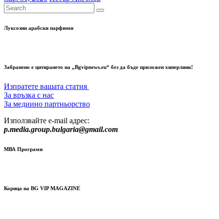
Луксозни арабски парфюми
Забранено е цитирането на „Bgvipnews.eu“ без да бъде приложен хиперлинк!
Изпратете вашата статия
За връзка с нас
За медиино партньорство
Използвайте e-mail адрес:
p.media.group.bulgaria@gmail.com
МВА Програми
Корица на BG VIP MAGAZINE