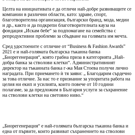
Целта на инициативата е да отличи най-добре развиващите се
компании в различни области, като: здраве, спорт,
благотворителна организация, български бранд, мода, медии
и др., както и да подкрепи благотворителната кауза на
фондация „Искам бебе“ за подпомагане на семейства с
репродуктивни проблеми за сбъдване на голямата им мечта.
Сред удостоените с отличие от “Business & Fashion Awards”
2021 е и най-голямата българска тъканна банка
„Биорегенерация“, която грабна приза в категорията „Най-
добра банка за стволови клетки“. Административният
директор на тъканната банка г-жа Мая Стоева получи лично
наградата. При приемането ѝ тя заяви: „ Благодарим сърдечно
за това отличие. За нас то е признание за упоритата работа на
целия ни екип и усилията, които повече от 10 години
полагаме, за да предложим в България услуги за съхранение
на стволови клетки на световно ниво.“
„Биорегенерация“ е най-голямата българска тъканна банка и
една от първите, които развиват съхранението на стволови