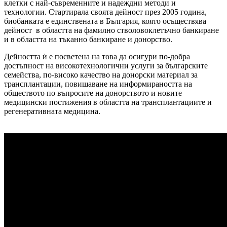
клетки с най-съвременните и надеждни методи и
технологии. Стартирала своята дейност през 2005 година,
биобанката е единствената в България, която осъществява
дейност в областта на фамилно стволовоклетъчно банкиране
и в областта на тъканно банкиране и донорство.
Дейността ѝ е посветена на това да осигури по-добра
достъпност на високотехнологични услуги за българските
семейства, по-високо качество на донорски материал за
трансплантации, повишаване на информираността на
обществото по въпросите на донорството и новите
медицински постижения в областта на трансплантациите и
регенеративната медицина.