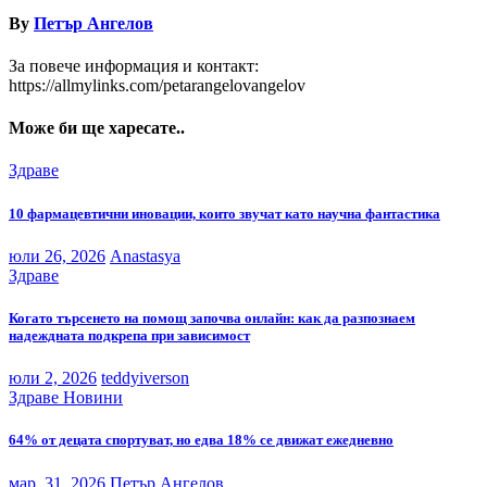
By
Петър Ангелов
За повече информация и контакт:
https://allmylinks.com/petarangelovangelov
Може би ще харесате..
Здраве
10 фармацевтични иновации, които звучат като научна фантастика
юли 26, 2026
Anastasya
Здраве
Когато търсенето на помощ започва онлайн: как да разпознаем
надеждната подкрепа при зависимост
юли 2, 2026
teddyiverson
Здраве
Новини
64% от децата спортуват, но едва 18% се движат ежедневно
мар. 31, 2026
Петър Ангелов