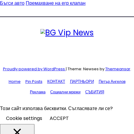
Бъгси авто
Премахване на егр клапан
Proudly powered by WordPress
|
Theme: Newses by
Themeansar
.
Home
Pin Posts
КОНТАКТ
ПАРТНЬОРИ
Петър Ангелов
Реклама
Социални мрежи
СЪБИТИЯ
Този сайт използва бисквитки. Съгласявате ли се?
Cookie settings
ACCEPT