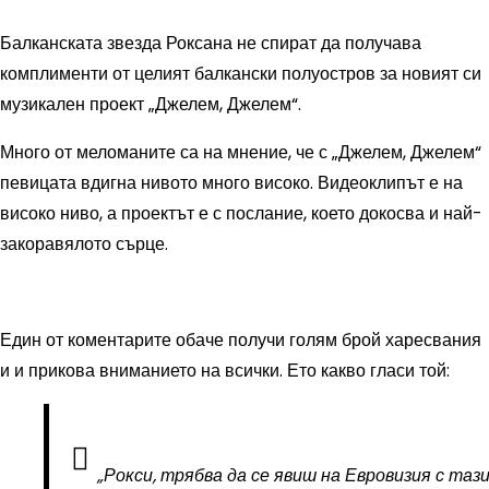
Балканската звезда Роксана не спират да получава
комплименти от целият балкански полуостров за новият си
музикален проект „Джелем, Джелем“.
Много от меломаните са на мнение, че с „Джелем, Джелем“
певицата вдигна нивото много високо. Видеоклипът е на
високо ниво, а проектът е с послание, което докосва и най-
закоравялото сърце.
Един от коментарите обаче получи голям брой харесвания
и и прикова вниманието на всички. Ето какво гласи той:
„Рокси, трябва да се явиш на Евровизия с таз