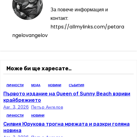
и
За повече информация и
контакт:
г
https://allmylinks.com/petara
а
ngelovangelov
ц
и
Може би ще харесате..
я
ЛИЧНОСТИ
МОДА
НОВИНИ
СЪБИТИЯ
Първото издание на Queen of Sunny Beach взриви
крайбрежието
Авг. 3, 2026
Петър Ангелов
ЛИЧНОСТИ
НОВИНИ
Силвия Юрукова трогна мрежата и разкри голяма
новина