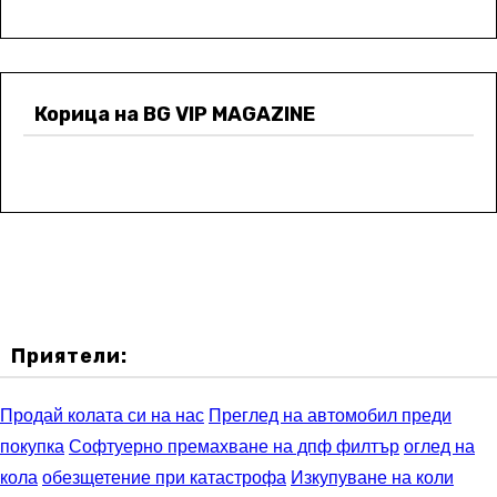
Корица на BG VIP MAGAZINE
Приятели:
Продай колата си на нас
Преглед на автомобил преди
покупка
Софтуерно премахване на дпф филтър
оглед на
кола
обезщетение при катастрофа
Изкупуване на коли