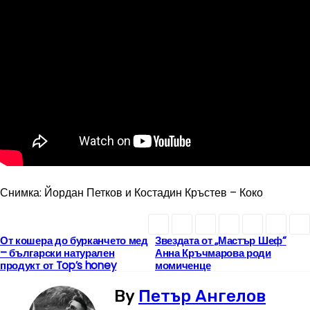
Снимка: Йордан Петков и Костадин Кръстев – Коко
От кошера до бурканчето мед
Звездата от „Мастър Шеф“
Н
– български натурален
Анна Кръчмарова роди
продукт от Top’s honey
момиченце
а
By
Петър Ангелов
в