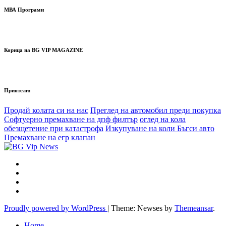
МВА Програми
Корица на BG VIP MAGAZINE
Приятели:
Продай колата си на нас
Преглед на автомобил преди покупка
Софтуерно премахване на дпф филтър
оглед на кола
обезщетение при катастрофа
Изкупуване на коли Бъгси авто
Премахване на егр клапан
Proudly powered by WordPress
|
Theme: Newses by
Themeansar
.
Home