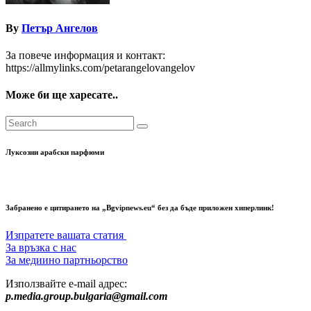
By
Петър Ангелов
За повече информация и контакт:
https://allmylinks.com/petarangelovangelov
Може би ще харесате..
Луксозни арабски парфюми
Забранено е цитирането на „Bgvipnews.eu“ без да бъде приложен хиперлинк!
Изпратете вашата статия
За връзка с нас
За медиино партньорство
Използвайте e-mail адрес:
p.media.group.bulgaria@gmail.com