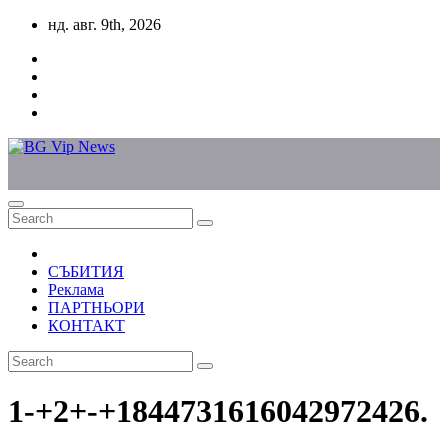
Skip
нд. авг. 9th, 2026
to
content
СЪБИТИЯ
Реклама
ПАРТНЬОРИ
КОНТАКТ
1-+2+-+1844731616042972426.