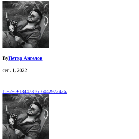
By
Петър Ангелов
сеп. 1, 2022
Навигация
1-+2+-+1844731616042972426.