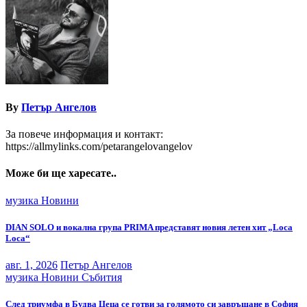
By
Петър Ангелов
За повече информация и контакт:
https://allmylinks.com/petarangelovangelov
Може би ще харесате..
музика
Новини
DIAN SOLO и вокална група PRIMA представят новия летен хит „Loca
Loca“
авг. 1, 2026
Петър Ангелов
музика
Новини
Събития
След триумфа в Будва Цеца се готви за голямото си завръщане в София