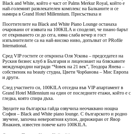
Black and White, който е част от Palms Merkur Royal, който е
най-големият развлекателен комплекс на Балканите и се
намира в Grand Hotel Millennium. Присъстваха и
Посетителите на Black and White Piano Lounge останаха
очаровани от изявата на 100KILA и споделят, че пиано барът
от откриването си до сега, няма слаба вечер и гост
изпълнителите са на най-високо ниво, допълват от PRofile
International.
Сред VIP гостите се откроиха Оля Ускова – председател на
Руския бизнес клуб в България и лицензиант на бляскавите
международни награди “Човек на 21 век”, Теодора Янева –
собственик на beauty студиа, Цвети Чорбанова – Мис Европа
и други.
След участието си, 100KILA отседна във VIP апартамент в
Grand Hotel Millennium на един от последните етажи, който е с
гледка, която спира дъха.
Звуците на българска гайда озвучиха неочаквано нощна
София – Black and White piano lounge. С българското и родно
звучене, започна невероятния купон, дирижиран от Явор
Янакиев, известен повече като 100KILA.