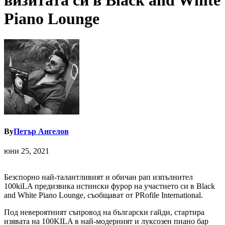
визитата си в Black and White
Piano Lounge
By
Петър Ангелов
юни 25, 2021
Безспорно най-талантливият и обичан рап изпълнител
100kiLA предизвика истински фурор на участието си в Black
and White Piano Lounge, съобщават от PRofile International.
Под невероятният съпровод на български гайди, стартира
изявата на 100KILA в най-модерният и луксозен пиано бар