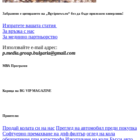
Забранено е цитирането на „Bgvipnews.eu“ без да бъде приложен хиперлинк!
Изпратете вашата статия
За връзка с нас
За медиино партньорство
Използвайте e-mail адрес:
p.media.group.bulgaria@gmail.com
МВА Програми
Корица на BG VIP MAGAZINE
Приятели:
Продай колата си на нас
Преглед на автомобил преди покупка
Софтуерно премахване на дпф филтър
оглед на кола
обезщетение при катастрофа
Изкупуване на коли Бъгси авто