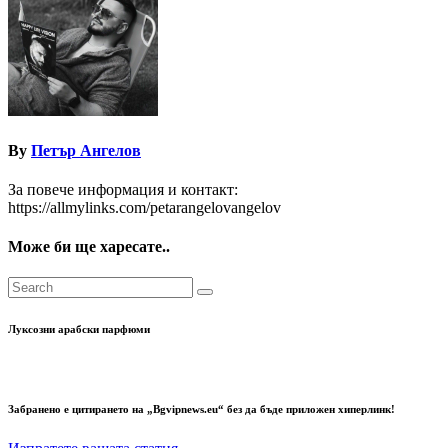
By
Петър Ангелов
За повече информация и контакт:
https://allmylinks.com/petarangelovangelov
Може би ще харесате..
Луксозни арабски парфюми
Забранено е цитирането на „Bgvipnews.eu“ без да бъде приложен хиперлинк!