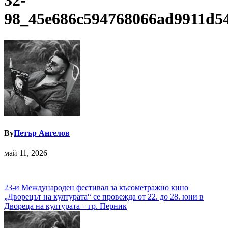
32-
98_45e686c594768066ad9911d5
By
Петър Ангелов
май 11, 2026
Навигация
23-и Международен фестивал за късометражно кино
„Дворецът на културата“ се провежда от 22. до 28. юни в
Двореца на културата – гр. Перник