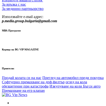
Изпратете вашата статия
За връзка с нас
За медиино партньорство
Използвайте e-mail адрес:
p.media.group.bulgaria@gmail.com
МВА Програми
Корица на BG VIP MAGAZINE
Приятели:
Продай колата си на нас
Преглед на автомобил преди покупка
Софтуерно премахване на дпф филтър
оглед на кола
обезщетение при катастрофа
Изкупуване на коли Бъгси авто
Премахване на егр клапан