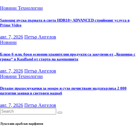
Новини
Технологии
Samsung пуска първата в света HDR10+ ADVANCED стрийминг услуга в
Prime Video
авг. 7, 2026
Петър Ангелов
Новини
Близо 6 млн. броя основни хранителни продукти са закупени от „Кошница с
грижа“ в Kaufland от старта на кампанията
авг. 7, 2026
Петър Ангелов
Новини
Технологии
Dreame прахосмукачки за мокро и сухо почистване надхвърлиха 2 000
патентни заявки в световен мащаб
авг. 7, 2026
Петър Ангелов
Луксозни арабски парфюми