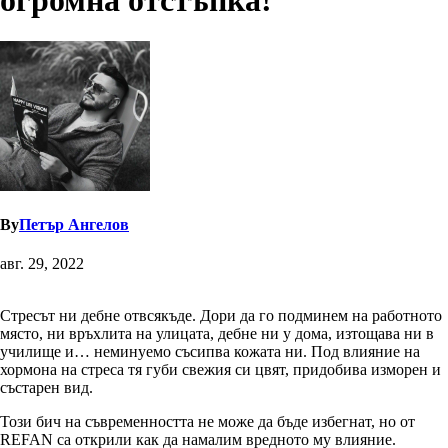
огромна отстъпка!
By
Петър Ангелов
авг. 29, 2022
Стресът ни дебне отвсякъде. Дори да го подминем на работното
място, ни връхлита на улицата, дебне ни у дома, изтощава ни в
училище и… неминуемо съсипва кожата ни. Под влияние на
хормона на стреса тя губи свежия си цвят, придобива изморен и
състарен вид.
Този бич на съвременността не може да бъде избегнат, но от
REFAN са открили как да намалим вредното му влияние.