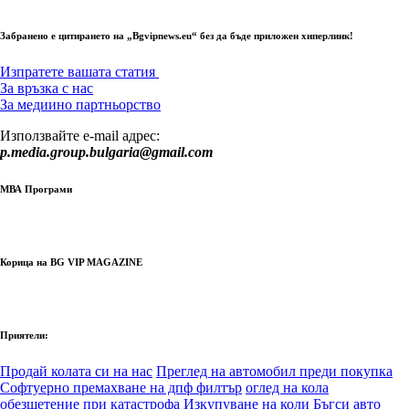
Забранено е цитирането на „Bgvipnews.eu“ без да бъде приложен хиперлинк!
Изпратете вашата статия
За връзка с нас
За медиино партньорство
Използвайте e-mail адрес:
p.media.group.bulgaria@gmail.com
МВА Програми
Корица на BG VIP MAGAZINE
Приятели:
Продай колата си на нас
Преглед на автомобил преди покупка
Софтуерно премахване на дпф филтър
оглед на кола
обезщетение при катастрофа
Изкупуване на коли Бъгси авто