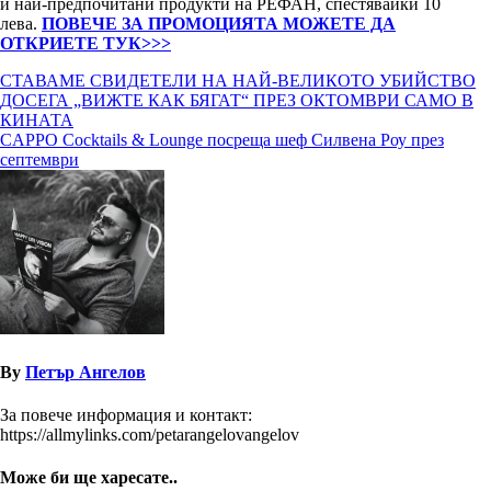
и най-предпочитани продукти на РЕФАН, спестявайки 10
лева.
ПОВЕЧЕ ЗА ПРОМОЦИЯТА МОЖЕТЕ ДА
ОТКРИЕТЕ ТУК>>>
Навигация
СТАВАМЕ СВИДЕТЕЛИ НА НАЙ-ВЕЛИКОТО УБИЙСТВО
ДОСЕГА „ВИЖТЕ КАК БЯГАТ“ ПРЕЗ ОКТОМВРИ САМО В
КИНАТА
CAPPO Cocktails & Lounge посреща шеф Силвена Роу през
септември
By
Петър Ангелов
За повече информация и контакт:
https://allmylinks.com/petarangelovangelov
Може би ще харесате..