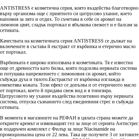
ANTISTRESS е козметична серия, която въздейства благотворно
върху организма още с приятното си цитрусово ухание, което
напомня за лято и отдих. То съчетава в себе си аромат на
лимонов цвят, сладък портокал и ябълкова свежест и е балсам за
сетивата.
Качествата на козметичната серия ANTISTRESS се дължат на
включените в състава й екстракт от върбинка и етерично масло
от портокал.
Върбинката е широко използвана в козметиката. Тя е известна
още от древността като билка, която подсилва нервната система
и потушава напрежението с лимоновия си аромат, който
събужда духа и тялото.Екстрактът от върбинка изглажда и
омекотява кожата. Този ефект се допълва и от етеричното масло
от портокал, което й придава свеж вид и я тонизира.
Цитрусовото му ухание въздейства позитивно върху нервната
система, отпуска съзнанието след ежедневния стрес и събужда
сетивата.
В момента в магазините на РЕФАН в цялата страна можете да
откриете кремът и измиващият гел за лице от серията Антистрес
в подаръчен комплект с Филър за лице Niacinamide на
промоционална цена от 22 лева. Така ще получите 3 от хитовите