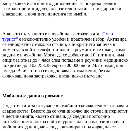
застраховка е логичното допълнение. Тя покрива реални
разходи при инцидент, включително такива за издирване и
спасяване, а полицата пристига по имейл.
А когато пътуването е в чужбина, застраховката
„Смарт
турист“
е изключително удобен и практичен избор. Активира
се еднократно с няколко стъпки, а покритието започва в
момента, в който телефонът влезе в роуминг и се плаща само
за дните в чужбина. Могат да се добавят до 10 пътници, има
опция за отказ до 4 часа след попадане в роуминг, медицинско
покритие до 102 258.38 евро / 200 000 лв. и 24/7 помощ при
нужда. Всичко това се подновява автоматично, без да
сключваш нова застраховка преди всяко пътуване.
Мобилните данни в роуминг
Подготовката за пътуване в чужбина задължително включва и
свързаността. Вместо да се чудиш колко ще струва интернетът
в дестинацията, където отиваш, да следиш постоянно
потреблението или за най-сигурно – да си изключиш изцяло
мобилните данни, можеш да активираш подходящ пакет