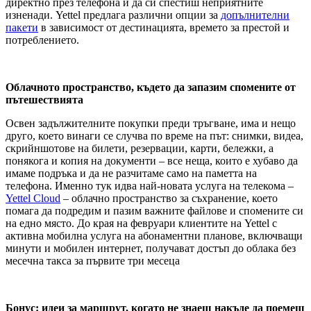
директно през телефона и да си спестиш неприятните
изненади. Yettel предлага различни опции за
допълнителни
пакети
в зависимост от дестинацията, времето за престой и
потреблението.
Облачното пространство, където да запазим спомените от
пътешествията
Освен задължителните покупки преди тръгване, има и нещо
друго, което винаги се случва по време на път: снимки, видеа,
скрийншотове на билети, резервации, карти, бележки, а
понякога и копия на документи – все неща, които е хубаво да
имаме подръка и да не разчитаме само на паметта на
телефона. Именно тук идва най-новата услуга на телекома –
Yettel Cloud
– облачно пространство за съхранение, което
помага да подредим и пазим важните файлове и спомените си
на едно място. До края на февруари клиентите на Yettel с
активна мобилна услуга на абонаментни планове, включващи
минути и мобилен интернет, получават достъп до облака без
месечна такса за първите три месеца
Бонус: идеи за маршрут, когато не знаеш накъде да поемеш