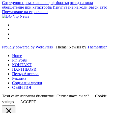
Софтуерно премахване на дпф филтър
оглед на кола
обезщетение при катастрофа
Изкупуване на коли Бъгси авто
Премахване на егр клапан
Proudly powered by WordPress
|
Theme: Newses by
Themeansar
.
Home
Pin Posts
КОНТАКТ
ПАРТНЬОРИ
Петър Ангелов
Реклама
Социални мрежи
СЪБИТИЯ
Този сайт използва бисквитки. Съгласявате ли се?
Cookie
settings
ACCEPT