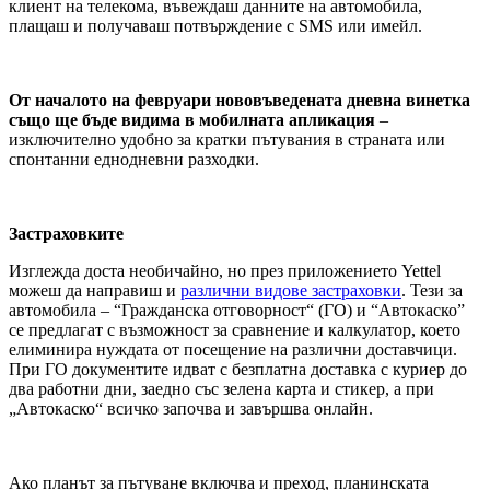
клиент на телекома, въвеждаш данните на автомобила,
плащаш и получаваш потвърждение с SMS или имейл.
От началото на февруари нововъведената дневна винетка
също ще бъде видима в мобилната апликация
–
изключително удобно за кратки пътувания в страната или
спонтанни еднодневни разходки.
Застраховките
Изглежда доста необичайно, но през приложението Yettel
можеш да направиш и
различни видове застраховки
. Тези за
автомобила – “Гражданска отговорност“ (ГО) и “Автокаско”
се предлагат с възможност за сравнение и калкулатор, което
елиминира нуждата от посещение на различни доставчици.
При ГО документите идват с безплатна доставка с куриер до
два работни дни, заедно със зелена карта и стикер, а при
„Автокаско“ всичко започва и завършва онлайн.
Ако планът за пътуване включва и преход, планинската