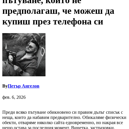
пътуване, които не
предполагаш, че можеш да
купиш през телефона си
By
Петър Ангелов
фев. 6, 2026
Преди всяко пътуване обикновено си правим дълъг списък с
неща, които да набавим предварително. Обикаляме физически
обекти, отваряме няколко сайта едновременно, но накрая все
нещо остава за последния момент. Винетка, застраховки,