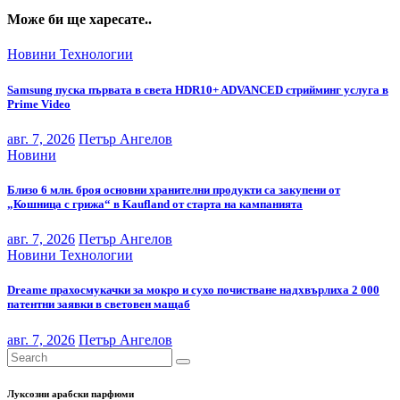
Може би ще харесате..
Новини
Технологии
Samsung пуска първата в света HDR10+ ADVANCED стрийминг услуга в
Prime Video
авг. 7, 2026
Петър Ангелов
Новини
Близо 6 млн. броя основни хранителни продукти са закупени от
„Кошница с грижа“ в Kaufland от старта на кампанията
авг. 7, 2026
Петър Ангелов
Новини
Технологии
Dreame прахосмукачки за мокро и сухо почистване надхвърлиха 2 000
патентни заявки в световен мащаб
авг. 7, 2026
Петър Ангелов
Луксозни арабски парфюми