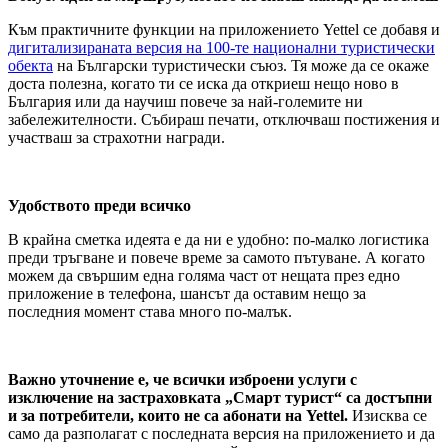
Към практичните функции на приложението Yettel се добавя и
дигитализираната версия на 100-те национални туристически
обекта
на Български туристически съюз. Тя може да се окаже
доста полезна, когато ти се иска да откриеш нещо ново в
България или да научиш повече за най-големите ни
забележителности. Събираш печати, отключваш постижения и
участваш за страхотни награди.
Удобството преди всичко
В крайна сметка идеята е да ни е удобно: по-малко логистика
преди тръгване и повече време за самото пътуване. А когато
можем да свършим една голяма част от нещата през едно
приложение в телефона, шансът да оставим нещо за
последния момент става много по-малък.
Важно уточнение е, че всички изброени услуги с
изключение на застраховката „Смарт турист“ са достъпни
и за потребители, които не са абонати на Yettel.
Изисква се
само да разполагат с последната версия на приложението и да