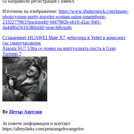
са направили регистрация с имейл.
Източник на изображение:
https://www.shutterstock.com/image-
photo/young-pretty-traveler-woman-using-smartphone-
2332277963?trackingId=0f47982b-eb10-42ac-94f1-
4a4486a56163&listId=searchResults
Навигация
Сгъваемият HUAWEI Mate X7 дебютира в Yettel в комплект
със смартчасовник
Xiaomi SU7 Ultra се появи на виртуалната писта в Gran
Turismo 7
By
Петър Ангелов
За повече информация и контакт:
https://allmylinks.com/petarangelovangelov