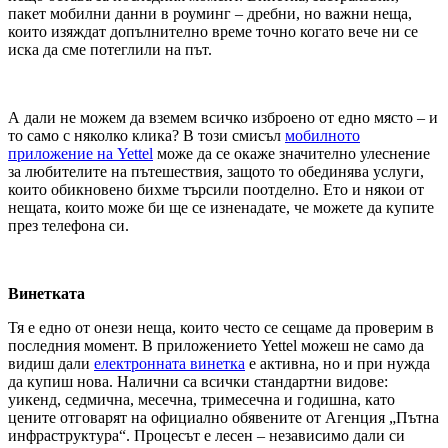
пакет мобилни данни в роуминг – дребни, но важни неща,
които изяждат допълнително време точно когато вече ни се
иска да сме потеглили на път.
А дали не можем да вземем всичко изброено от едно място – и
то само с няколко клика? В този смисъл
мобилното
приложение на Yettel
може да се окаже значително улеснение
за любителите на пътешествия, защото то обединява услуги,
които обикновено бихме търсили поотделно. Ето и някои от
нещата, които може би ще се изненадате, че можете да купите
през телефона си.
Винетката
Тя е едно от онези неща, които често се сещаме да проверим в
последния момент. В приложението Yettel можеш не само да
видиш дали
електронната винетка
е активна, но и при нужда
да купиш нова. Налични са всички стандартни видове:
уикенд, седмична, месечна, тримесечна и годишна, като
цените отговарят на официално обявените от Агенция „Пътна
инфраструктура“. Процесът е лесен – независимо дали си