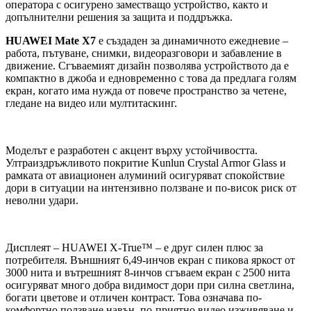
оператора с осигурено заместващо устройство, както и
допълнителни решения за защита и поддръжка.
HUAWEI Mate X7
е създаден за динамичното ежедневие –
работа, пътуване, снимки, видеоразговори и забавление в
движение. Сгъваемият дизайн позволява устройството да е
компактно в джоба и едновременно с това да предлага голям
екран, когато има нужда от повече пространство за четене,
гледане на видео или мултитаскинг.
Моделът е разработен с акцент върху устойчивостта.
Ултраиздръжливото покритие Kunlun Crystal Armor Glass и
рамката от авиационен алуминий осигуряват спокойствие
дори в ситуации на интензивно ползване и по-висок риск от
неволни удари.
Дисплеят – HUAWEI X-True™ – е друг силен плюс за
потребителя. Външният 6,49-инчов екран с пикова яркост от
3000 нита и вътрешният 8-инчов сгъваем екран с 2500 нита
осигуряват много добра видимост дори при силна светлина,
богати цветове и отличен контраст. Това означава по-
комфортно ползване навън, по-приятно видео изживяване и