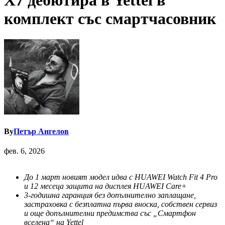
X7 дебютира в Yettel в
комплект със смартчасовник
By
Петър Ангелов
фев. 6, 2026
До 1 март новият модел идва с HUAWEI Watch Fit 4 Pro
и 12 месеца защита на дисплея HUAWEI Care+
3-годишна гаранция без допълнително заплащане,
застраховка с безплатна първа вноска, собствен сервиз
и още допълнителни предимства със „Смартфон
вселена“ на Yettel