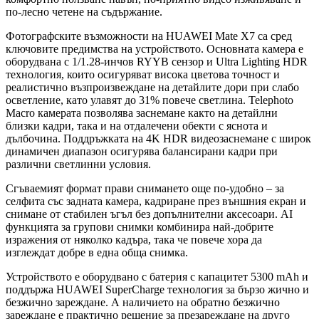
по-лесно четене на съдържание.
Фотографските възможности на HUAWEI Mate X7 са сред
ключовите предимства на устройството. Основната камера е
оборудвана с 1/1.28-инчов RYYB сензор и Ultra Lighting HDR
технология, които осигуряват висока цветова точност и
реалистично възпроизвеждане на детайлите дори при слабо
осветление, като улавят до 31% повече светлина. Telephoto
Macro камерата позволява заснемане както на детайлни
близки кадри, така и на отдалечени обекти с яснота и
дълбочина. Поддръжката на 4K HDR видеозаснемане с широк
динамичен диапазон осигурява балансирани кадри при
различни светлинни условия.
Сгъваемият формат прави снимането още по-удобно – за
селфита със задната камерa, кадриране през външния екран и
снимане от стабилен ъгъл без допълнителни аксесоари. AI
функцията за групови снимки комбинира най-добрите
изражения от няколко кадъра, така че повече хора да
изглеждат добре в една обща снимка.
Устройството е оборудвано с батерия с капацитет 5300 mAh и
поддържа HUAWEI SuperCharge технология за бързо жично и
безжично зареждане. А наличието на обратно безжично
зареждане е практично решение за презареждане на друго