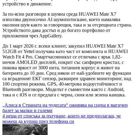
устройство в движение.
За по-ясни разговори в шумна среда HUAWEI Mate X7
използва двупосочно AI шумопотискане, което намалява
околния шум както за говорещия, така и за отсрещната страна.
Устройството дава достъп и до богато портфолио от
приложения чрез AppGallery.
До 1 март 2026 г. всеки клиент, закупил HUAWEI Mate X7
512GB от Yettel получава като част от комплекта и HUAWEI
Watch Fit 4 Pro. Смартчасовникът се отличава с ярък 1,82-
инчов AMOLED дисплей, покрит със сапфирен кристал, с
пикова яркост от 3000 нита, титаниев корпус и живот на
батерията до 10 дни. Сред някои от най-удобните му функции
са вграденият ЕКГ сензор, разширен здравен мониторинг, над
100 спортни режима, GPS, 40-метрова водоустойчивост и
Bluetooth разговори. Моделът е съвместим както с Android,
така и с iOS и се предлага с черна, синя или зелена каишка.
Навигация
„Алиса в Страната на чудесата“ оживява на сцена в магичен
балет за малки и големи
4 неща от списъка за пътуване, които не предполагаш, че
можеш да купиш през телефона си