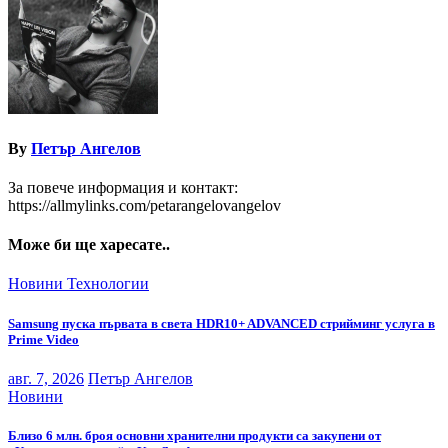
By
Петър Ангелов
За повече информация и контакт:
https://allmylinks.com/petarangelovangelov
Може би ще харесате..
Новини
Технологии
Samsung пуска първата в света HDR10+ ADVANCED стрийминг услуга в
Prime Video
авг. 7, 2026
Петър Ангелов
Новини
Близо 6 млн. броя основни хранителни продукти са закупени от