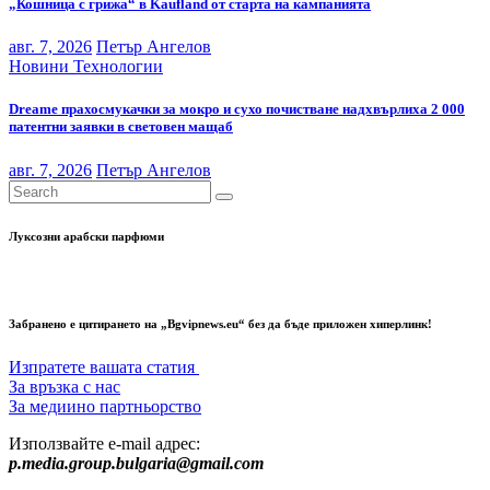
„Кошница с грижа“ в Kaufland от старта на кампанията
авг. 7, 2026
Петър Ангелов
Новини
Технологии
Dreame прахосмукачки за мокро и сухо почистване надхвърлиха 2 000
патентни заявки в световен мащаб
авг. 7, 2026
Петър Ангелов
Луксозни арабски парфюми
Забранено е цитирането на „Bgvipnews.eu“ без да бъде приложен хиперлинк!
Изпратете вашата статия
За връзка с нас
За медиино партньорство
Използвайте e-mail адрес:
p.media.group.bulgaria@gmail.com