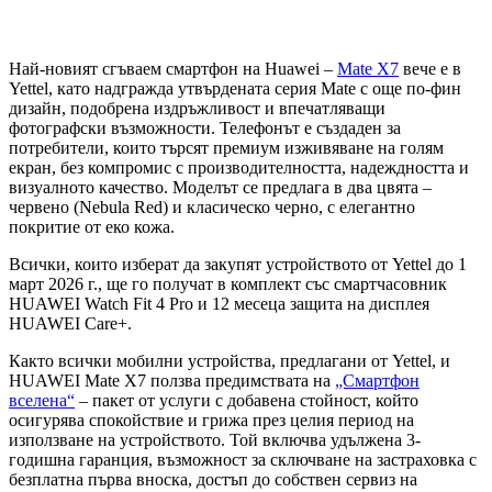
Най-новият сгъваем смартфон на Huawei –
Mate X7
вече е в
Yettel, като надгражда утвърдената серия Mate с още по-фин
дизайн, подобрена издръжливост и впечатляващи
фотографски възможности. Телефонът е създаден за
потребители, които търсят премиум изживяване на голям
екран, без компромис с производителността, надеждността и
визуалното качество. Моделът се предлага в два цвята –
червено (Nebula Red) и класическо черно, с елегантно
покритие от еко кожа.
Всички, които изберат да закупят устройството от Yettel до 1
март 2026 г., ще го получат в комплект със смартчасовник
HUAWEI Watch Fit 4 Pro и 12 месеца защита на дисплея
HUAWEI Care+.
Както всички мобилни устройства, предлагани от Yettel, и
HUAWEI Mate X7 ползва предимствата на
„Смартфон
вселена“
– пакет от услуги с добавена стойност, който
осигурява спокойствие и грижа през целия период на
използване на устройството. Той включва удължена 3-
годишна гаранция, възможност за сключване на застраховка с
безплатна първа вноска, достъп до собствен сервиз на