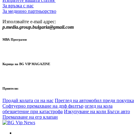
Изпратете вашата статия
За връзка с нас
За медиино партньорство
Използвайте e-mail адрес:
p.media.group.bulgaria@gmail.com
МВА Програми
Корица на BG VIP MAGAZINE
Приятели:
Продай колата си на нас
Преглед на автомобил преди покупка
Софтуерно премахване на дпф филтър
оглед на кола
обезщетение при катастрофа
Изкупуване на коли Бъгси авто
Премахване на егр клапан