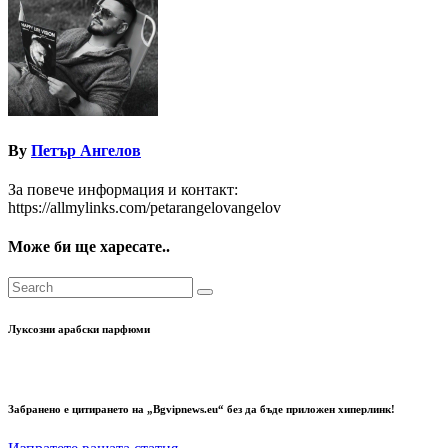
By
Петър Ангелов
За повече информация и контакт:
https://allmylinks.com/petarangelovangelov
Може би ще харесате..
Луксозни арабски парфюми
Забранено е цитирането на „Bgvipnews.eu“ без да бъде приложен хиперлинк!