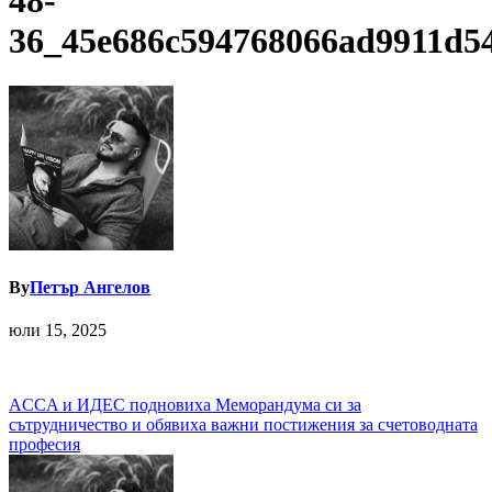
48-
36_45e686c594768066ad9911d5
By
Петър Ангелов
юли 15, 2025
Навигация
ACCA и ИДЕС подновиха Меморандума си за
сътрудничество и обявиха важни постижения за счетоводната
професия