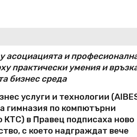
у асоциацията и професионалн
ху практически умения и връзка
та бизнес среда
знес услуги и технологии (AIBES
а гимназия по компютърни
о КТС) в Правец подписаха ново
тво, с което надграждат вече