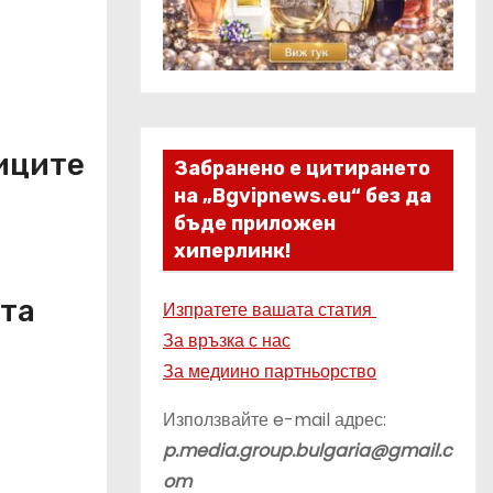
иците
Забранено е цитирането
на „Bgvipnews.eu“ без да
бъде приложен
хиперлинк!
ата
Изпратете вашата статия
За връзка с нас
За медиино партньорство
Използвайте e-mail адрес:
p.media.group.bulgaria@gmail.c
om