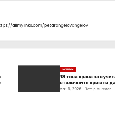
https://allmylinks.com/petarangelovangelov
НОВИНИ
а
18 тона храна за кучет
е
столичните приюти д
Kaufland за година и 
Авг. 6, 2026
Петър Ангелов