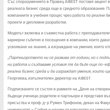
Със споразумението в Правец AIBEST поставя акцент в
реалната бизнес среда още в средното образование. П
компаниите в учебния процес чрез работа по реални би
проекти и дипломни разработки.
Моделът включва и съвместна работа с преподавателите
кариерни събития и посещения в компании, които дават
усвояване на знания, а изграждане на умения, които от
„
Партньорството ни се развива от години, но с под
ни работа и създаваме условия тя да бъде още по-еф
реална бизнес среда и да изграждат умения, които 
Георгиева, изпълнителен директор на AIBEST.
Подписването се състоя в рамките на „Деня на отворен
бъдещи ученици, родители и партньори и представя въ
присъства и проф. д-р Румен Трифонов, декан на Факу
университет – София и научен ръководител на гимнази