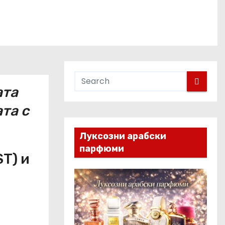
ата
та с
Луксозни арабски
парфюми
T) и