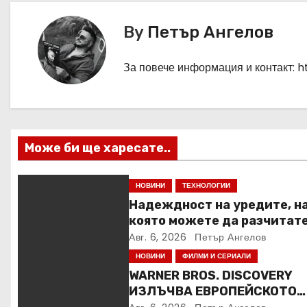
и
By
Петър Ангелов
г
а
За повече информация и контакт: 
ц
и
Може би ще харесате..
я
НОВИНИ
ТЕХНОЛОГИИ
Надеждност на уредите, н
която можете да разчитат
Авг. 6, 2026
Петър Ангелов
НОВИНИ
ФИЛМИ И СЕРИАЛИ
WARNER BROS. DISCOVERY
ИЗЛЪЧВА ЕВРОПЕЙСКОТО