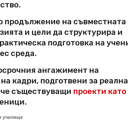
ство.
о продължение на съвместната
зията и цели да структурира и
рактическа подготовка на учен
ес среда.
госрочния ангажимент на
на кадри, подготвени за реалн
вече съществуващи
проекти като
ченици.
 в училище