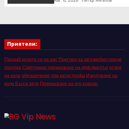
ПЪРВЕНСТВО ПО ЛЕКА
Авг. 6, 2026
Петър Ангелов
АТЛЕТИКА ПРЯКО ПО
ЕВРОСПОРТ И В НВО Мах
Приятели:
Продай колата си на нас
Преглед на автомобил преди
покупка
Софтуерно премахване на дпф филтър
оглед
на кола
обезщетение при катастрофа
Изкупуване на
коли Бъгси авто
Премахване на егр клапан