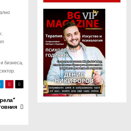
нално
.
ат
и бизнеса,
сектор.
рела“
товния