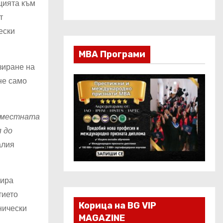
цията към
т
ески
МВА Програми
зиране на
не само
ъвместната
п до
алия
бира
тието
Корица на BG VIP
нически
MAGAZINE