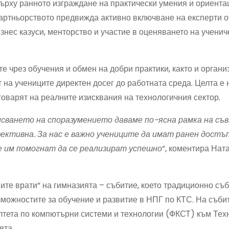
ърху ранното изграждане на практически умения и ориента
артньорството предвижда активно включване на експерти о
знес казуси, менторство и участие в оценяването на ученич
 чрез обучения и обмен на добри практики, както и органи
 на учениците директен досег до работната среда. Целта е 
говарят на реалните изисквания на технологичния сектор.
писването на споразумението даваме по-ясна рамка на с
ективна. За нас е важно учениците да имат ранен достъ
ще им помогнат да се реализират успешно
“, коментира Нат
ите врати“ на гимназията – събитие, което традиционно съ
зможностите за обучение и развитие в НПГ по КТС. На съби
лтета по компютърни системи и технологии (ФКСТ) към Тех
ята.