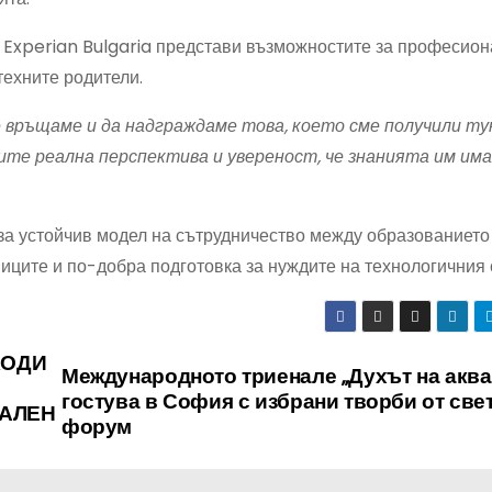
в Experian Bulgaria представи възможностите за професио
техните родители.
е връщаме и да надграждаме това, което сме получили тук
ите реална перспектива и увереност, че знанията им им
а устойчив модел на сътрудничество между образованието 
иците и по-добра подготовка за нуждите на технологичния 
ХОДИ
Международното триенале „Духът на аква
гостува в София с избрани творби от све
НАЛЕН
форум