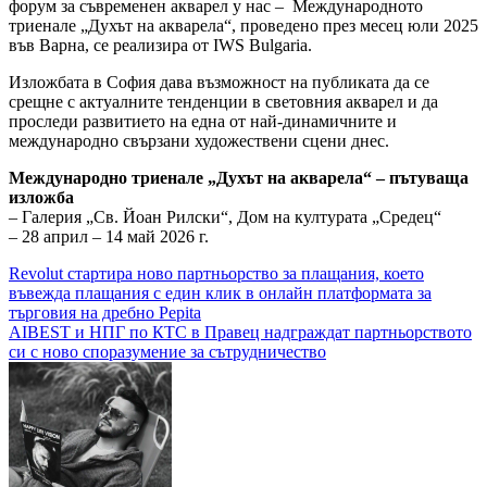
форум за съвременен акварел у нас – Международното
триенале „Духът на акварела“, проведено през месец юли 2025
във Варна, се реализира от IWS Bulgaria.
Изложбата в София дава възможност на публиката да се
срещне с актуалните тенденции в световния акварел и да
проследи развитието на една от най-динамичните и
международно свързани художествени сцени днес.
Международно триенале „Духът на акварела“ – пътуваща
изложба
– Галерия „Св. Йоан Рилски“, Дом на културата „Средец“
– 28 април – 14 май 2026 г.
Навигация
Revolut стартира ново партньорство за плащания, което
въвежда плащания с един клик в онлайн платформата за
търговия на дребно Pepita
AIBEST и НПГ по КТС в Правец надграждат партньорството
си с ново споразумение за сътрудничество