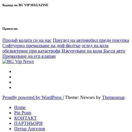
Корица на BG VIP MAGAZINE
Приятели:
Продай колата си на нас
Преглед на автомобил преди покупка
Софтуерно премахване на дпф филтър
оглед на кола
обезщетение при катастрофа
Изкупуване на коли Бъгси авто
Премахване на егр клапан
Proudly powered by WordPress
|
Theme: Newses by
Themeansar
.
Home
Pin Posts
КОНТАКТ
ПАРТНЬОРИ
Петър Ангелов