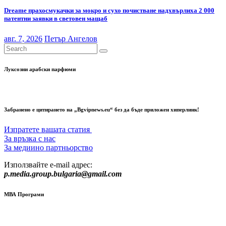
Dreame прахосмукачки за мокро и сухо почистване надхвърлиха 2 000
патентни заявки в световен мащаб
авг. 7, 2026
Петър Ангелов
Луксозни арабски парфюми
Забранено е цитирането на „Bgvipnews.eu“ без да бъде приложен хиперлинк!
Изпратете вашата статия
За връзка с нас
За медиино партньорство
Използвайте e-mail адрес:
p.media.group.bulgaria@gmail.com
МВА Програми