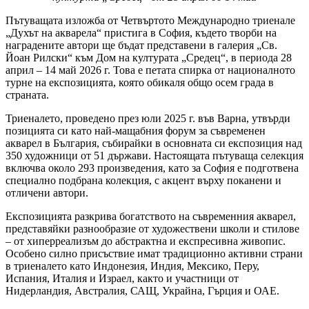
Пътуващата изложба от Четвъртото Международно триенале
„Духът на акварела“ пристига в София, където творби на
наградените автори ще бъдат представени в галерия „Св.
Йоан Рилски“ към Дом на културата „Средец“, в периода 28
април – 14 май 2026 г. Това е петата спирка от националното
турне на експозицията, която обикаля общо осем града в
страната.
Триеналето, проведено през юли 2025 г. във Варна, утвърди
позицията си като най-мащабния форум за съвременен
акварел в България, събирайки в основната си експозиция над
350 художници от 51 държави. Настоящата пътуваща селекция
включва около 293 произведения, като за София е подготвена
специално подбрана колекция, с акцент върху поканени и
отличени автори.
Експозицията разкрива богатството на съвременния акварел,
представяйки разнообразие от художествени школи и стилове
– от хиперреализъм до абстрактна и експресивна живопис.
Особено силно присъствие имат традиционно активни страни
в триеналето като Индонезия, Индия, Мексико, Перу,
Испания, Италия и Израел, както и участници от
Нидерландия, Австралия, САЩ, Украйна, Гърция и ОАЕ.