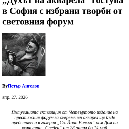
„Духът на акварела“ гостува
в София с избрани творби от
световния форум
By
Петър Ангелов
апр. 27, 2026
Пътуващата експозиция от Четвъртото издание на
престижния форум за съвременен акварел ще бъде
представена в галерия „Св. Йоан Рилски“
към Дом на
културта „Средец“ от 28 април до 14 май