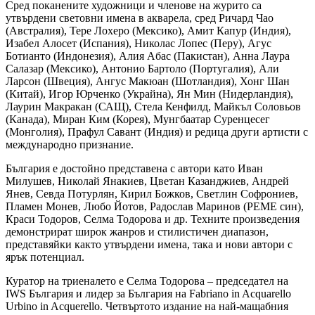
Сред поканените художници и членове на журито са
утвърдени световни имена в акварела, сред Ричард Чао
(Австралия), Тере Лохеро (Мексико), Амит Капур (Индия),
Изабел Алосет (Испания), Николас Лопес (Перу), Агус
Ботианто (Индонезия), Алия Aбас (Пакистан), Анна Лаура
Салазар (Мексико), Антонио Бартоло (Португалия), Али
Ларсон (Швеция), Ангус Макюан (Шотландия), Хонг Шан
(Китай), Игор Юрченко (Украйна), Ян Мин (Нидерландия),
Лаурин Макракан (САЩ), Стела Кенфилд, Майкъл Соловьов
(Канада), Миран Ким (Корея), Мунгбаатар Суренцесег
(Монголия), Прафул Савант (Индия) и редица други артисти с
международно признание.
България е достойно представена с автори като Иван
Милушев, Николай Янакиев, Цветан Казанджиев, Андрей
Янев, Севда Потурлян, Кирил Божков, Светлин Софрониев,
Пламен Монев, Любо Йотов, Радослав Маринов (РЕМЕ син),
Краси Тодоров, Селма Тодорова и др. Техните произведения
демонстрират широк жанров и стилистичен диапазон,
представяйки както утвърдени имена, така и нови автори с
ярък потенциал.
Куратор на триеналето е Селма Тодорова – председател на
IWS България и лидер за България на Fabriano in Acquarello
Urbino in Acquerello. Четвъртото издание на най-мащабния