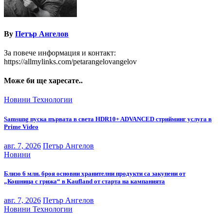
By
Петър Ангелов
За повече информация и контакт:
https://allmylinks.com/petarangelovangelov
Може би ще харесате..
Новини
Технологии
Samsung пуска първата в света HDR10+ ADVANCED стрийминг услуга в
Prime Video
авг. 7, 2026
Петър Ангелов
Новини
Близо 6 млн. броя основни хранителни продукти са закупени от
„Кошница с грижа“ в Kaufland от старта на кампанията
авг. 7, 2026
Петър Ангелов
Новини
Технологии