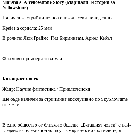
Marshals: A Yellowstone Story (Маршали: История за
Yellowstone)
Наличен за стрийминг: нов епизод всеки понеделник
Край на сериала: 25 май
В ролите: Люк Граймс, Гил Бирмингам, Ариел Кебъл
Филмови премиери този май
Бягащият човек
Жанр: Научна фантастика / Приключенски
Ще бъде наличен за стрийминг ексклузивно по SkyShowtime
от 3 май.
В едно общество от близкото бъдеще, „Бягащият човек“ е най-
гледаното телевизионно шоу – смъртоносно състезание, в