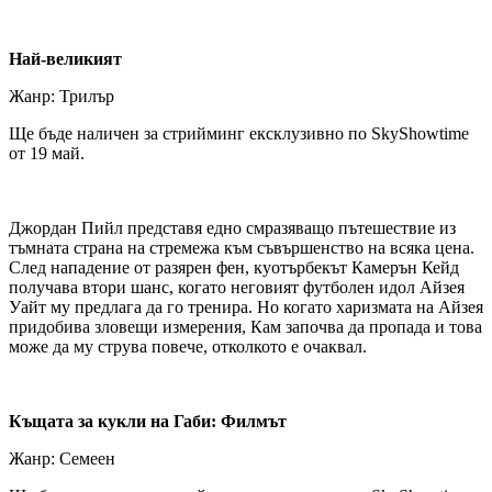
Най-великият
Жанр: Трилър
Ще бъде наличен за стрийминг ексклузивно по SkyShowtime
от 19 май.
Джордан Пийл представя едно смразяващо пътешествие из
тъмната страна на стремежа към съвършенство на всяка цена.
След нападение от разярен фен, куотърбекът Камерън Кейд
получава втори шанс, когато неговият футболен идол Айзея
Уайт му предлага да го тренира. Но когато харизмата на Айзея
придобива зловещи измерения, Кам започва да пропада и това
може да му струва повече, отколкото е очаквал.
Къщата за кукли на Габи: Филмът
Жанр: Семеен