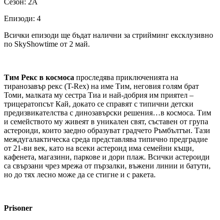
Сезон: 2А
Епизоди: 4
Всички епизоди ще бъдат налични за стрийминг ексклузивно
по SkyShowtime от 2 май.
Тим Рекс в космоса
проследява приключенията на
тиранозавър рекс (T-Rex) на име Тим, неговия голям брат
Томи, малката му сестра Тиа и най-добрия им приятел –
трицератопсът Кай, докато се справят с типични детски
предизвикателства с динозавърски решения…в космоса. Тим
и семейството му живеят в уникален свят, съставен от група
астероиди, които заедно образуват градчето Ръмбълтън. Тази
междугалактическа среда представлява типично предградие
от 21-ви век, като на всеки астероид има семейни къщи,
кафенета, магазини, паркове и дори плаж. Всички астероиди
са свързани чрез мрежа от пързалки, въжени линии и батути,
но до тях лесно може да се стигне и с ракета.
Prisoner