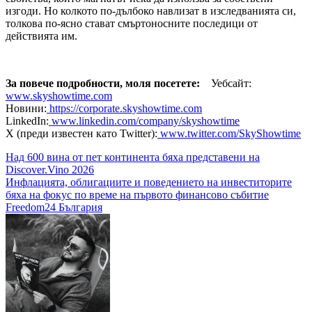
изгоди. Но колкото по-дълбоко навлизат в изследванията си,
толкова по-ясно стават смъртоносните последици от
действията им.
За повече подробности, моля посетете:
Уебсайт:
www.skyshowtime.com
Новини:
https://corporate.skyshowtime.com
LinkedIn:
www.linkedin.com/company/skyshowtime
X (преди известен като Twitter):
www.twitter.com/SkyShowtime
Навигация
Над 600 вина от пет континента бяха представени на
Discover.Vino 2026
Инфлацията, облигациите и поведението на инвеститорите
бяха на фокус по време на първото финансово събитие
Freedom24 България