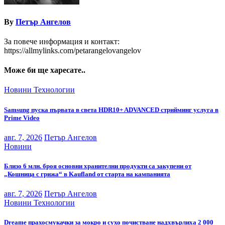
By
Петър Ангелов
За повече информация и контакт:
https://allmylinks.com/petarangelovangelov
Може би ще харесате..
Новини
Технологии
Samsung пуска първата в света HDR10+ ADVANCED стрийминг услуга в
Prime Video
авг. 7, 2026
Петър Ангелов
Новини
Близо 6 млн. броя основни хранителни продукти са закупени от
„Кошница с грижа“ в Kaufland от старта на кампанията
авг. 7, 2026
Петър Ангелов
Новини
Технологии
Dreame прахосмукачки за мокро и сухо почистване надхвърлиха 2 000