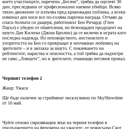
което участниците, наречени „Бегачи“, трябва да оцелеят 30
дни, преследвани от професионални наемни убийци. Всяко
тяхно движение се излъчва пред кръвожадна публика, а всеки
изминал ден носи все по-голяма парична награда. Отчаян да
спаси болната си дъщеря, работникът Бен Ричардс (Глен
Пауъл) е убеден от обаятелния, но безпощаден продуцент на
шоуто Дан Килиън (Джош Бролин) да се включи в играта като
последна надежда. Но непокорството, инстинктите и
упоритостта на Бен го превръщат в неочакван любимец на
зрителите – и в заплаха за шоуто. С покачването на
рейтингите, нараства и опасността, а той трябва да надхитри
не само „Ловците”, но и зрителите, очакващи неговия провал.
Черният телефон 2
Жанр: Ужаси
Ще бъде наличен за стрийминг ексклузивно по SkyShowtime
от 16 май.
Чуйте отново смразяващия звън на черния телефон в
продължението на феномена на ужасите, от режисьора Скот