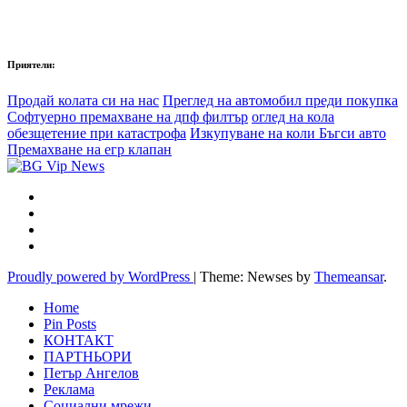
Приятели:
Продай колата си на нас
Преглед на автомобил преди покупка
Софтуерно премахване на дпф филтър
оглед на кола
обезщетение при катастрофа
Изкупуване на коли Бъгси авто
Премахване на егр клапан
Proudly powered by WordPress
|
Theme: Newses by
Themeansar
.
Home
Pin Posts
КОНТАКТ
ПАРТНЬОРИ
Петър Ангелов
Реклама
Социални мрежи