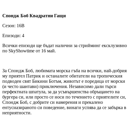
Спондж Боб Квадратни Гащи
Сезон: 16В
Епизоди: 4
Всички епизоди ще бъдат налични за стрийминг ексклузивно
по SkyShowtime от 16 май.
За Спондж Боб, любимата морска гъба на всички, най-добрия
му приятел Патрик и останалите обитатели на тропическия
подводен свят Бикини Ботъм, животът е поредица от морски
(и често шантави) приключения. Независимо дали търси
перфектната шпатула, за да усъвършенства обръщането на
бургера си, или просто се носи по течението с приятелите си,
Спондж Боб, с добрите си намерения и прекалено
ентусиазираното си поведение, винаги успява да се забърка в
неприятности.