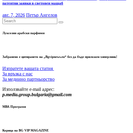
патентни заявки в световен мащаб
авг. 7, 2026
Петър Ангелов
Луксозни арабски парфюми
Забранено е цитирането на „Bgvipnews.eu“ без да бъде приложен хиперлинк!
Изпратете вашата статия
За връзка с нас
За медиино партньорство
Използвайте e-mail адрес:
p.media.group.bulgaria@gmail.com
МВА Програми
Корица на BG VIP MAGAZINE