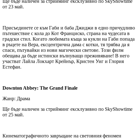
Ще бъде наличен за стрийминг ексклузивно по SkyShowtime
от 23 май.
Присъединете се към Габи и баба Джиджи в едно причудливо
пътешествие с кола до Кот Франциско, страна на чудесата в
градски стил. Когато любимата къща за кукли на Габи попада
в ръцете на Вера, ексцентрична дама с котки, тя трябва да я
спаси, пътувайки из нови магически светове. Този филм
обещава да бъде истински вълнуващо преживяване! В него
участват Лайла Локхарт Крейнър, Кристен Уиг и Глория
Естефан.
Downton Abbey: The Grand Finale
Жанр: Драма
Ще бъде наличен за стрийминг ексклузивно по SkyShowtime
от 25 май.
Кинематографичното завръщане на световния феномен