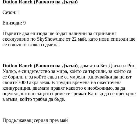
Dutton Ranch
(Ранчото на Дътън)
Сезон: 1
Епизоди: 9
Първите два епизода ще бъдат налични за стрийминг
ексклузивно по SkyShowtime от 22 май, като нови епизоди ще
се излъчват всяка седмица.
Dutton Ranch (Ранчото на Дътън)
, домът на Бет Дътън и Рип
Уилър, е свидетелство за мира, който са търсили, за който са
се борили и за който едва не са умрели, започвайки да ценят
своите 7000 акра земя. В трудни времена на ожесточена
конкуренция, двамата правят каквото е необходимо, за да
оцелеят, като в същото време се грижат Картър да се превърне
в мъжа, който трябва да бъде.
Продължаващ сериал през май