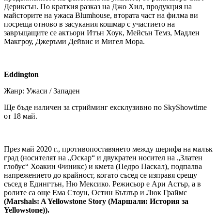
Дериксън. По краткия разказ на Джо Хил, продукция на
майсторите на ужаса Blumhouse, втората част на филма ви
посреща отново в засукания кошмар с участието на
завръщащите се актьори Итън Хоук, Мейсън Темз, Мадлен
Макгроу, Джеръми Дейвис и Мигел Мора.
Eddington
Жанр: Ужаси / Западен
Ще бъде наличен за стрийминг ексклузивно по SkyShowtime
от 18 май.
През май 2020 г., противопоставянето между шерифа на малък
град (носителят на „Оскар“ и двукратен носител на „Златен
глобус“ Хоакин Финикс) и кмета (Педро Паскал), подпалва
напрежението до крайност, когато съсед се изправя срещу
съсед в Едингтън, Ню Мексико. Режисьор е Ари Астър, а в
ролите са още Ема Стоун, Остин Бътлър и Люк Граймс
(Marshals: A Yellowstone Story (Маршали: История за
Yellowstone)).