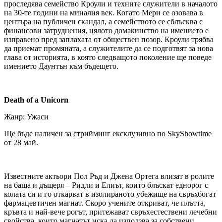
проследява семейство Кроули и техните служители в началото
на 30-те години на миналия век. Когато Мери се озовава в
центъра на публичен скандал, а семейството се сблъсква с
финансови затруднения, цялото домакинство на имението е
изправено пред заплахата от обществен позор. Кроули трябва
да приемат промяната, а служителите да се подготвят за нова
глава от историята, в която следващото поколение ще поведе
имението Даунтън към бъдещето.
Death of a Unicorn
Жанр: Ужаси
Ще бъде наличен за стрийминг ексклузивно по SkyShowtime
от 28 май.
Известните актьори Пол Ръд и Джена Ортега влизат в ролите
на баща и дъщеря – Ридли и Елиът, които блъскат еднорог с
колата си и го откарват в изолираното убежище на свръхбогат
фармацевтичен магнат. Скоро учените откриват, че плътта,
кръвта и най-вече рогът, притежават свръхестествени лечебни
свойства, които магнатът иска да използва за собствени