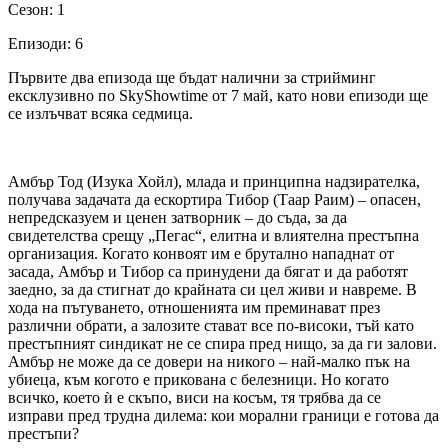
Сезон: 1
Епизоди: 6
Първите два епизода ще бъдат налични за стрийминг
ексклузивно по SkyShowtime от 7 май, като нови епизоди ще
се излъчват всяка седмица.
Амбър Тод (Изука Хойл), млада и принципна надзирателка,
получава задачата да ескортира Тибор (Таар Раим) – опасен,
непредсказуем и ценен затворник – до съда, за да
свидетелства срещу „Пегас“, елитна и влиятелна престъпна
организация. Когато конвоят им е брутално нападнат от
засада, Амбър и Тибор са принудени да бягат и да работят
заедно, за да стигнат до крайната си цел живи и навреме. В
хода на пътуването, отношенията им преминават през
различни обрати, а залозите стават все по-високи, тъй като
престъпният синдикат не се спира пред нищо, за да ги залови.
Амбър не може да се довери на никого – най-малко пък на
убиеца, към когото е прикована с белезници. Но когато
всичко, което ѝ е скъпо, виси на косъм, тя трябва да се
изправи пред трудна дилема: кои морални граници е готова да
престъпи?