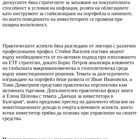
дискусиите бяха стратегиите за запазване на покупателната
способност в условия на инфлация, ролята на облигациите
като инструмент за стабилизиране на портфейла и начините,
по които поведението на инвеститорите се променя при
пазарна волатилност.
Практическите аспекти бяха разгледани от лектори с различен
професионален профил. Стойне Василев постави акцент
върху необходимостта от по-активен подход при използването
на ETF стратегии, докато Борис Петров анализира влиянието
на глобалната макроикономическа и геополитическа среда
върху инвестиционните решения. Темата за дългосрочното
изграждане на портфейл беше развита от Иван Ивановски, а
Томи Димитриев представи практическа перспектива към
активната търговия. Допълнителен практически фокус внесе
и Елена Шопова с темата „Данъци за инвеститора в
България“, която предложи преглед на данъчното облагане на
инвестиционните доходи и очерта ключовите аспекти, които
всеки инвеститор трябва да познава при управление на своите
средства.