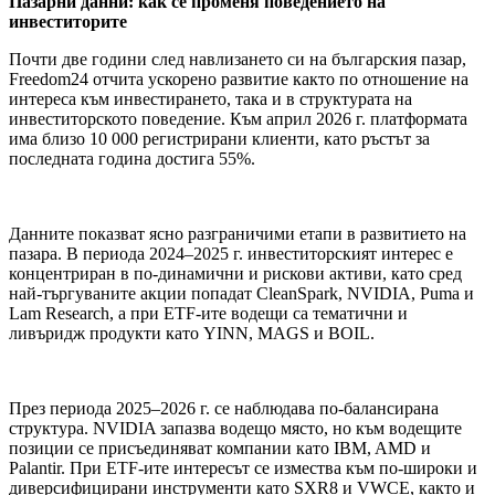
Пазарни данни: как се променя поведението на
инвеститорите
Почти две години след навлизането си на българския пазар,
Freedom24 отчита ускорено развитие както по отношение на
интереса към инвестирането, така и в структурата на
инвеститорското поведение. Към април 2026 г. платформата
има близо 10 000 регистрирани клиенти, като ръстът за
последната година достига 55%.
Данните показват ясно разграничими етапи в развитието на
пазара. В периода 2024–2025 г. инвеститорският интерес е
концентриран в по-динамични и рискови активи, като сред
най-търгуваните акции попадат CleanSpark, NVIDIA, Puma и
Lam Research, а при ETF-ите водещи са тематични и
ливъридж продукти като YINN, MAGS и BOIL.
През периода 2025–2026 г. се наблюдава по-балансирана
структура. NVIDIA запазва водещо място, но към водещите
позиции се присъединяват компании като IBM, AMD и
Palantir. При ETF-ите интересът се измества към по-широки и
диверсифицирани инструменти като SXR8 и VWCE, както и