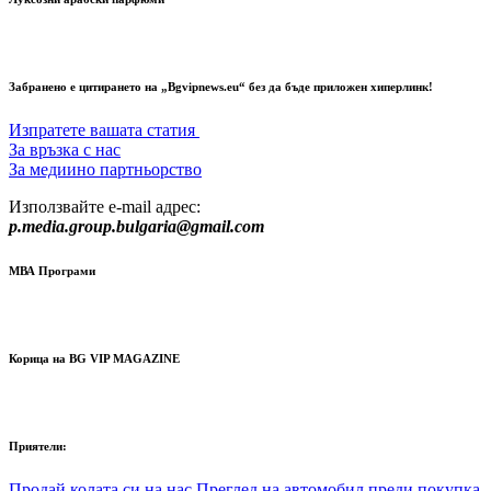
Забранено е цитирането на „Bgvipnews.eu“ без да бъде приложен хиперлинк!
Изпратете вашата статия
За връзка с нас
За медиино партньорство
Използвайте e-mail адрес:
p.media.group.bulgaria@gmail.com
МВА Програми
Корица на BG VIP MAGAZINE
Приятели:
Продай колата си на нас
Преглед на автомобил преди покупка