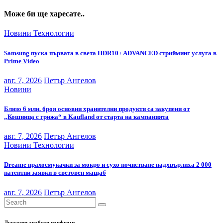
Може би ще харесате..
Новини
Технологии
Samsung пуска първата в света HDR10+ ADVANCED стрийминг услуга в
Prime Video
авг. 7, 2026
Петър Ангелов
Новини
Близо 6 млн. броя основни хранителни продукти са закупени от
„Кошница с грижа“ в Kaufland от старта на кампанията
авг. 7, 2026
Петър Ангелов
Новини
Технологии
Dreame прахосмукачки за мокро и сухо почистване надхвърлиха 2 000
патентни заявки в световен мащаб
авг. 7, 2026
Петър Ангелов
Луксозни арабски парфюми