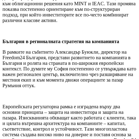
към облигационни решения като MINT и IEAC. Тази промяна
показва постепенно ориентиране към по-структуриран
подход, при който инвеститорите все по-често комбинират
различни класове активи.
България в регионалната стратегия на компанията
В рамките на събитието Александър Буюкли, директор на
Freedom24 България, представи развитието на компанията в
България и ролята на страната в по-широкия европейски
контекст. По думите му София постепенно се утвърждава като
важен регионален център, включително чрез разширяване на
местния екип и към момента движи операциите за пазар
Румъния оттук.
Европейската регулаторна рамка е изградена върху два
основни принципа – защита на инвеститора и защита на
пазара. Изискванията обхващат както работата с клиенти, така
и цялата вътрешна архитектура на компаниите – капитал,
съответствие, контрол и устойчивост. Тази многопластова
система създава високо ниво на доверие и поставя основа за