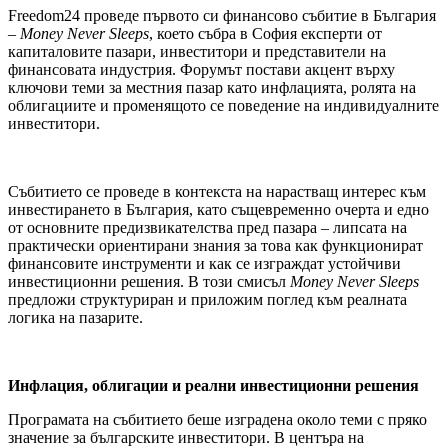
Freedom24 проведе първото си финансово събитие в България
–
Money
Never
Sleeps
, което събра в София експерти от
капиталовите пазари, инвеститори и представители на
финансовата индустрия. Форумът постави акцент върху
ключови теми за местния пазар като инфлацията, ролята на
облигациите и променящото се поведение на индивидуалните
инвеститори.
Събитието се проведе в контекста на нарастващ интерес към
инвестирането в България, като същевременно очерта и едно
от основните предизвикателства пред пазара – липсата на
практически ориентирани знания за това как функционират
финансовите инструменти и как се изграждат устойчиви
инвестиционни решения. В този смисъл
Money
Never
Sleeps
предложи структуриран и приложим поглед към реалната
логика на пазарите.
Инфлация, облигации и реални инвестиционни решения
Програмата на събитието беше изградена около теми с пряко
значение за българските инвеститори. В центъра на