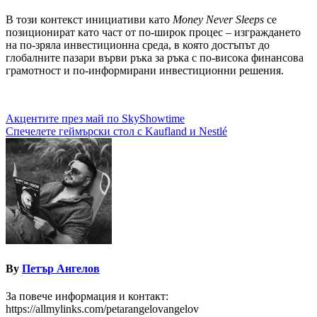
В този контекст инициативи като
Money
Never
Sleeps
се
позиционират като част от по-широк процес – изграждането
на по-зряла инвестиционна среда, в която достъпът до
глобалните пазари върви ръка за ръка с по-висока финансова
грамотност и по-информирани инвестиционни решения.
Навигация
Акцентите през май по SkyShowtime
Спечелете геймърски стол с Kaufland и Nestlé
By
Петър Ангелов
За повече информация и контакт:
https://allmylinks.com/petarangelovangelov