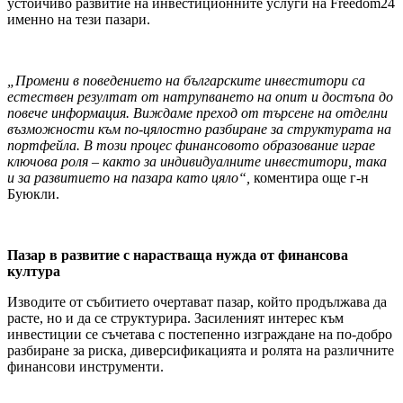
устойчиво развитие на инвестиционните услуги на Freedom24
именно на тези пазари.
„Промени в поведението на българските инвеститори са
естествен резултат от натрупването на опит и достъпа до
повече информация. Виждаме преход от търсене на отделни
възможности към по-цялостно разбиране за структурата на
портфейла. В този процес финансовото образование играе
ключова роля – както за индивидуалните инвеститори, така
и за развитието на пазара като цяло“,
коментира още г-н
Буюкли.
Пазар в развитие с нарастваща нужда от финансова
култура
Изводите от събитието очертават пазар, който продължава да
расте, но и да се структурира. Засиленият интерес към
инвестиции се съчетава с постепенно изграждане на по-добро
разбиране за риска, диверсификацията и ролята на различните
финансови инструменти.