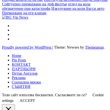
Софтуерно премахване на дпф филтър
оглед на кола
обезщетение при катастрофа
Изкупуване на коли Бъгси авто
Премахване на егр клапан
Proudly powered by WordPress
|
Theme: Newses by
Themeansar
.
Home
Pin Posts
КОНТАКТ
ПАРТНЬОРИ
Петър Ангелов
Реклама
Социални мрежи
СЪБИТИЯ
Този сайт използва бисквитки. Съгласявате ли се?
Cookie
settings
ACCEPT