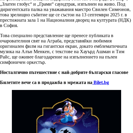
„Златен глобус“ и „Грами“ саундтрак, изпълнен на живо. Под
диригентската палка на уважавания маестро Свилен Симеонов,
това зрелищно събитие ще се състои на 13 септември 2025 г. в
престижната зала 1 на Националния дворец на културата (НДК)
в София.
Това специално представление ще пренесе публиката в
очарователния свят на Аграба, представяйки любимия
оригинален филм на гигантски екран, докато емблематичната
музика на Алън Менкен, с текстове на Хауърд Ашман и Тим
Райс, ще оживее благодарение на изпълнението на пълен
симфоничен оркестър.
Носталгично пътешествие с най-добрите български гласове
Билетите вече са в продажба в мрежата на
Bilet.bg