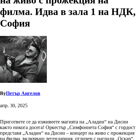
на живо с прожекция на
филма. Идва в зала 1 на НДК,
София
By
Петър Ангелов
апр. 30, 2025
Пригответе се да изживеете магията на „Аладин“ на Дисни
както никога досега! Оркестър „Симфониета София“ с гордост
представя „Аладин“ на Дисни – концерт на живо с прожекция
на филма, включващ легендарния, отличен с награди „Оскар“,