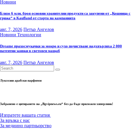
Новини
Близо 6 млн. броя основни хранителни продукти са закупени от „Кошница с
грижа“ в Kaufland от старта на кампанията
авг. 7, 2026
Петър Ангелов
Новини
Технологии
Dreame прахосмукачки за мокро и сухо почистване надхвърлиха 2 000
патентни заявки в световен мащаб
авг. 7, 2026
Петър Ангелов
Луксозни арабски парфюми
Забранено е цитирането на „Bgvipnews.eu“ без да бъде приложен хиперлинк!
Изпратете вашата статия
За връзка с нас
За медиино партньорство