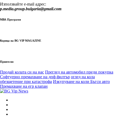
Използвайте e-mail адрес:
p.media.group.bulgaria@gmail.com
МВА Програми
Корица на BG VIP MAGAZINE
Приятели:
Продай колата си на нас
Преглед на автомобил преди покупка
Софтуерно премахване на дпф филтър
оглед на кола
обезщетение при катастрофа
Изкупуване на коли Бъгси авто
Премахване на егр клапан