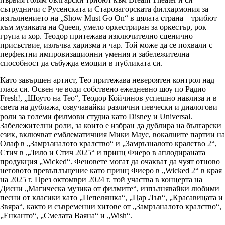
сътрудничи с Русенската и Старозагорската филхармония за
изпълнението на „Show Must Go On“ в цялата страна – трибют
към музиката на Queen, умело оркестриран за оркестър, рок
група и хор. Теодор притежава изключително сценично
присъствие, излъчва харизма и чар. Той може да се похвали с
перфектни импровизационни умения и забележителна
способност да събужда емоции в публиката си.
Като завършен артист, Тео притежава невероятен контрол над
гласа си. Освен че води собствено ежедневно шоу по Радио
Fresh!, „Шоуто на Тео“, Теодор Койчинов успешно навлиза и в
света на дублажа, озвучавайки различни певчески и диалогови
роли за големи филмови студиа като Disney и Universal.
Забележителни роли, за които е избран да дублира на български
език, включват емблематичния Мики Маус, вокалните партии на
Олаф в „Замръзналото кралство“ и „Замръзналото кралство 2“,
Стич в „Лило и Стич 2025“ и принц Фиеро в аплодираната
продукция „Wicked“. Феновете могат да очакват да чуят отново
неговото превъплъщение като принц Фиеро в „Wicked 2“ в края
на 2025 г. През октомври 2024 г. той участва в концерта на
Дисни „Магическа музика от филмите“, изпълнявайки любими
песни от класики като „Пепеляшка“, „Цар Лъв“, „Красавицата и
Звяра“, както и съвременни хитове от „Замръзналото кралство“,
„Енканто“, „Смелата Ваяна“ и „Wish“.