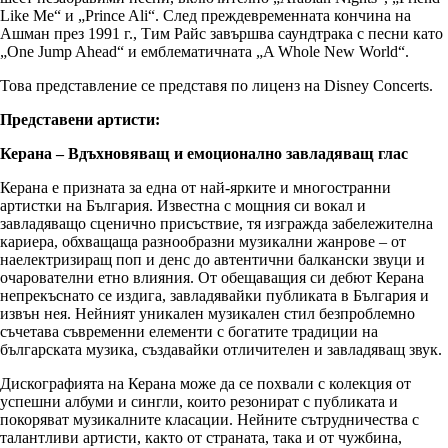
Like Me“ и „Prince Ali“. След преждевременната кончина на
Ашман през 1991 г., Тим Райс завършва саундтрака с песни като
„One Jump Ahead“ и емблематичната „A Whole New World“.
Това представление се представя по лиценз на Disney Concerts.
Представени артисти:
Керана – Вдъхновяващ и емоционално завладяващ глас
Керана е призната за една от най-ярките и многостранни
артистки на България. Известна с мощния си вокал и
завладяващо сценично присъствие, тя изгражда забележителна
кариера, обхващаща разнообразни музикални жанрове – от
наелектризиращ поп и денс до автентични балкански звуци и
очарователни етно влияния. От обещаващия си дебют Керана
непрекъснато се издига, завладявайки публиката в България и
извън нея. Нейният уникален музикален стил безпроблемно
съчетава съвременни елементи с богатите традиции на
българската музика, създавайки отличителен и завладяващ звук.
Дискографията на Керана може да се похвали с колекция от
успешни албуми и сингли, които резонират с публиката и
покоряват музикалните класации. Нейните сътрудничества с
талантливи артисти, както от страната, така и от чужбина,