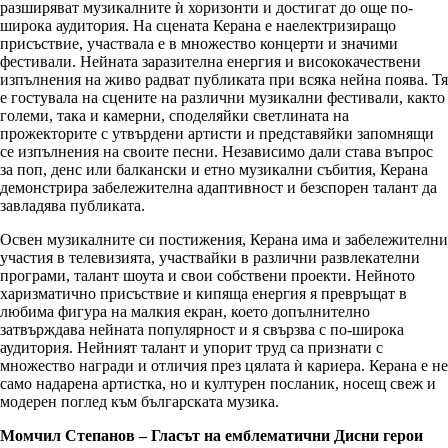
разширяват музикалните ѝ хоризонти и достигат до още по-
широка аудитория. На сцената Керана е наелектризиращо
присъствие, участвала е в множество концерти и значими
фестивали. Нейната заразителна енергия и висококачествени
изпълнения на живо радват публиката при всяка нейна поява. Тя
е гостувала на сцените на различни музикални фестивали, както
големи, така и камерни, споделяйки светлината на
прожекторите с утвърдени артисти и представяйки запомнящи
се изпълнения на своите песни. Независимо дали става въпрос
за поп, денс или балкански и етно музикални събития, Керана
демонстрира забележителна адаптивност и безспорен талант да
завладява публиката.
Освен музикалните си постижения, Керана има и забележителни
участия в телевизията, участвайки в различни развлекателни
програми, талант шоута и свои собствени проекти. Нейното
харизматично присъствие и кипяща енергия я превръщат в
любима фигура на малкия екран, което допълнително
затвърждава нейната популярност и я свързва с по-широка
аудитория. Нейният талант и упорит труд са признати с
множество награди и отличия през цялата ѝ кариера. Керана е не
само надарена артистка, но и културен посланик, носещ свеж и
модерен поглед към българската музика.
Момчил Степанов – Гласът на емблематични Дисни герои