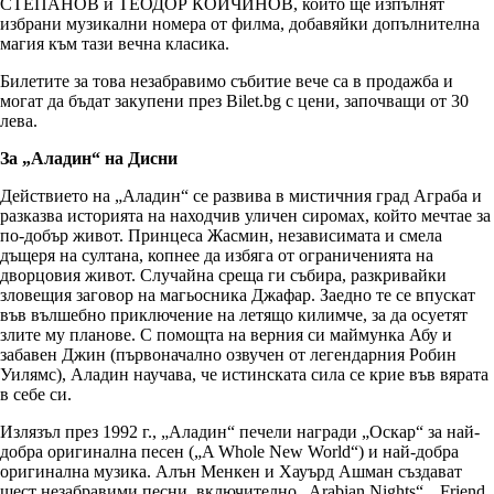
СТЕПАНОВ и ТЕОДОР КОЙЧИНОВ, които ще изпълнят
избрани музикални номера от филма, добавяйки допълнителна
магия към тази вечна класика.
Билетите за това незабравимо събитие вече са в продажба и
могат да бъдат закупени през Bilet.bg с цени, започващи от 30
лева.
За „Аладин“ на Дисни
Действието на „Аладин“ се развива в мистичния град Аграба и
разказва историята на находчив уличен сиромах, който мечтае за
по-добър живот. Принцеса Жасмин, независимата и смела
дъщеря на султана, копнее да избяга от ограниченията на
дворцовия живот. Случайна среща ги събира, разкривайки
зловещия заговор на магьосника Джафар. Заедно те се впускат
във вълшебно приключение на летящо килимче, за да осуетят
злите му планове. С помощта на верния си маймунка Абу и
забавен Джин (първоначално озвучен от легендарния Робин
Уилямс), Аладин научава, че истинската сила се крие във вярата
в себе си.
Излязъл през 1992 г., „Аладин“ печели награди „Оскар“ за най-
добра оригинална песен („A Whole New World“) и най-добра
оригинална музика. Алън Менкен и Хауърд Ашман създават
шест незабравими песни, включително „Arabian Nights“, „Friend