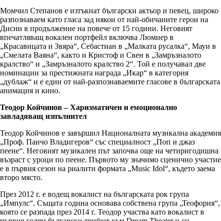
Момчил Степанов е изтъкнат български актьор и певец, широко
разпознаваем като гласа зад някои от най-обичаните герои на
Дисни в продължение на повече от 15 години. Неговият
впечатляващ вокален портфейл включва Люмиер в
„Красавицата и Звяра“, Себастиан в „Малката русалка“, Мауи в
„Смелата Ваяна“, както и Кристоф и Свен в „Замръзналото
кралство“ и „Замръзналото кралство 2“. Той е получавал две
номинации за престижната награда „Икар“ в категория
„дублаж“ и е един от най-разпознаваемите гласове в българската
анимация и кино.
Теодор Койчинов – Харизматичен и емоционално
завладяващ изпълнител
Теодор Койчинов е завършил Националната музикална академия
„Проф. Панчо Владигеров“ със специалност „Поп и джаз
пеене“. Неговият музикален път започва още на четиригодишна
възраст с уроци по пеене. Първото му значимо сценично участие
е в първия сезон на риалити формата „Music Idol“, където заема
второ място.
През 2012 г. е водещ вокалист на българската рок група
„Импулс“. Същата година основава собствена група „Теофория“,
която се разпада през 2014 г. Теодор участва като вокалист в
първия голям български трибют към Dream Theater и си