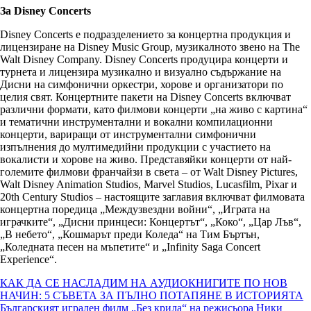
За Disney Concerts
Disney Concerts е подразделението за концертна продукция и
лицензиране на Disney Music Group, музикалното звено на The
Walt Disney Company. Disney Concerts продуцира концерти и
турнета и лицензира музикално и визуално съдържание на
Дисни на симфонични оркестри, хорове и организатори по
целия свят. Концертните пакети на Disney Concerts включват
различни формати, като филмови концерти „на живо с картина“
и тематични инструментални и вокални компилационни
концерти, вариращи от инструментални симфонични
изпълнения до мултимедийни продукции с участието на
вокалисти и хорове на живо. Представяйки концерти от най-
големите филмови франчайзи в света – от Walt Disney Pictures,
Walt Disney Animation Studios, Marvel Studios, Lucasfilm, Pixar и
20th Century Studios – настоящите заглавия включват филмовата
концертна поредица „Междузвездни войни“, „Играта на
играчките“, „Дисни принцеси: Концертът“, „Коко“, „Цар Лъв“,
„В небето“, „Кошмарът преди Коледа“ на Тим Бъртън,
„Коледната песен на мъпетите“ и „Infinity Saga Concert
Experience“.
Навигация
КАК ДА СЕ НАСЛАДИМ НА АУДИОКНИГИТЕ ПО НОВ
НАЧИН: 5 СЪВЕТА ЗА ПЪЛНО ПОТАПЯНЕ В ИСТОРИЯТА
Българският игрален филм „Без крила“ на режисьора Ники