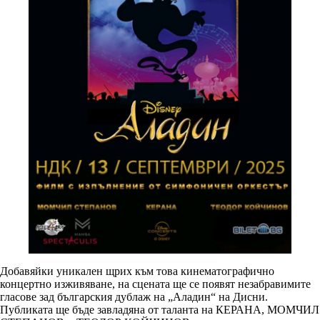
Добавяйки уникален щрих към това кинематографично
концертно изживяване, на сцената ще се появят незабравимите
гласове зад българския дублаж на „Аладин“ на Дисни.
Публиката ще бъде завладяна от таланта на КЕРАНА, МОМЧИЛ