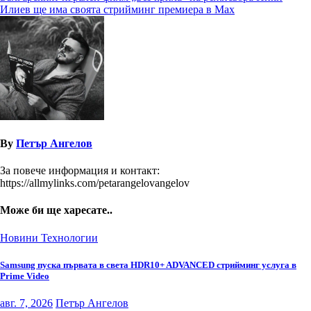
Илиев ще има своята стрийминг премиера в Max
By
Петър Ангелов
За повече информация и контакт:
https://allmylinks.com/petarangelovangelov
Може би ще харесате..
Новини
Технологии
Samsung пуска първата в света HDR10+ ADVANCED стрийминг услуга в
Prime Video
авг. 7, 2026
Петър Ангелов