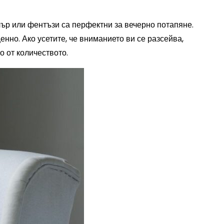
лър или фентъзи са перфектни за вечерно потапяне.
нно. Ако усетите, че вниманието ви се разсейва,
 от количеството.