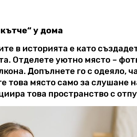
 кътче“ у дома
ите в историята е като създаде
а. Отделете уютно място – фоть
кона. Допълнете го с одеяло, ч
е това място само за слушане н
циира това пространство с отпу