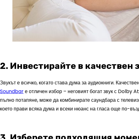
2. Инвестирайте в качествен 
Звукът е всичко, когато става дума за аудиокниги. Качеств
Soundbar
е отличен избор – неговият богат звук с Dolby A
пълно потапяне, може да комбинирате саундбара с телевиз
което прави всяка дума и всеки нюанс на гласа още по-въ
3. Изберете подходящия моме