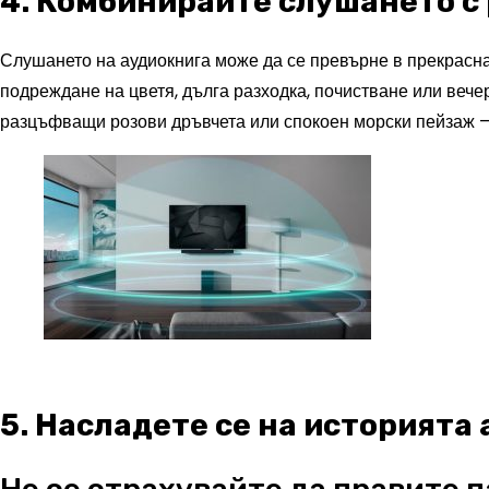
4. Комбинирайте слушането с
Слушането на аудиокнига може да се превърне в прекрасна 
подреждане на цветя, дълга разходка, почистване или веч
разцъфващи розови дръвчета или спокоен морски пейзаж – 
5. Насладете се на историята