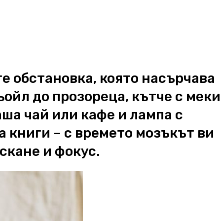
те обстановка, която насърчава
ойл до прозореца, кътче с меки
аша чай или кафе и лампа с
а книги – с времето мозъкът ви
скане и фокус.