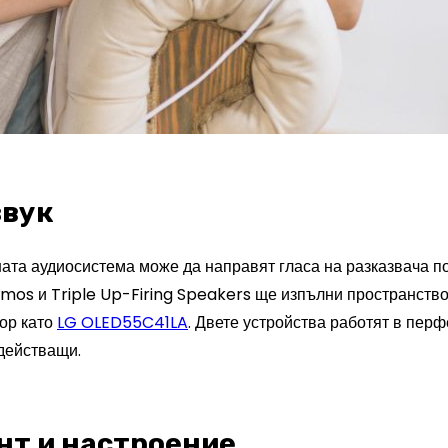
звук
ената аудиосистема може да направят гласа на разказвача п
tmos и Triple Up-Firing Speakers ще изпълни пространствот
ор като
LG OLED55C41LA
. Двете устройства работят в пе
здействащи.
нт и настроение