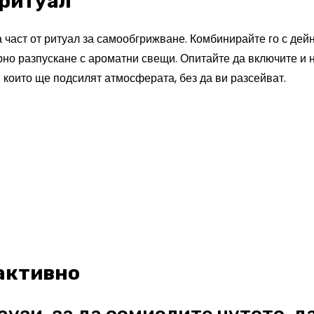
 ритуал
част от ритуал за самообгрижване. Комбинирайте го с дейно
ерно разпускане с ароматни свещи. Опитайте да включите и
които ще подсилят атмосферата, без да ви разсейват.
 активно