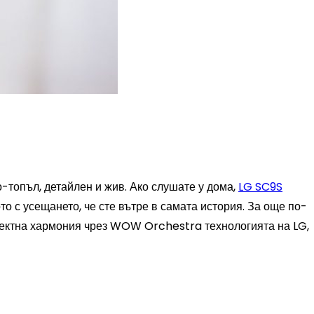
о-топъл, детайлен и жив. Ако слушате у дома,
LG SC9S
о с усещането, че сте вътре в самата история. За още по-
рфектна хармония чрез WOW Orchestra технологията на LG,