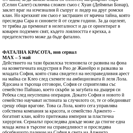
(Селин Салет) сключва сложен съюз с Хуан (Деймиън Бонар),
заклет враг на изчезналия й съпруг и лидер на друг ромски
клан. Но крехкият им съюз е застрашен от мрачна тайна, която
преследва Сара и синовете й от седем години. За да оцелеят,
те трябва да преминат в нелегалност и да се ориентират в
коварен подземен свят, където лоялността е крехка, a
предателството може да бъде фатално.
ФАТАЛНА КРАСОТА, нов сериал
MAX – 5 май
Действието на тази бразилска теленовела се развива на фона
на козметичната индустрия в Рио де Жанейро и разказва за
младата София, която става свидетел на несправедливия арест
на майка си Клео след схемите на амбициозната й леля Лола.
Ядосана и търсеща отговори, София се сприятелява със
семейство Пайшао, което скърби за загубата на дъщеря си
Ребека след неуспешна операция. Докато София и новото й
семейство научават истината за случилото се, те се обединяват
срещу общи врагове. Това са Лола, която сега управлява
собствена компания за красота, и семейство Арженто –
богатият клан, който притежава империя за пластична
хирургия. Сериалът проследява докъде може да стигне една
млада жена в търсене на справедливост и проследява
обсебващото падение на София в света на Арженто.