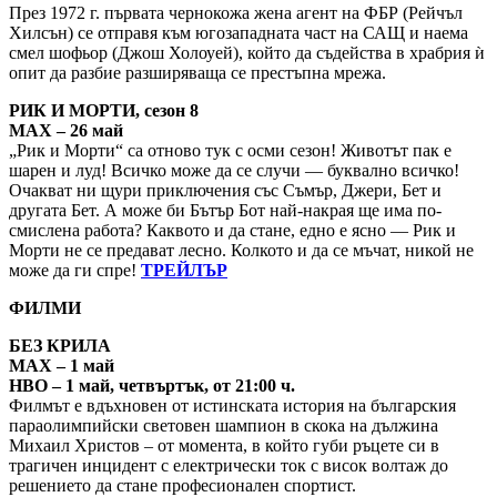
През 1972 г. първата чернокожа жена агент на ФБР (Рейчъл
Хилсън) се отправя към югозападната част на САЩ и наема
смел шофьор (Джош Холоуей), който да съдейства в храбрия ѝ
опит да разбие разширяваща се престъпна мрежа.
РИК И МОРТИ, сезон 8
MAX – 26 май
„Рик и Морти“ са отново тук с осми сезон! Животът пак е
шарен и луд! Всичко може да се случи — буквално всичко!
Очакват ни щури приключения със Съмър, Джери, Бет и
другата Бет. А може би Бътър Бот най-накрая ще има по-
смислена работа? Каквото и да стане, едно е ясно — Рик и
Морти не се предават лесно. Колкото и да се мъчат, никой не
може да ги спре!
ТРЕЙЛЪР
ФИЛМИ
БЕЗ КРИЛА
MAX – 1 май
HBO – 1 май, четвъртък, от 21:00 ч.
Филмът е вдъхновен от истинската история на българския
параолимпийски световен шампион в скока на дължина
Михаил Христов – от момента, в който губи ръцете си в
трагичен инцидент с електрически ток с висок волтаж до
решението да стане професионален спортист.