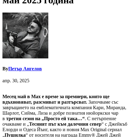
май 2025 година
By
Петър Ангелов
апр. 30, 2025
Месец май в Max е време за премиери, които ще
вдъхновяват, разсмиват и разтърсват.
Започваме със
завръщането на емблематичната компания Кари, Миранда,
Шарлот, Сийма, Лиза и добре познатия нюйоркски чар
в
третия сезон на „Просто ей така…“
. С нетърпение
очакваме и „
Тесният път към далечния север
“ с Джейкъб
Елорди и Одеса Йънг, както и новия Max Original сериал
„
Пушилка
“ от носителя на награда Emmy® Джей Джей