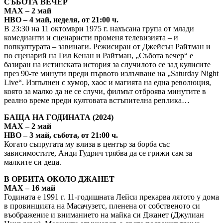
СЪБОТА ВЕЧЕР
MAX – 2 май
HBO – 4 май, неделя, от 21:00 ч.
В 23:30 на 11 октомври 1975 г. нахъсана група от млади
комедианти и сценаристи променя телевизията – и
попкултурата – завинаги. Режисиран от Джейсън Райтман и
по сценарий на Гил Кенан и Райтман, „Събота вечер“ е
базиран на истинската история за случилото се зад кулисите
през 90-те минути преди първото излъчване на „Saturday Night
Live“. Изпълнен с хумор, хаос и магията на една революция,
която за малко да не се случи, филмът отброява минутите в
реално време преди култовата встъпителна реплика…
БАЩА НА ГОДИНАТА (2024)
MAX – 2 май
HBO – 3 май, събота, от 21:00 ч.
Когато съпругата му влиза в център за борба със
зависимостите, Анди Гудрич трябва да се грижи сам за
малките си деца.
В ОРБИТА ОКОЛО ДЖАНЕТ
MAX – 16 май
Годината е 1991 г. 11-годишната Лейси прекарва лятото у дома
в провинцията на Масачузетс, пленена от собственото си
въображение и вниманието на майка си Джанет (Джулиан