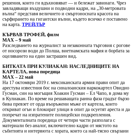
решения, които ги вдъхновяват — и бележат завинаги. Чрез
завладяващи въздушни и подводни кадри, на „30-метровата
вълна“ представя величието и смъртоносната красота на
сърфирането на гигантски вълни, където всичко е поставено
на карта.
ТРЕЙЛЪР
КЪРВАВ ТРОФЕЙ, филм
MAX – 9 май
Разследването на журналист за незаконната търговия с рогове
от носорози води до Полша, виетнамската мафия и борбата за
оцеляването на един застрашен вид.
БИТКАТА ПРИ КУЛИАКАН: НАСЛЕДНИЦИТЕ НА
КАРТЕЛА, нова поредица
MAX – 22 май
На 17 октомври 2019 г. мексиканската армия прави опит да
арестува известния бос на синалоанския наркокартел Овидио
Гусман, син на могъщия Хоакин Гусман – Ел Чапо, в дома му
в Кулиакан. По време на решаващата ранна фаза градът бързо
бива превзет от орда въоръжени мъже от картела, които
откриват огън и блокират улици в опит да осуетят ареста и да
попречат на изпратените полицейски подкрепления.
Документалната поредица от четири части разполага с
материали без аналог, включително кадри от мястото на
събитията и интервюта с хората, които са най-тясно свързани