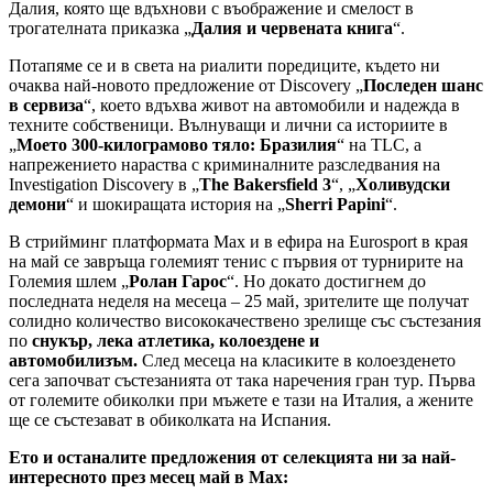
Далия, която ще вдъхнови с въображение и смелост в
трогателната приказка „
Далия и червената книга
“.
Потапяме се и в света на риалити поредиците, където ни
очаква най-новото предложение от Discovery „
Последен шанс
в сервиза
“, което вдъхва живот на автомобили и надежда в
техните собственици. Вълнуващи и лични са историите в
„
Моето 300-килограмово тяло: Бразилия
“ на TLC, а
напрежението нараства с криминалните разследвания на
Investigation Discovery в „
The Bakersfield 3
“, „
Холивудски
демони
“ и шокиращата история на „
Sherri Papini
“.
В стрийминг платформата Max и в ефира на Eurosport в края
на май се завръща големият тенис с първия от турнирите на
Големия шлем „
Ролан Гарос
“. Но докато достигнем до
последната неделя на месеца – 25 май, зрителите ще получат
солидно количество висококачествено зрелище със състезания
по
снукър, лека атлетика, колоездене и
автомобилизъм.
След месеца на класиките в колоезденето
сега започват състезанията от така наречения гран тур. Първа
от големите обиколки при мъжете е тази на Италия, а жените
ще се състезават в обиколката на Испания.
Ето и останалите предложения от селекцията ни за най-
интересното през месец май в Max: