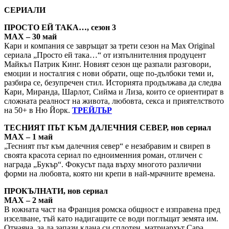
СЕРИАЛИ
ПРОСТО ЕЙ ТАКА…, сезон 3
MAX – 30 май
Кари и компания се завръщат за трети сезон на Max Original
сериала „Просто ей така…“ от изпълнителния продуцент
Майкъл Патрик Кинг. Новият сезон ще разпали разговори,
емоции и носталгия с нови обрати, още по-дълбоки теми и,
разбира се, безупречен стил. Историята продължава да следва
Кари, Миранда, Шарлот, Сийма и Лиза, които се ориентират в
сложната реалност на живота, любовта, секса и приятелството
на 50+ в Ню Йорк.
ТРЕЙЛЪР
ТЕСНИЯТ ПЪТ КЪМ ДАЛЕЧНИЯ СЕВЕР, нов сериал
MAX – 1 май
„Тесният път към далечния север“ е незабравим и свиреп в
своята красота сериал по едноименния роман, отличен с
награда „Букър“. Фокусът пада върху многото различни
форми на любовта, която ни крепи в най-мрачните времена.
ПРОКЪЛНАТИ, нов сериал
MAX – 2 май
В южната част на Франция ромска общност е изправена пред
изселване, тъй като надигащите се води поглъщат земята им.
Отчаяна, за да запази клана си сплотен, матриархът Сара