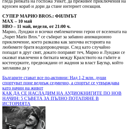
гледа рибката на госпожа Уикет, да преживее приключения на
круизен кораб и дори да стане интернет сензация.
СУПЕР МАРИО BROS.: ФИЛМЪТ
MAX – 10 май
HBO – 11 май, неделя, от 21:00 ч.
Марио, Луиджи и всички емблематични герои от вселената на
„Super Mario Bros.“ се събират за забавно анимационно
приключение, което разказва как започва историята на
любимите братя водопроводчици. След като случайно
попадат в друг свят, докато поправят теч, Марио и Луиджи се
оказват въвлечени в битката между Кралството на гъбите и
костенурките, предвождани от жадния за власт Баузър, който
заплашва да у
Навигация
Българите стават все по-активни: Над 1,2 млн. души
спортуват поне веднъж седмично, а спортът се утвърждава
като начин на живот
КАК ДА СЕ НАСЛАДИМ НА АУДИОКНИГИТЕ ПО НОВ
НАЧИН: 5 СЪВЕТА ЗА ПЪЛНО ПОТАПЯНЕ В
ИСТОРИЯТА