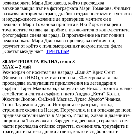
режисьорката Мари Дворакова, който проследява
вдъхновяващия път на фотографката Мари Томанова. Филмът
разказва история за страст, дълбока отдаденост към изкуството
и неудържимото желание да превърнеш мечтите си в
реалност. Мари Томанова пристига в Ню Йорк и въпреки
трудностите успява да пробие в изключително конкурентната
фотографска сцена на града. В продължение на пет години
режисьорката Мари Дворакова проследява нейния път,
резултат от който е пълнометражният документален филм
„Светът между нас“.
ТРЕЙЛЪР
30-МЕТРОВАТА ВЪЛНА, сезон 3
MAX – 2 май
Режисиран от носителя на награда „Еми®“ Крис Смит
(Branson на HBO), третият сезон на „30-метровата вълна“
проследява вълнуващите приключения на легендарния
сърфист Гарет Макнамара, съпругата му Никол, тяхното младо
семейство и елитни сърфисти като Андрю „Коти“ Котън,
Жюстин Дюпон, СиДжей Масиас, Лукас „Чумбо“ Чианка,
Тони Лауреано и други. Историята се разгръща отвъд
стръмните скали на Назаре, Португалия, и ни отвежда до нови
предизвикателни места в Мароко, Италия, Хавай и далечните
ширини на Тихия океан. Зареден с адреналин, сериалът в пет
части проследява отблизо страстта, съмненията, триумфите и
трагедиите на тези дръзки атлети, както и съдбоносните