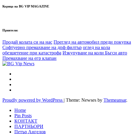
Корица на BG VIP MAGAZINE
Приятели:
Продай колата си на нас
Преглед на автомобил преди покупка
Софтуерно премахване на дпф филтър
оглед на кола
обезщетение при катастрофа
Изкупуване на коли Бъгси авто
Премахване на егр клапан
Proudly powered by WordPress
|
Theme: Newses by
Themeansar
.
Home
Pin Posts
КОНТАКТ
ПАРТНЬОРИ
Петър Ангелов