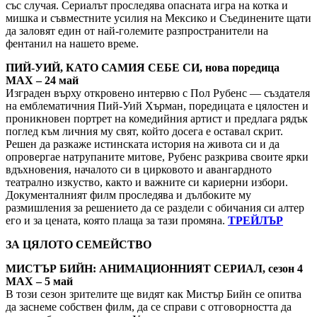
със случая. Сериалът проследява опасната игра на котка и
мишка и съвместните усилия на Мексико и Съединените щати
да заловят един от най-големите разпространители на
фентанил на нашето време.
ПИЙ-УИЙ, КАТО САМИЯ СЕБЕ СИ, нова поредица
MAX – 24 май
Изграден върху откровено интервю с Пол Рубенс — създателя
на емблематичния Пий-Уий Хърман, поредицата е цялостен и
проникновен портрет на комедийния артист и предлага рядък
поглед към личния му свят, който досега е оставал скрит.
Решен да разкаже истинската история на живота си и да
опровергае натрупаните митове, Рубенс разкрива своите ярки
вдъхновения, началото си в цирковото и авангардното
театрално изкуство, както и важните си кариерни избори.
Документалният филм проследява и дълбоките му
размишления за решението да се раздели с обичания си алтер
его и за цената, която плаща за тази промяна.
ТРЕЙЛЪР
ЗА ЦЯЛОТО СЕМЕЙСТВО
МИСТЪР БИЙН: АНИМАЦИОННИЯТ СЕРИАЛ, сезон 4
MAX – 5 май
В този сезон зрителите ще видят как Мистър Бийн се опитва
да заснеме собствен филм, да се справи с отговорността да