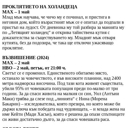
ПРОКЛЯТИЕТО НА ХОЛАНДЕЦА
MAX – 1 май
Млад мъж научава, че чичо му е починал, и пристига в
неговия дом, който възрастният мъж се е опитал да подпали в
пристъп на лудост. От дневника му той разбира за манията му
по „Летящият холандец“ и открива тайнствена кутия с
доказателства за съществуването му. Младият мъж отваря
кутията, без да подозира, че така ще отключи ужасяващо
проклятие.
ВЪЗВИШЕНИЕ (2024)
MAX – 2 май
HBO – 2 май, петък, от 21:00 ч.
Светът се е променил. Единственото обитаемо място,
останало за човечеството, е във високите планини, над 2400
метра надморска височина. Под тази кота живеят съществата,
убили 95% от човешката популация преди по-малко от три
години. За да спаси живота на малкия си син, Уил (Антъни
Маки) трябва да слезе под „линията“ с Нина (Морена
Бакарин) – изследователка, която презира, но която може би
държи ключа към победата над чудовищата, – и млада жена на
име Кейти (Мади Хасън), която е решена да опази спътниците
си живи достатъчно дълго, за да спаси човешката раса.