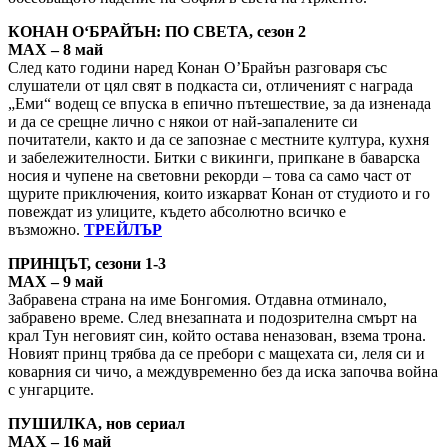
КОНАН О‘БРАЙЪН: ПО СВЕТА, сезон 2
MAX – 8 май
След като години наред Конан О’Брайън разговаря със
слушатели от цял свят в подкаста си, отличеният с награда
„Еми“ водещ се впуска в епично пътешествие, за да изненада
и да се срещне лично с някои от най-запалените си
почитатели, както и да се запознае с местните култура, кухня
и забележителности. Битки с викинги, припкане в баварска
носия и чупене на световни рекорди – това са само част от
щурите приключения, които изкарват Конан от студиото и го
повеждат из улиците, където абсолютно всичко е
възможно.
ТРЕЙЛЪР
ПРИНЦЪТ, сезони 1-3
MAX – 9 май
Забравена страна на име Бонгомия. Отдавна отминало,
забравено време. След внезапната и подозрителна смърт на
крал Тун неговият син, който остава неназован, взема трона.
Новият принц трябва да се пребори с мащехата си, леля си и
коварния си чичо, а междувременно без да иска започва война
с унгарците.
ПУШИЛКА, нов сериал
MAX – 16 май