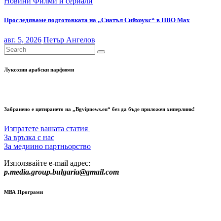
Новини
Филми и сериали
Проследяваме подготовката на „Сиатъл Сийхоукс“ в HBO Max
авг. 5, 2026
Петър Ангелов
Луксозни арабски парфюми
Забранено е цитирането на „Bgvipnews.eu“ без да бъде приложен хиперлинк!
Изпратете вашата статия
За връзка с нас
За медиино партньорство
Използвайте e-mail адрес:
p.media.group.bulgaria@gmail.com
МВА Програми