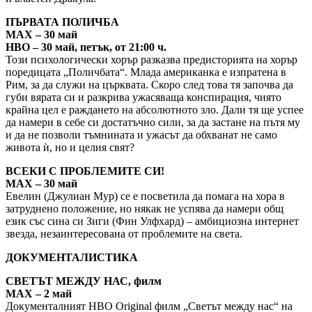
ПЪРВАТА ПОЛИЧБА
MAX – 30 май
HBO – 30 май, петък, от 21:00 ч.
Този психологически хорър разказва предисторията на хорър
поредицата „Поличбата“. Млада американка е изпратена в
Рим, за да служи на църквата. Скоро след това тя започва да
губи вярата си и разкрива ужасяваща конспирация, чиято
крайна цел е раждането на абсолютното зло. Дали тя ще успее
да намери в себе си достатъчно сили, за да застане на пътя му
и да не позволи тъмнината и ужасът да обхванат не само
живота ѝ, но и целия свят?
ВСЕКИ С ПРОБЛЕМИТЕ СИ!
MAX – 30 май
Евелин (Джулиан Мур) се е посветила да помага на хора в
затруднено положение, но някак не успява да намери общ
език със сина си Зиги (Фин Улфхард) – амбициозна интернет
звезда, незаинтересована от проблемите на света.
ДОКУМЕНТАЛИСТИКА
СВЕТЪТ МЕЖДУ НАС, филм
MAX – 2 май
Документалният HBO Original филм „Светът между нас“ на