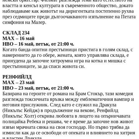
властта и кенсъл културата в съвременното общество, докато
наблюдаваме как животът на диригентката постепенно рухва
през седмиците преди дългоочакваното изпълнение на Петата
симфония на Малер.
СКЛАД 234
MAX – 16 май
HBO – 16 май, петък, от 21:00 ч.
Когато банда опитни престъпници пристига в голям склад, с
намерението да го обере, жената, която управлява склада, е
принудена да започне хитроумна игра на котка и мишка с
престъпниците, за да спаси живота си.
РЕНФИЙЛД
MAX – 23 май
HBO – 23 май, петък, от 21:00 ч.
Базирана на героите от романа на Брам Стокър, тази комедия
разглежда токсичната връзка между емблематичния вампир и
неговия прислужник. След като е служил на Дракула
(Никълъс Кейдж) в продължение на векове, Ренфийлд
(Никълъс Холт) открива любовта в лицето на опърничавата
полицайка Ребека и решава, че е време да започне нов живот
извън мрачната сянка на своя господар. Но първо трябва да
измисли как да се освободи от опеката и влиянието на хитрия
и властен Дракула.