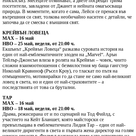
Никълсън). Месеците отминават, а двете посрещат трима
посетители, завладени от Джанет и нейната омагьосваща
природа. В моментите, когато е сама, Лейси се пренася във
вътрешния си свят, толкова необичайно наситен с детайли, че
започва да се смесва с външния свят.
КРЕЙВЪН ЛОВЕЦА
MAX – 16 май
HBO – 25 май, неделя, от 21:00 ч.
Екшънът „Крейвън Ловеца“ разказва суровата история на
един от най-емблематичните злодеи на „Marvel“. Арън
Тейлър-Джонсън влиза в ролята на Крейвън – човек, чиито
сложни взаимоотношения с безмилостния му баща гангстер
Николай Кравиноф (Ръсел Кроу), го тласкат по пътя на
отмъщението, мотивирайки го да стане не само най-великият
ловец в света, но и един от най-страховитите – а
последствията от това са брутални.
ТАР
MAX – 16 май
HBO – 18 май, неделя, от 21:00 ч.
Драма, режисирана от и по сценарий на Тод Фийлд, с
участието на Кейт Бланшет, която майсторски се
превъплъщава в емблематичната Лидия Тар – един от най-
великите диригенти в света и първата жена директор на голям
немски оркестър. Филмът разглежда теми като естеството на