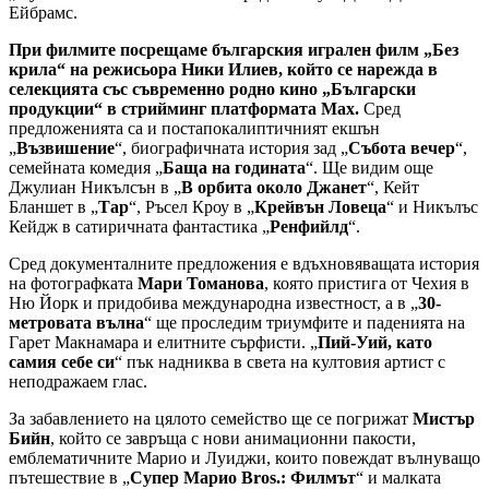
Ейбрамс.
При филмите посрещаме българския игрален филм „Без
крила“ на режисьора Ники Илиев, който се нарежда в
селекцията със съвременно родно кино „Български
продукции“ в стрийминг платформата Max.
Сред
предложенията са и постапокалиптичният екшън
„
Възвишение
“, биографичната история зад „
Събота вечер
“,
семейната комедия „
Баща на годината
“. Ще видим още
Джулиан Никълсън в „
В орбита около Джанет
“, Кейт
Бланшет в „
Тар
“, Ръсел Кроу в „
Крейвън Ловеца
“ и Никълъс
Кейдж в сатиричната фантастика „
Ренфийлд
“.
Сред документалните предложения е вдъхновяващата история
на фотографката
Мари Томанова
, която пристига от Чехия в
Ню Йорк и придобива международна известност, а в „
30-
метровата вълна
“ ще проследим триумфите и паденията на
Гарет Макнамара и елитните сърфисти. „
Пий-Уий, като
самия себе си
“ пък надниква в света на култовия артист с
неподражаем глас.
За забавлението на цялото семейство ще се погрижат
Мистър
Бийн
, който се завръща с нови анимационни пакости,
емблематичните Марио и Луиджи, които повеждат вълнуващо
пътешествие в „
Супер Марио Bros.: Филмът
“ и малката