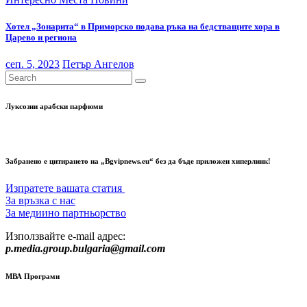
Хотел „Зонарита“ в Приморско подава ръка на бедстващите хора в
Царево и региона
сеп. 5, 2023
Петър Ангелов
Луксозни арабски парфюми
Забранено е цитирането на „Bgvipnews.eu“ без да бъде приложен хиперлинк!
Изпратете вашата статия
За връзка с нас
За медиино партньорство
Използвайте e-mail адрес:
p.media.group.bulgaria@gmail.com
МВА Програми