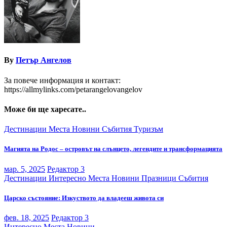
By
Петър Ангелов
За повече информация и контакт:
https://allmylinks.com/petarangelovangelov
Може би ще харесате..
Дестинации
Места
Новини
Събития
Туризъм
Магията на Родос – островът на слънцето, легендите и трансформацията
мар. 5, 2025
Редактор 3
Дестинации
Интересно
Места
Новини
Празници
Събития
Царско състояние: Изкуството да владееш живота си
фев. 18, 2025
Редактор 3
Интересно
Места
Новини