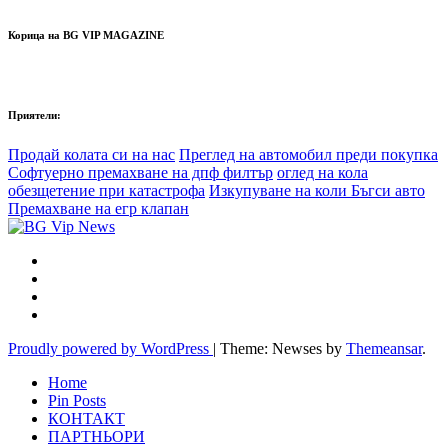
Корица на BG VIP MAGAZINE
Приятели:
Продай колата си на нас
Преглед на автомобил преди покупка
Софтуерно премахване на дпф филтър
оглед на кола
обезщетение при катастрофа
Изкупуване на коли Бъгси авто
Премахване на егр клапан
Proudly powered by WordPress
|
Theme: Newses by
Themeansar
.
Home
Pin Posts
КОНТАКТ
ПАРТНЬОРИ