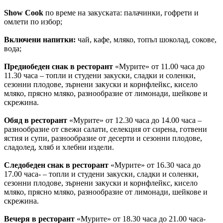
Show Cook
по време на закуската: палачинки, гофрети и
омлети по избор;
Включени напитки:
чай, кафе, мляко, топъл шоколад, сокове,
вода;
Предиобеден снак в ресторант
«Мурите» от 11.00 часа до
11.30 часа – топли и студени закуски, сладки и соленки,
сезонни плодове, зърнени закуски и корнфлейкс, кисело
мляко, прясно мляко, разнообразие от лимонади, шейкове и
скрежина.
Обяд в ресторант
«Мурите» от 12.30 часа до 14.00 часа –
разнообразие от свежи салати, селекция от сирена, готвени
ястия и супи, разнообразие от десерти и сезонни плодове,
сладолед, хляб и хлебни издели.
Следобеден снак в ресторант
«Мурите» от 16.30 часа до
17.00 часа- – топли и студени закуски, сладки и соленки,
сезонни плодове, зърнени закуски и корнфлейкс, кисело
мляко, прясно мляко, разнообразие от лимонади, шейкове и
скрежина.
Вечеря в ресторант
«Мурите» от 18.30 часа до 21.00 часа-