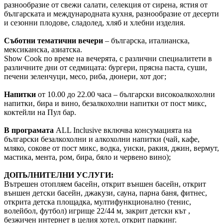
разнообразие от свежи салати, селекция от сирена, ястия от
българската и международната кухня, разнообразие от десерти
и сезонни плодове, сладолед, хляб и хлебни изделия.
Съботни тематични вечери
– българска, италианска,
мексиканска, азиатска.
Show Cook по време на вечерята, с различни специалитети в
различните дни от седмицата: бургери, прясна паста, суши,
печени зеленчуци, месо, риба, дюнери, хот дог;
Напитки
от 10.00 до 22.00 часа – български високоалкохолни
напитки, бира и вино, безалкохолни напитки от пост микс,
коктейли на Пул бар.
В програмата
ALL Inclusive включва консумацията на
български безалкохолни и алкохолни напитки (чай, кафе,
мляко, сокове от пост микс, водка, уиски, ракия, джин, вермут,
мастика, мента, ром, бира, бяло и червено вино);
ДОПЪЛНИТЕЛНИ УСЛУГИ:
Вътрешен отопляем басейн, открит външен басейн, открит
външен детски басейн, джакузи, сауна, парна баня, фитнес,
открита детска площадка, мултифункционално (тенис,
волейбол, футбол) игрище 22/44 м, закрит детски кът ,
безжичен интернет в целия хотел, открит паркинг.