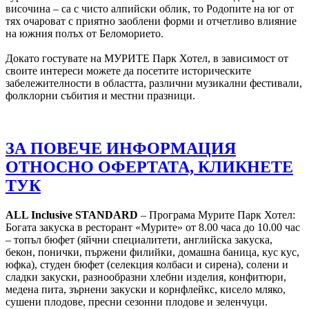
височина – са с чисто алпийски облик, то Родопите на юг от
тях очароват с приятно заоблени форми и отчетливо влияние
на южния полъх от Беломорието.
Докато гостувате на МУРИТЕ Парк Хотел, в зависимост от
своите интереси можете да посетите историческите
забележителности в областта, различни музикални фестивали,
фолклорни събития и местни празници.
ЗА ПОВЕЧЕ ИНФОРМАЦИЯ
ОТНОСНО ОФЕРТАТА, КЛИКНЕТЕ
ТУК
ALL Inclusive STANDARD
– Програма Мурите Парк Хотел:
Богата закуска в ресторант «Мурите» от 8.00 часа до 10.00 час
– топъл бюфет (яйчни специалитети, английска закуска,
бекон, понички, пържени филийки, домашна баница, кус кус,
юфка), студен бюфет (селекция колбаси и сирена), солени и
сладки закуски, разнообразни хлебни изделия, конфитюри,
медена пита, зърнени закуски и корнфлейкс, кисело мляко,
сушени плодове, пресни сезонни плодове и зеленчуци.