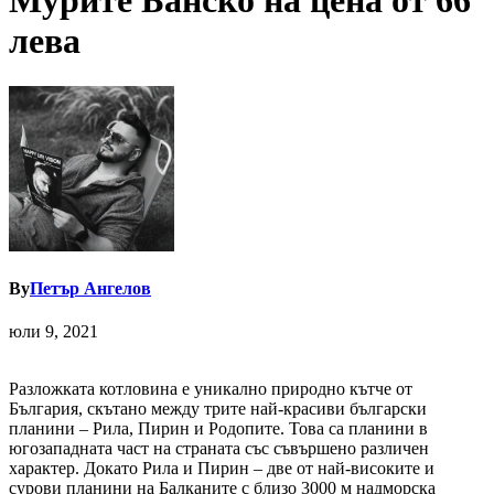
Мурите Банско на цена от 66
лева
By
Петър Ангелов
юли 9, 2021
Разложката котловина е уникално природно кътче от
България, скътано между трите най-красиви български
планини – Рила, Пирин и Родопите. Това са планини в
югозападната част на страната със съвършено различен
характер. Докато Рила и Пирин – две от най-високите и
сурови планини на Балканите с близо 3000 м надморска