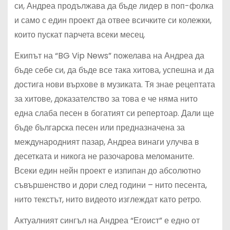
си, Андреа продължава да бъде лидер в поп-фолка
и само с един проект да отвее всичките си колежки,
които пускат парчета всеки месец.
Екипът на “BG Vip News” пожелава на Андреа да
бъде себе си, да бъде все така хитова, успешна и да
достига нови върхове в музиката. Тя знае рецептата
за хитове, доказателство за това е че няма нито
една слаба песен в богатият си репертоар. Дали ще
бъде българска песен или предназначена за
международният пазар, Андреа винаги улучва в
десетката и никога не разочарова меломаните.
Всеки един нейн проект е изпипан до абсолютно
съвършенство и дори след години – нито песента,
нито текстът, нито видеото изглеждат като ретро.
Актуалният сингъл на Андреа “Егоист” е едно от