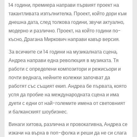
14 години, премиера направи първият проект на
такантливата изпълнителка. Проект, който дори към
днешна дата, след толкова години, звучи актуално,
модерно и различно. Проект, на който години по-
късно, Драгана Миркович направи кавър версия.
За всичките си 14 години на музикалната сцена,
Андреа направи една революция в музиката. Тя
работи с определени композитори и режисьори и
почти веднага, нейните колежки започват да
работят със същият екип. Андреа бе първата, която
успя да пробие на международната сцена и има
дуети с едни от най-големите имена от световният
и балканският шоубизнес.
Винаги хитова, различна и провокативна, Андреа се
изкачи на върха в поп-фолка и реши да не си слага