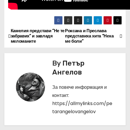
Камелия представи “Не те
Роксана и Преслава
Н
забравих” и завладя
представиха хита “Нека
меломаните
ме боли”
а
в
By
Петър
и
Ангелов
г
За повече информация и
а
контакт:
https://allmylinks.com/pe
ц
tarangelovangelov
и