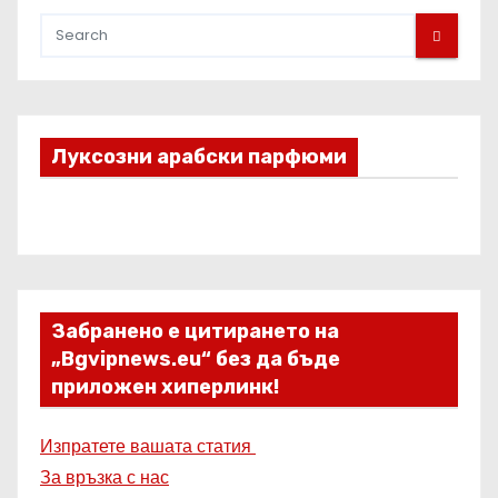
Луксозни арабски парфюми
Забранено е цитирането на
„Bgvipnews.eu“ без да бъде
приложен хиперлинк!
Изпратете вашата статия
За връзка с нас