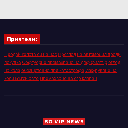
Приятели:
Продай колата си на нас
Преглед на автомобил преди
покупка
Софтуерно премахване на дпф филтър
оглед
на кола
обезщетение при катастрофа
Изкупуване на
коли Бъгси авто
Премахване на егр клапан