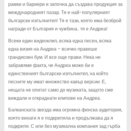
рамки и бариери и започна да създава продукция за
международният пазар. Тя е най-популярният
български изпълнител! Тя е тази, която има безброй
награди от България и чужбина.. тя е Андреа!
Всеки един видеоклип, всяка една песен, всяка
една визия на Андреа – всичко правеше
грандиозен бум. И все още прави. Нека не
забравяме факта, че Андреа може би е
единственият български изпълнител, на който
песните му имат множество кавър версии. Е,
нещата не опитат само до музиката, защото сме
виждали и откраднати клипове на Андреа.
Балканската звезда има огромна фенска аудитория,
която винаги я е подкрепяла и продължава да я
подкрепя. С или без музикална компания зад гърба