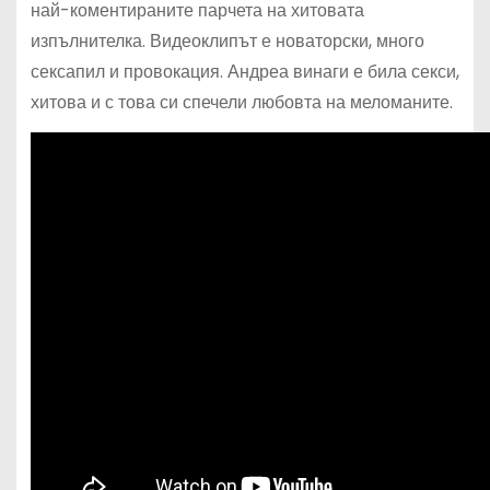
най-коментираните парчета на хитовата
изпълнителка. Видеоклипът е новаторски, много
сексапил и провокация. Андреа винаги е била секси,
хитова и с това си спечели любовта на меломаните.