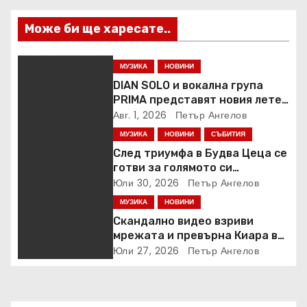
я
Може би ще харесате..
МУЗИКА
НОВИНИ
DIAN SOLO и вокална група
PRIMA представят новия летен
хит „Loca Loca“
Авг. 1, 2026
Петър Ангелов
МУЗИКА
НОВИНИ
СЪБИТИЯ
След триумфа в Будва Цеца се
готви за голямото си
завръщане в София на 7
Юли 30, 2026
Петър Ангелов
ноември
МУЗИКА
НОВИНИ
Скандално видео взриви
мрежата и превърна Киара в
една от най-обсъжданите
Юли 27, 2026
Петър Ангелов
теми у нас