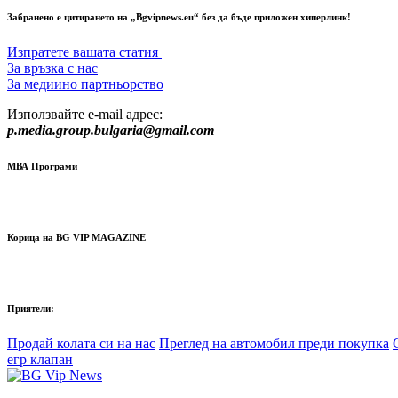
Забранено е цитирането на „Bgvipnews.eu“ без да бъде приложен хиперлинк!
Изпратете вашата статия
За връзка с нас
За медиино партньорство
Използвайте e-mail адрес:
p.media.group.bulgaria@gmail.com
МВА Програми
Корица на BG VIP MAGAZINE
Приятели:
Продай колата си на нас
Преглед на автомобил преди покупка
егр клапан