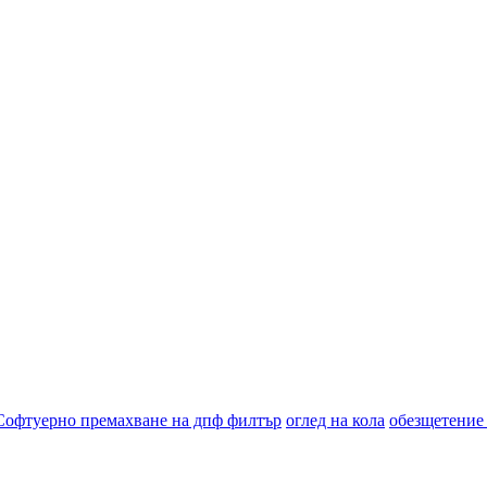
Софтуерно премахване на дпф филтър
оглед на кола
обезщетение