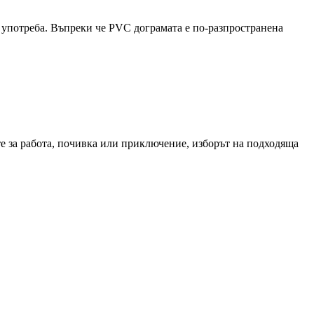
а употреба. Въпреки че PVC дограмата е по-разпространена
те за работа, почивка или приключение, изборът на подходяща