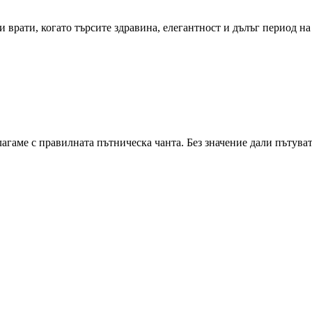
 врати, когато търсите здравина, елегантност и дълъг период н
агаме с правилната пътническа чанта. Без значение дали пътува