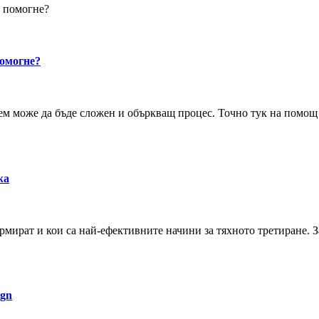
и помогне?
помогне?
аем може да бъде сложен и объркващ процес. Точно тук на помощ
жа
ормират и кои са най-ефективните начини за тяхното третиране. З
ign