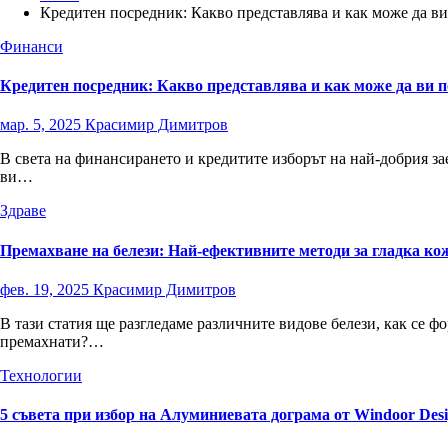
Кредитен посредник: Какво представлява и как може да в
Финанси
Кредитен посредник: Какво представлява и как може да ви 
мар. 5, 2025
Красимир Димитров
В света на финансирането и кредитите изборът на най-добрия з
ви…
Здраве
Премахване на белези: Най-ефективните методи за гладка ко
фев. 19, 2025
Красимир Димитров
В тази статия ще разгледаме различните видове белези, как се ф
премахнати?…
Технологии
5 съвета при избор на Алуминиевата дограма от Windoor Des