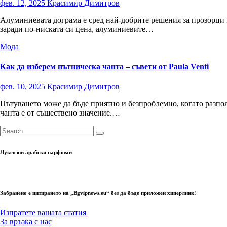
фев. 12, 2025
Красимир Димитров
Алуминиевата дограма е сред най-добрите решения за прозорци и
заради по-ниската си цена, алуминиевите…
Мода
Как да изберем пътническа чанта – съвети от Paula Venti
фев. 10, 2025
Красимир Димитров
Пътуването може да бъде приятно и безпроблемно, когато разпол
чанта е от съществено значение.…
Луксозни арабски парфюми
Забранено е цитирането на „Bgvipnews.eu“ без да бъде приложен хиперлинк!
Изпратете вашата статия
За връзка с нас