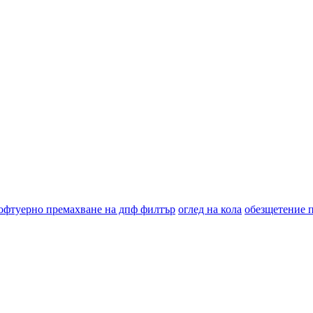
офтуерно премахване на дпф филтър
оглед на кола
обезщетение 