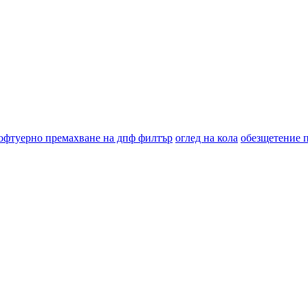
офтуерно премахване на дпф филтър
оглед на кола
обезщетение 